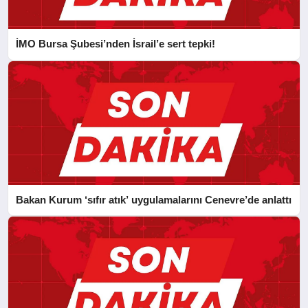
İMO Bursa Şubesi’nden İsrail’e sert tepki!
Bakan Kurum ‘sıfır atık’ uygulamalarını Cenevre’de anlattı