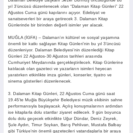
Dalaman Belediye Başkanı Sezer Durmuş öncülüğünde bu
yıl 3’üncüsü düzenlenecek olan “Dalaman Kitap Günleri” 22
Ağustos Cuma günü kapılarını açıyor. Edebiyat ve
sanatseverleri bir araya getirecek 3. Dalaman Kitap
Günlerinde bir birinden değerli isimler yer alacak.
MUĞLA (İGFA) – Dalaman’ın kültürel ve sosyal yaşamına
önemli bir katkı sağlayan Kitap Günleri’nin bu yıl 3’üncüsü
düzenleniyor. Dalaman Belediyesi’nin düzenlediği Kitap
Günleri 22 Ağustos-30 Ağustos tarihleri arasında
Cumhuriyet Meydanında gerçekleştirilecek. Kitap Günlerine
katılacak olan gazeteci ve yazarların isimleri heyecan
yaratırken etkinlikte imza günleri, konserler, tiyatro ve
sinema gösterileri düzenlenecek.
3. Dalaman Kitap Günleri, 22 Ağustos Cuma günü saat
19.45’te Muğla Büyükşehir Belediyesi müzik ekibinin sahne
performansıyla başlayacak. Açılış konuşmalarının ardından
ise kitaplarla dolu stantlar ziyaret edilecek. 9 gün boyunca
dolu dolu geçecek etkinlikte Uğur Dündar, Deniz Zeyrek,
Şule Aydın, Timur Soykan, Barış Pehlivan, Mustafa Balbay
gibi Türkiye’nin önemli gazetecileri vatandaşlarla bir araya