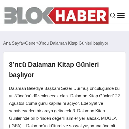
GENEL
Ana Sayfa
Genel
3’ncü Dalaman Kitap Günleri başlıyor
SIYASET
3’ncü Dalaman Kitap Günleri
ASAYIŞ
başlıyor
ÇEVRE
Dalaman Belediye Başkanı Sezer Durmuş öncülüğünde bu
yıl 3’üncüsü düzenlenecek olan “Dalaman Kitap Günleri” 22
SPOR
Ağustos Cuma günü kapılarını açıyor. Edebiyat ve
sanatseverleri bir araya getirecek 3. Dalaman Kitap
EKONOMI
Günlerinde bir birinden değerli isimler yer alacak. MUĞLA
(İGFA) – Dalaman’ın kültürel ve sosyal yaşamına önemli