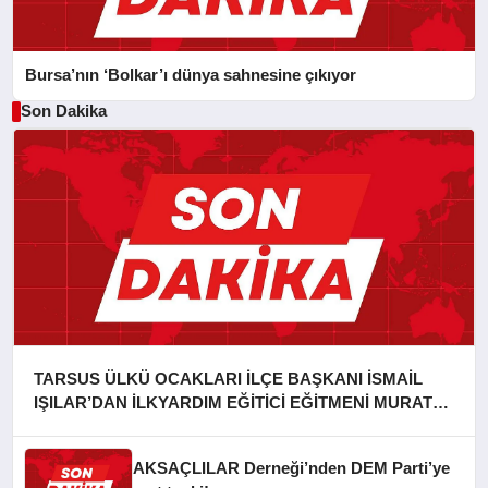
Bursa’nın ‘Bolkar’ı dünya sahnesine çıkıyor
Son Dakika
TARSUS ÜLKÜ OCAKLARI İLÇE BAŞKANI İSMAİL
IŞILAR’DAN İLKYARDIM EĞİTİCİ EĞİTMENİ MURAT
CAN FİDAN’A ZİYARET
AKSAÇLILAR Derneği’nden DEM Parti’ye