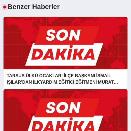
Benzer Haberler
TARSUS ÜLKÜ OCAKLARI İLÇE BAŞKANI İSMAİL
IŞILAR’DAN İLKYARDIM EĞİTİCİ EĞİTMENİ MURAT
CAN FİDAN’A ZİYARET