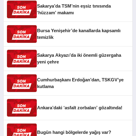
Sakarya’da TSM’nin eşsiz tınısında
‘hüzzam’ makamı
Bursa Yenişehir’de kanallarda kapsamlı
temizlik
Sakarya Akyazı’da iki önemli güzergaha
yeni çehre
Cumhurbaşkanı Erdoğan’dan, TSKGV’ye
kutlama
Ankara’daki ‘asfalt zorbaları’ gözaltında!
Bugün hangi bölgelerde yağış var?