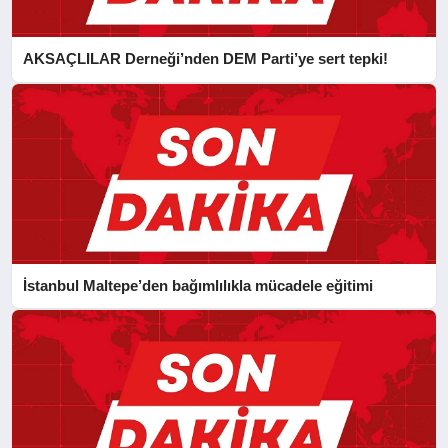
AKSAÇLILAR Derneği’nden DEM Parti’ye sert tepki!
İstanbul Maltepe’den bağımlılıkla mücadele eğitimi