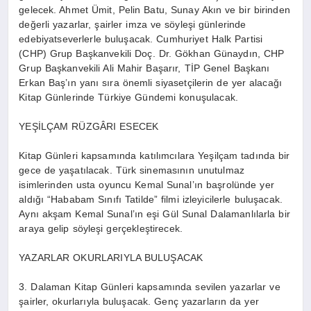
gelecek. Ahmet Ümit, Pelin Batu, Sunay Akın ve bir birinden
değerli yazarlar, şairler imza ve söyleşi günlerinde
edebiyatseverlerle buluşacak. Cumhuriyet Halk Partisi
(CHP) Grup Başkanvekili Doç. Dr. Gökhan Günaydın, CHP
Grup Başkanvekili Ali Mahir Başarır, TİP Genel Başkanı
Erkan Baş’ın yanı sıra önemli siyasetçilerin de yer alacağı
Kitap Günlerinde Türkiye Gündemi konuşulacak.
YEŞİLÇAM RÜZGÂRI ESECEK
Kitap Günleri kapsamında katılımcılara Yeşilçam tadında bir
gece de yaşatılacak. Türk sinemasının unutulmaz
isimlerinden usta oyuncu Kemal Sunal’ın başrolünde yer
aldığı “Hababam Sınıfı Tatilde” filmi izleyicilerle buluşacak.
Aynı akşam Kemal Sunal’ın eşi Gül Sunal Dalamanlılarla bir
araya gelip söyleşi gerçekleştirecek.
YAZARLAR OKURLARIYLA BULUŞACAK
3. Dalaman Kitap Günleri kapsamında sevilen yazarlar ve
şairler, okurlarıyla buluşacak. Genç yazarların da yer