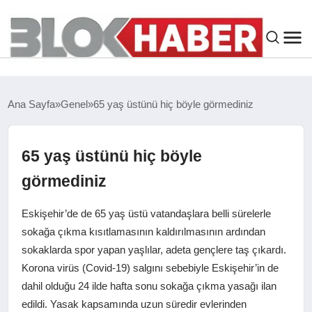
GENEL
Ana Sayfa
Genel
65 yaş üstünü hiç böyle görmediniz
SIYASET
65 yaş üstünü hiç böyle
ASAYIŞ
görmediniz
ÇEVRE
Eskişehir’de de 65 yaş üstü vatandaşlara belli sürelerle
sokağa çıkma kısıtlamasının kaldırılmasının ardından
SPOR
sokaklarda spor yapan yaşlılar, adeta gençlere taş çıkardı.
Korona virüs (Covid-19) salgını sebebiyle Eskişehir’in de
EKONOMI
dahil olduğu 24 ilde hafta sonu sokağa çıkma yasağı ilan
edildi. Yasak kapsamında uzun süredir evlerinden