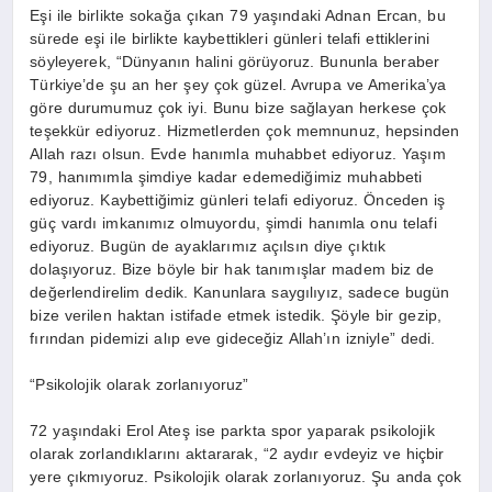
Eşi ile birlikte sokağa çıkan 79 yaşındaki Adnan Ercan, bu
sürede eşi ile birlikte kaybettikleri günleri telafi ettiklerini
söyleyerek, “Dünyanın halini görüyoruz. Bununla beraber
Türkiye’de şu an her şey çok güzel. Avrupa ve Amerika’ya
göre durumumuz çok iyi. Bunu bize sağlayan herkese çok
teşekkür ediyoruz. Hizmetlerden çok memnunuz, hepsinden
Allah razı olsun. Evde hanımla muhabbet ediyoruz. Yaşım
79, hanımımla şimdiye kadar edemediğimiz muhabbeti
ediyoruz. Kaybettiğimiz günleri telafi ediyoruz. Önceden iş
güç vardı imkanımız olmuyordu, şimdi hanımla onu telafi
ediyoruz. Bugün de ayaklarımız açılsın diye çıktık
dolaşıyoruz. Bize böyle bir hak tanımışlar madem biz de
değerlendirelim dedik. Kanunlara saygılıyız, sadece bugün
bize verilen haktan istifade etmek istedik. Şöyle bir gezip,
fırından pidemizi alıp eve gideceğiz Allah’ın izniyle” dedi.
“Psikolojik olarak zorlanıyoruz”
72 yaşındaki Erol Ateş ise parkta spor yaparak psikolojik
olarak zorlandıklarını aktararak, “2 aydır evdeyiz ve hiçbir
yere çıkmıyoruz. Psikolojik olarak zorlanıyoruz. Şu anda çok