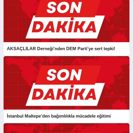
AKSAÇLILAR Derneği’nden DEM Parti’ye sert tepki!
İstanbul Maltepe’den bağımlılıkla mücadele eğitimi