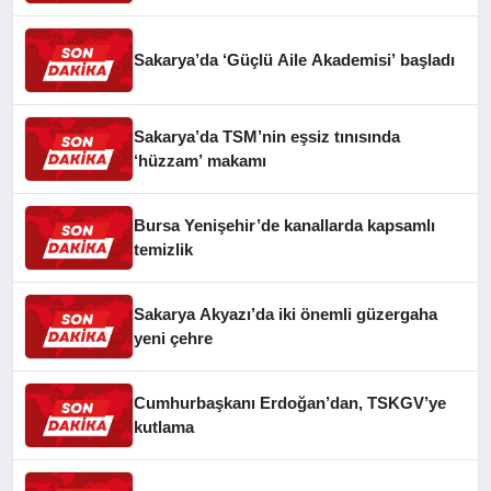
Sakarya’da ‘Güçlü Aile Akademisi’ başladı
Sakarya’da TSM’nin eşsiz tınısında
‘hüzzam’ makamı
Bursa Yenişehir’de kanallarda kapsamlı
temizlik
Sakarya Akyazı’da iki önemli güzergaha
yeni çehre
Cumhurbaşkanı Erdoğan’dan, TSKGV’ye
kutlama