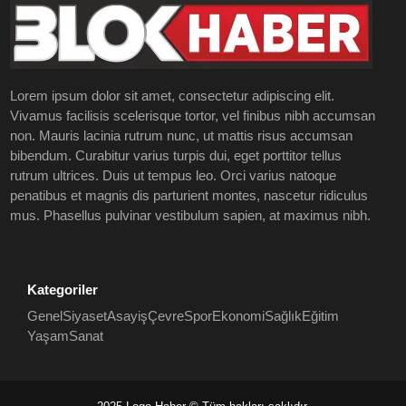
Lorem ipsum dolor sit amet, consectetur adipiscing elit.
Vivamus facilisis scelerisque tortor, vel finibus nibh accumsan
non. Mauris lacinia rutrum nunc, ut mattis risus accumsan
bibendum. Curabitur varius turpis dui, eget porttitor tellus
rutrum ultrices. Duis ut tempus leo. Orci varius natoque
penatibus et magnis dis parturient montes, nascetur ridiculus
mus. Phasellus pulvinar vestibulum sapien, at maximus nibh.
Kategoriler
Genel
Siyaset
Asayiş
Çevre
Spor
Ekonomi
Sağlık
Eğitim
Yaşam
Sanat