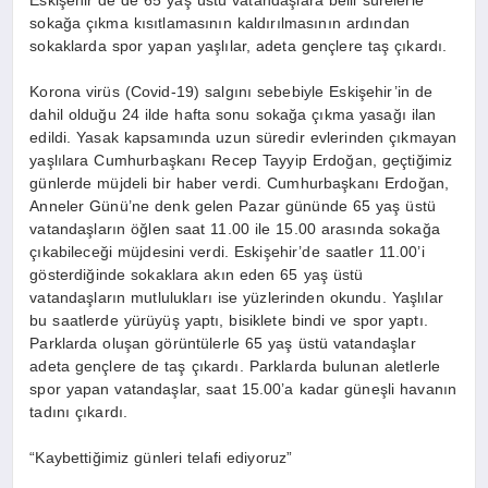
Eskişehir’de de 65 yaş üstü vatandaşlara belli sürelerle
sokağa çıkma kısıtlamasının kaldırılmasının ardından
sokaklarda spor yapan yaşlılar, adeta gençlere taş çıkardı.
Korona virüs (Covid-19) salgını sebebiyle Eskişehir’in de
dahil olduğu 24 ilde hafta sonu sokağa çıkma yasağı ilan
edildi. Yasak kapsamında uzun süredir evlerinden çıkmayan
yaşlılara Cumhurbaşkanı Recep Tayyip Erdoğan, geçtiğimiz
günlerde müjdeli bir haber verdi. Cumhurbaşkanı Erdoğan,
Anneler Günü’ne denk gelen Pazar gününde 65 yaş üstü
vatandaşların öğlen saat 11.00 ile 15.00 arasında sokağa
çıkabileceği müjdesini verdi. Eskişehir’de saatler 11.00’i
gösterdiğinde sokaklara akın eden 65 yaş üstü
vatandaşların mutlulukları ise yüzlerinden okundu. Yaşlılar
bu saatlerde yürüyüş yaptı, bisiklete bindi ve spor yaptı.
Parklarda oluşan görüntülerle 65 yaş üstü vatandaşlar
adeta gençlere de taş çıkardı. Parklarda bulunan aletlerle
spor yapan vatandaşlar, saat 15.00’a kadar güneşli havanın
tadını çıkardı.
“Kaybettiğimiz günleri telafi ediyoruz”