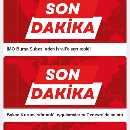
İMO Bursa Şubesi’nden İsrail’e sert tepki!
Bakan Kurum ‘sıfır atık’ uygulamalarını Cenevre’de anlattı