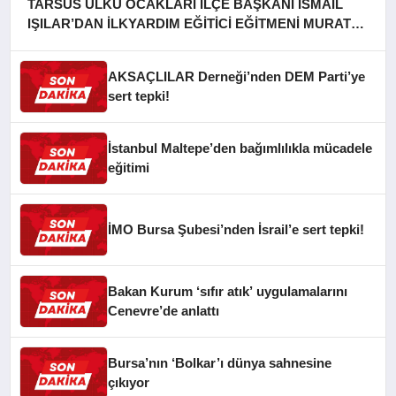
TARSUS ÜLKÜ OCAKLARI İLÇE BAŞKANI İSMAİL
IŞILAR’DAN İLKYARDIM EĞİTİCİ EĞİTMENİ MURAT
CAN FİDAN’A ZİYARET
AKSAÇLILAR Derneği’nden DEM Parti’ye
sert tepki!
İstanbul Maltepe’den bağımlılıkla mücadele
eğitimi
İMO Bursa Şubesi’nden İsrail’e sert tepki!
Bakan Kurum ‘sıfır atık’ uygulamalarını
Cenevre’de anlattı
Bursa’nın ‘Bolkar’ı dünya sahnesine
çıkıyor