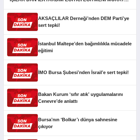
CAN FİDAN’A ZİYARET
AKSAÇLILAR Derneği’nden DEM Parti’ye
sert tepki!
İstanbul Maltepe’den bağımlılıkla mücadele
eğitimi
İMO Bursa Şubesi’nden İsrail’e sert tepki!
Bakan Kurum ‘sıfır atık’ uygulamalarını
Cenevre’de anlattı
Bursa’nın ‘Bolkar’ı dünya sahnesine
çıkıyor