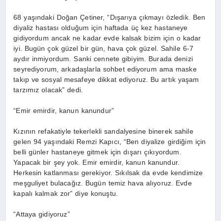
68 yaşındaki Doğan Çetiner, “Dışarıya çıkmayı özledik. Ben
diyaliz hastası olduğum için haftada üç kez hastaneye
gidiyordum ancak ne kadar evde kalsak bizim için o kadar
iyi. Bugün çok güzel bir gün, hava çok güzel. Sahile 6-7
aydır inmiyordum. Sanki cennete gibiyim. Burada denizi
seyrediyorum, arkadaşlarla sohbet ediyorum ama maske
takıp ve sosyal mesafeye dikkat ediyoruz. Bu artık yaşam
tarzımız olacak” dedi.
“Emir emirdir, kanun kanundur”
Kızının refakatiyle tekerlekli sandalyesine binerek sahile
gelen 94 yaşındaki Remzi Kapıcı, “Ben diyalize girdiğim için
belli günler hastaneye gitmek için dışarı çıkıyordum.
Yapacak bir şey yok. Emir emirdir, kanun kanundur.
Herkesin katlanması gerekiyor. Sıkılsak da evde kendimize
meşguliyet bulacağız. Bugün temiz hava alıyoruz. Evde
kapalı kalmak zor” diye konuştu.
“Attaya gidiyoruz”