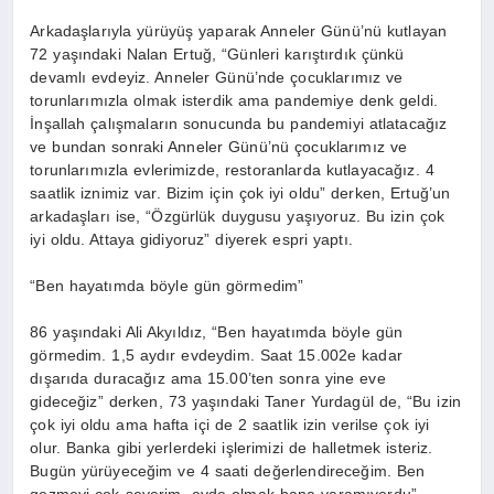
Arkadaşlarıyla yürüyüş yaparak Anneler Günü’nü kutlayan
72 yaşındaki Nalan Ertuğ, “Günleri karıştırdık çünkü
devamlı evdeyiz. Anneler Günü’nde çocuklarımız ve
torunlarımızla olmak isterdik ama pandemiye denk geldi.
İnşallah çalışmaların sonucunda bu pandemiyi atlatacağız
ve bundan sonraki Anneler Günü’nü çocuklarımız ve
torunlarımızla evlerimizde, restoranlarda kutlayacağız. 4
saatlik iznimiz var. Bizim için çok iyi oldu” derken, Ertuğ’un
arkadaşları ise, “Özgürlük duygusu yaşıyoruz. Bu izin çok
iyi oldu. Attaya gidiyoruz” diyerek espri yaptı.
“Ben hayatımda böyle gün görmedim”
86 yaşındaki Ali Akyıldız, “Ben hayatımda böyle gün
görmedim. 1,5 aydır evdeydim. Saat 15.002e kadar
dışarıda duracağız ama 15.00’ten sonra yine eve
gideceğiz” derken, 73 yaşındaki Taner Yurdagül de, “Bu izin
çok iyi oldu ama hafta içi de 2 saatlik izin verilse çok iyi
olur. Banka gibi yerlerdeki işlerimizi de halletmek isteriz.
Bugün yürüyeceğim ve 4 saati değerlendireceğim. Ben