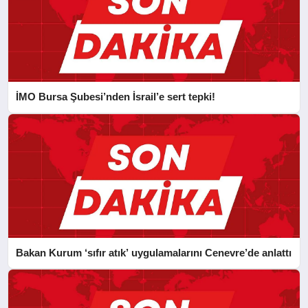
İMO Bursa Şubesi’nden İsrail’e sert tepki!
Bakan Kurum ‘sıfır atık’ uygulamalarını Cenevre’de anlattı