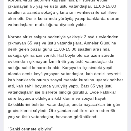
Korona virüs tedbirleri kapsamında bir süredir evden
çıkamayan 65 yaş ve üstü üstü vatandaşlar, 11.00-15.00
saatleri arasında sokağa çıkma izni verilmesi ile sahillere
akın etti. Deniz kenarında yürüyüş yapıp banklarda oturan
vatandaşların mutluluğuna diyecek yoktu.
Korona virüs salgını nedeniyle yaklaşık 2 aydır evlerinden
çıkmayan 65 yaş ve üstü vatandaşlara, Anneler Günü’ne
denk gelen pazar günü 11.00-15.00 saatleri arasında
sokağa çıkma izni verildi. Hal böyle olunca uzun süredir
evlerinden çıkmayan İzmirli 65 yaş üstü vatandaşlar da
soluğu sahil kenarında aldı. Karşıyaka ilçesindeki yeşil
alanda deniz keyfi yaşayan vatandaşlar; kah denizi seyretti,
kah banklarda oturup sosyal mesafe kuralına uyarak sohbet
etti, kah sahil boyunca yürüyüş yaptı. Bazı 65 yaş üstü
vatandaşların ise bisiklete bindiği görüldü. Evde kaldıkları
süre boyunca oldukça sıkıldıklarını ve sosyal hayatı
özlediklerini belirten vatandaşlar, unutamayacakları bir gün
geçirdiklerini söyledi. Öte yandan sahillere akın eden 65
yaş ve üstü vatandaşlar, havadan görüntülendi.
“Sanki cennete gibiyim”