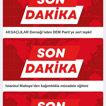
AKSAÇLILAR Derneği’nden DEM Parti’ye sert tepki!
İstanbul Maltepe’den bağımlılıkla mücadele eğitimi