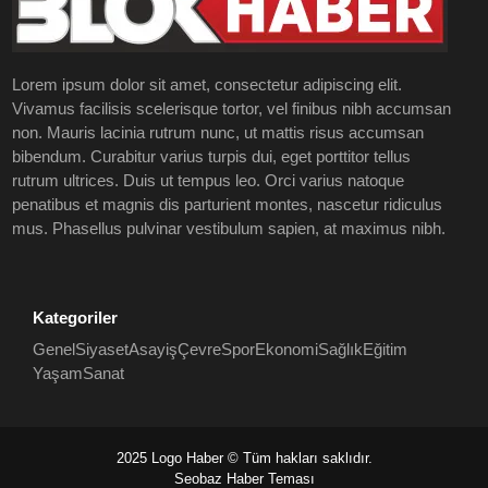
Lorem ipsum dolor sit amet, consectetur adipiscing elit.
Vivamus facilisis scelerisque tortor, vel finibus nibh accumsan
non. Mauris lacinia rutrum nunc, ut mattis risus accumsan
bibendum. Curabitur varius turpis dui, eget porttitor tellus
rutrum ultrices. Duis ut tempus leo. Orci varius natoque
penatibus et magnis dis parturient montes, nascetur ridiculus
mus. Phasellus pulvinar vestibulum sapien, at maximus nibh.
Kategoriler
Genel
Siyaset
Asayiş
Çevre
Spor
Ekonomi
Sağlık
Eğitim
Yaşam
Sanat
2025 Logo Haber © Tüm hakları saklıdır.
Seobaz Haber Teması