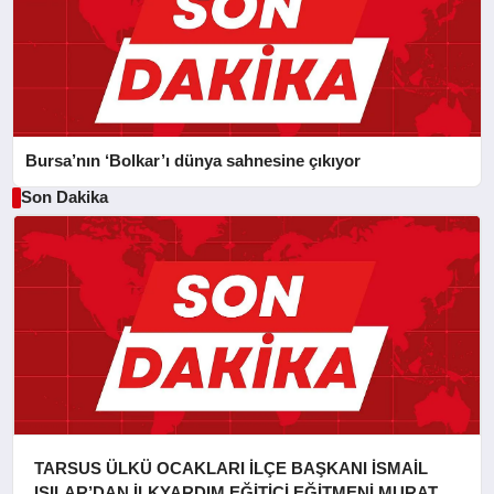
Bursa’nın ‘Bolkar’ı dünya sahnesine çıkıyor
Son Dakika
TARSUS ÜLKÜ OCAKLARI İLÇE BAŞKANI İSMAİL
IŞILAR’DAN İLKYARDIM EĞİTİCİ EĞİTMENİ MURAT