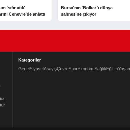
 ‘sıfır atık’
Bursa’nın ‘Bolkar’ı dünya
rını Cenevre’de anlattı
sahnesine çıkıyor
Kategoriler
Genel
Siyaset
Asayiş
Çevre
Spor
Ekonomi
Sağlık
Eğitim
Yaşa
s
rius
tur