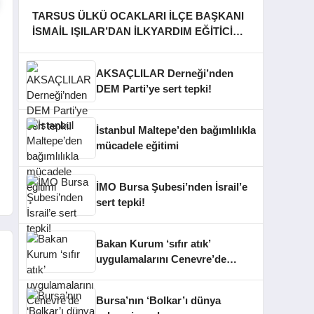
TARSUS ÜLKÜ OCAKLARI İLÇE BAŞKANI
İSMAİL IŞILAR’DAN İLKYARDIM EĞİTİCİ
EĞİTMENİ MURAT CAN FİDAN’A ZİYARET
AKSAÇLILAR Derneği’nden
DEM Parti’ye sert tepki!
İstanbul Maltepe’den bağımlılıkla
mücadele eğitimi
İMO Bursa Şubesi’nden İsrail’e
sert tepki!
Bakan Kurum ‘sıfır atık’
uygulamalarını Cenevre’de
anlattı
Bursa’nın ‘Bolkar’ı dünya