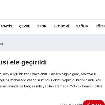
ASAYIŞ
ÇEVRE
SPOR
EKONOMI
SAĞLIK
EĞIT
di
si ele geçirildi
olayla ilgili bir zanlı yakalandı. Edinilen bilgiye göre, Malatya İl
 bir mahallede yasadışı kenevir ekimi yapıldığı bilgisi alındı. Adli
linin evinde ve bahçesinde yapılan aramada 750 kök kenevir bitkisi
0 Yorum Yapıldı
Paylaş