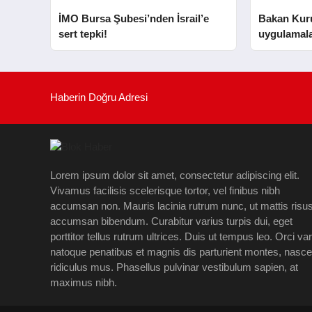
İMO Bursa Şubesi’nden İsrail’e
Bakan Kurum
sert tepki!
uygulamala
Haberin Doğru Adresi
Lorem ipsum dolor sit amet, consectetur adipiscing elit.
Vivamus facilisis scelerisque tortor, vel finibus nibh
accumsan non. Mauris lacinia rutrum nunc, ut mattis risu
accumsan bibendum. Curabitur varius turpis dui, eget
porttitor tellus rutrum ultrices. Duis ut tempus leo. Orci va
natoque penatibus et magnis dis parturient montes, nasce
ridiculus mus. Phasellus pulvinar vestibulum sapien, at
maximus nibh.