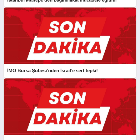
İMO Bursa Şubesi’nden İsrail’e sert tepki!