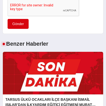
Gönder
Benzer Haberler
TARSUS ÜLKÜ OCAKLARI İLÇE BAŞKANI İSMAİL
IŞILAR’DAN İLKYARDIM EĞİTİCİ EĞİTMENİ MURAT