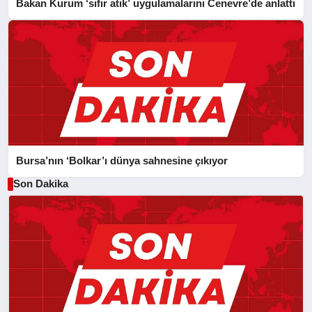
Bakan Kurum ‘sıfır atık’ uygulamalarını Cenevre’de anlattı
Bursa’nın ‘Bolkar’ı dünya sahnesine çıkıyor
Son Dakika