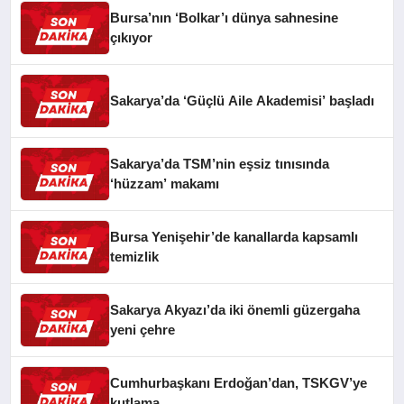
Bursa’nın ‘Bolkar’ı dünya sahnesine
çıkıyor
Sakarya’da ‘Güçlü Aile Akademisi’ başladı
Sakarya’da TSM’nin eşsiz tınısında
‘hüzzam’ makamı
Bursa Yenişehir’de kanallarda kapsamlı
temizlik
Sakarya Akyazı’da iki önemli güzergaha
yeni çehre
Cumhurbaşkanı Erdoğan’dan, TSKGV’ye
kutlama