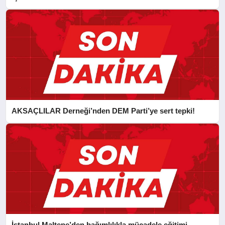
CAN FİDAN’A ZİYARET
AKSAÇLILAR Derneği’nden DEM Parti’ye sert tepki!
İstanbul Maltepe’den bağımlılıkla mücadele eğitimi