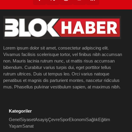
Lorem ipsum dolor sit amet, consectetur adipiscing elit.
Vivamus facilisis scelerisque tortor, vel finibus nibh accumsan
non. Mauris lacinia rutrum nunc, ut mattis risus accumsan
bibendum. Curabitur varius turpis dui, eget porttitor tellus
rutrum ultrices. Duis ut tempus leo. Orci varius natoque
penatibus et magnis dis parturient montes, nascetur ridiculus
mus. Phasellus pulvinar vestibulum sapien, at maximus nibh.
Kategoriler
Genel
Siyaset
Asayiş
Çevre
Spor
Ekonomi
Sağlık
Eğitim
Yaşam
Sanat