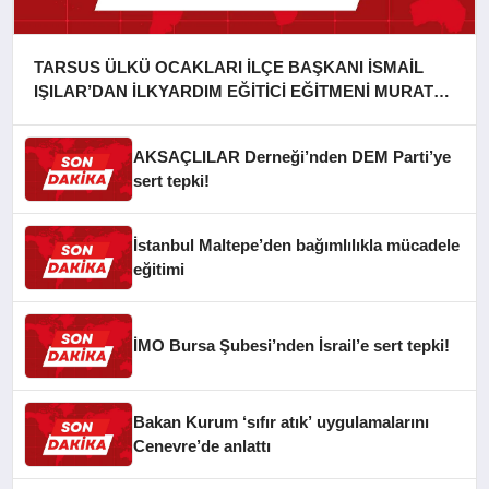
TARSUS ÜLKÜ OCAKLARI İLÇE BAŞKANI İSMAİL
IŞILAR’DAN İLKYARDIM EĞİTİCİ EĞİTMENİ MURAT
CAN FİDAN’A ZİYARET
AKSAÇLILAR Derneği’nden DEM Parti’ye
sert tepki!
İstanbul Maltepe’den bağımlılıkla mücadele
eğitimi
İMO Bursa Şubesi’nden İsrail’e sert tepki!
Bakan Kurum ‘sıfır atık’ uygulamalarını
Cenevre’de anlattı