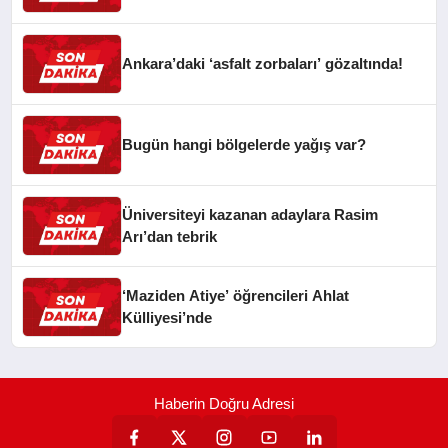
Ankara’daki ‘asfalt zorbaları’ gözaltında!
Bugün hangi bölgelerde yağış var?
Üniversiteyi kazanan adaylara Rasim
Arı’dan tebrik
‘Maziden Atiye’ öğrencileri Ahlat
Külliyesi’nde
Haberin Doğru Adresi