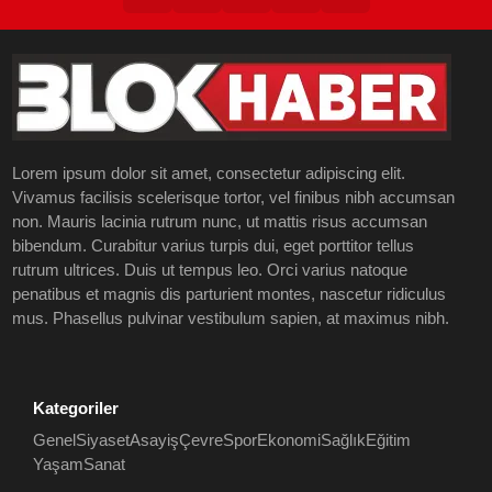
Lorem ipsum dolor sit amet, consectetur adipiscing elit.
Vivamus facilisis scelerisque tortor, vel finibus nibh accumsan
non. Mauris lacinia rutrum nunc, ut mattis risus accumsan
bibendum. Curabitur varius turpis dui, eget porttitor tellus
rutrum ultrices. Duis ut tempus leo. Orci varius natoque
penatibus et magnis dis parturient montes, nascetur ridiculus
mus. Phasellus pulvinar vestibulum sapien, at maximus nibh.
Kategoriler
Genel
Siyaset
Asayiş
Çevre
Spor
Ekonomi
Sağlık
Eğitim
Yaşam
Sanat