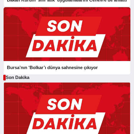
Bursa’nın ‘Bolkar’ı dünya sahnesine çıkıyor
Son Dakika