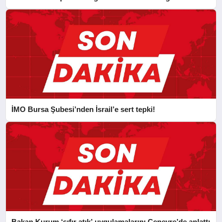
İMO Bursa Şubesi’nden İsrail’e sert tepki!
Bakan Kurum ‘sıfır atık’ uygulamalarını Cenevre’de anlattı