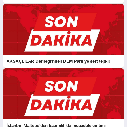
CAN FİDAN’A ZİYARET
AKSAÇLILAR Derneği’nden DEM Parti’ye sert tepki!
İstanbul Maltepe’den bağımlılıkla mücadele eğitimi