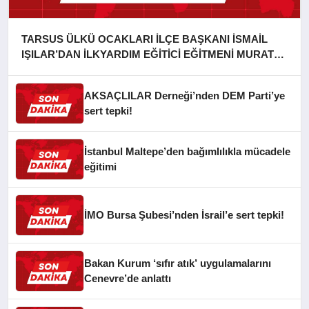
TARSUS ÜLKÜ OCAKLARI İLÇE BAŞKANI İSMAİL
IŞILAR’DAN İLKYARDIM EĞİTİCİ EĞİTMENİ MURAT
CAN FİDAN’A ZİYARET
AKSAÇLILAR Derneği’nden DEM Parti’ye
sert tepki!
İstanbul Maltepe’den bağımlılıkla mücadele
eğitimi
İMO Bursa Şubesi’nden İsrail’e sert tepki!
Bakan Kurum ‘sıfır atık’ uygulamalarını
Cenevre’de anlattı