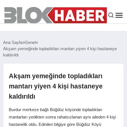
GENEL
Ana Sayfa
Genel
Akşam yemeğinde topladıkları mantarı yiyen 4 kişi hastaneye
SIYASET
kaldırıldı
ASAYIŞ
Akşam yemeğinde topladıkları
ÇEVRE
mantarı yiyen 4 kişi hastaneye
kaldırıldı
SPOR
Burdur merkeze bağlı Büğdüz köyünde topladıkları
EKONOMI
mantarları yedikten sonra rahatsızlanan aynı aileden 4 kişi
hastanelik oldu. Edinilen bilgiye göre Büğdüz Köyü