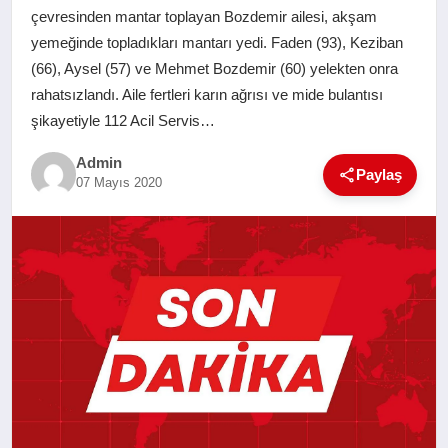
çevresinden mantar toplayan Bozdemir ailesi, akşam
SAĞLIK
yemeğinde topladıkları mantarı yedi. Faden (93), Keziban
(66), Aysel (57) ve Mehmet Bozdemir (60) yelekten onra
EĞITIM
rahatsızlandı. Aile fertleri karın ağrısı ve mide bulantısı
şikayetiyle 112 Acil Servis…
YAŞAM
Admin
Paylaş
07 Mayıs 2020
SANAT