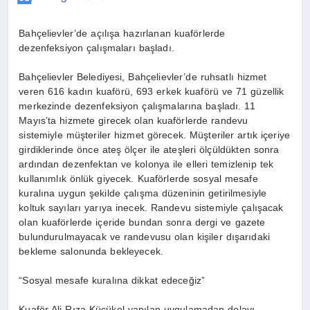
Bahçelievler’de açılışa hazırlanan kuaförlerde
dezenfeksiyon çalışmaları başladı.
Bahçelievler Belediyesi, Bahçelievler’de ruhsatlı hizmet
veren 616 kadın kuaförü, 693 erkek kuaförü ve 71 güzellik
merkezinde dezenfeksiyon çalışmalarına başladı. 11
Mayıs’ta hizmete girecek olan kuaförlerde randevu
sistemiyle müşteriler hizmet görecek. Müşteriler artık içeriye
girdiklerinde önce ateş ölçer ile ateşleri ölçüldükten sonra
ardından dezenfektan ve kolonya ile elleri temizlenip tek
kullanımlık önlük giyecek. Kuaförlerde sosyal mesafe
kuralına uygun şekilde çalışma düzeninin getirilmesiyle
koltuk sayıları yarıya inecek. Randevu sistemiyle çalışacak
olan kuaförlerde içeride bundan sonra dergi ve gazete
bulundurulmayacak ve randevusu olan kişiler dışarıdaki
bekleme salonunda bekleyecek.
“Sosyal mesafe kuralına dikkat edeceğiz”
Kuaför Ali Rıza Küçükel yapılan uygulamadan dolayı