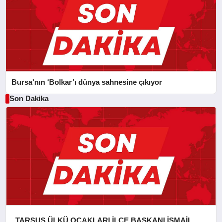
Bursa’nın ‘Bolkar’ı dünya sahnesine çıkıyor
Son Dakika
TARSUS ÜLKÜ OCAKLARI İLÇE BAŞKANI İSMAİL