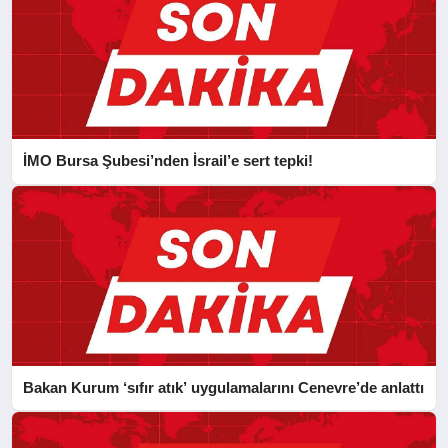
İMO Bursa Şubesi’nden İsrail’e sert tepki!
Bakan Kurum ‘sıfır atık’ uygulamalarını Cenevre’de anlattı