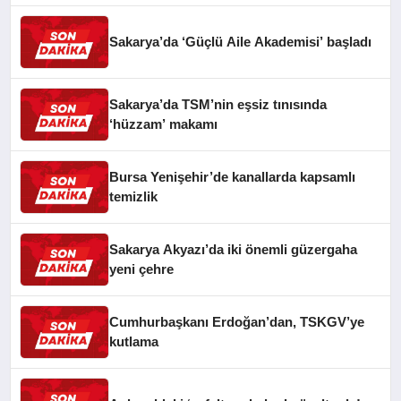
Sakarya’da ‘Güçlü Aile Akademisi’ başladı
Sakarya’da TSM’nin eşsiz tınısında
‘hüzzam’ makamı
Bursa Yenişehir’de kanallarda kapsamlı
temizlik
Sakarya Akyazı’da iki önemli güzergaha
yeni çehre
Cumhurbaşkanı Erdoğan’dan, TSKGV’ye
kutlama