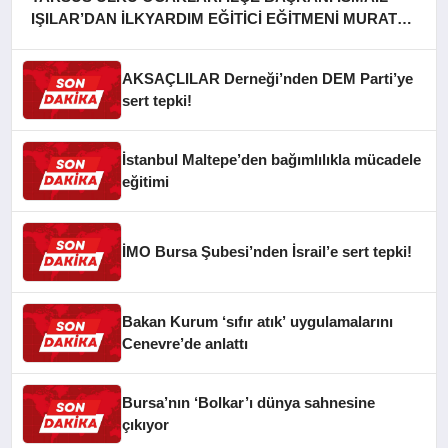
IŞILAR’DAN İLKYARDIM EĞİTİCİ EĞİTMENİ MURAT
CAN FİDAN’A ZİYARET
AKSAÇLILAR Derneği’nden DEM Parti’ye
sert tepki!
İstanbul Maltepe’den bağımlılıkla mücadele
eğitimi
İMO Bursa Şubesi’nden İsrail’e sert tepki!
Bakan Kurum ‘sıfır atık’ uygulamalarını
Cenevre’de anlattı
Bursa’nın ‘Bolkar’ı dünya sahnesine
çıkıyor