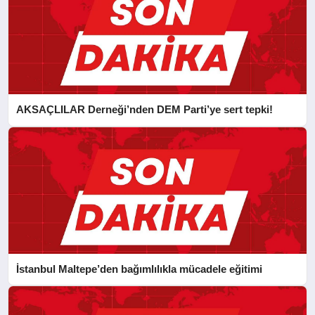
AKSAÇLILAR Derneği’nden DEM Parti’ye sert tepki!
İstanbul Maltepe’den bağımlılıkla mücadele eğitimi