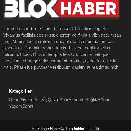
Lorem ipsum dolor sit amet, consectetur adipiscing elit.
Vivamus facilisis scelerisque tortor, vel finibus nibh accumsan
non. Mauris lacinia rutrum nunc, ut mattis risus accumsan
bibendum. Curabitur varius turpis dui, eget porttitor tellus
rutrum ultrices. Duis ut tempus leo. Orci varius natoque
penatibus et magnis dis parturient montes, nascetur ridiculus
mus. Phasellus pulvinar vestibulum sapien, at maximus nibh.
Kategoriler
Genel
Siyaset
Asayiş
Çevre
Spor
Ekonomi
Sağlık
Eğitim
Yaşam
Sanat
2025 Logo Haber © Tüm hakları saklıdır.