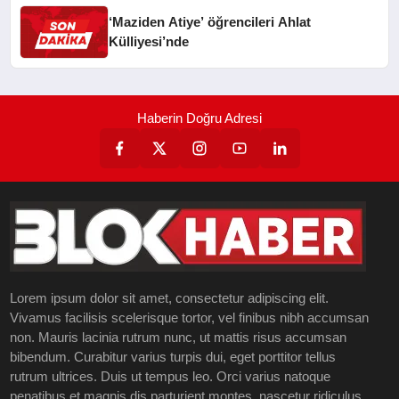
‘Maziden Atiye’ öğrencileri Ahlat
Külliyesi’nde
Haberin Doğru Adresi
Lorem ipsum dolor sit amet, consectetur adipiscing elit.
Vivamus facilisis scelerisque tortor, vel finibus nibh accumsan
non. Mauris lacinia rutrum nunc, ut mattis risus accumsan
bibendum. Curabitur varius turpis dui, eget porttitor tellus
rutrum ultrices. Duis ut tempus leo. Orci varius natoque
penatibus et magnis dis parturient montes, nascetur ridiculus