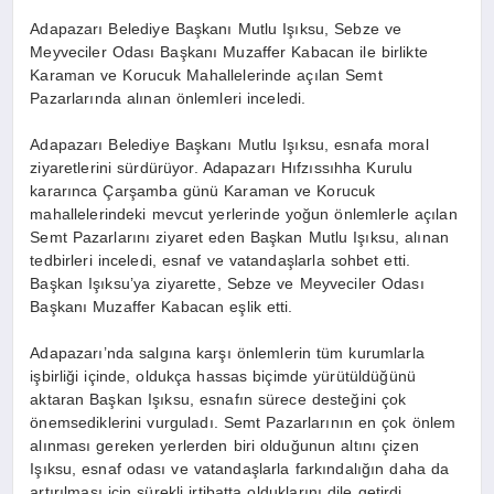
Adapazarı Belediye Başkanı Mutlu Işıksu, Sebze ve
Meyveciler Odası Başkanı Muzaffer Kabacan ile birlikte
Karaman ve Korucuk Mahallelerinde açılan Semt
Pazarlarında alınan önlemleri inceledi.
Adapazarı Belediye Başkanı Mutlu Işıksu, esnafa moral
ziyaretlerini sürdürüyor. Adapazarı Hıfzıssıhha Kurulu
kararınca Çarşamba günü Karaman ve Korucuk
mahallelerindeki mevcut yerlerinde yoğun önlemlerle açılan
Semt Pazarlarını ziyaret eden Başkan Mutlu Işıksu, alınan
tedbirleri inceledi, esnaf ve vatandaşlarla sohbet etti.
Başkan Işıksu’ya ziyarette, Sebze ve Meyveciler Odası
Başkanı Muzaffer Kabacan eşlik etti.
Adapazarı’nda salgına karşı önlemlerin tüm kurumlarla
işbirliği içinde, oldukça hassas biçimde yürütüldüğünü
aktaran Başkan Işıksu, esnafın sürece desteğini çok
önemsediklerini vurguladı. Semt Pazarlarının en çok önlem
alınması gereken yerlerden biri olduğunun altını çizen
Işıksu, esnaf odası ve vatandaşlarla farkındalığın daha da
artırılması için sürekli irtibatta olduklarını dile getirdi.