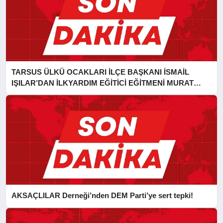
TARSUS ÜLKÜ OCAKLARI İLÇE BAŞKANI İSMAİL
IŞILAR’DAN İLKYARDIM EĞİTİCİ EĞİTMENİ MURAT
CAN FİDAN’A ZİYARET
AKSAÇLILAR Derneği’nden DEM Parti’ye sert tepki!