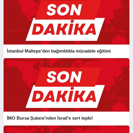
İstanbul Maltepe’den bağımlılıkla mücadele eğitimi
İMO Bursa Şubesi’nden İsrail’e sert tepki!