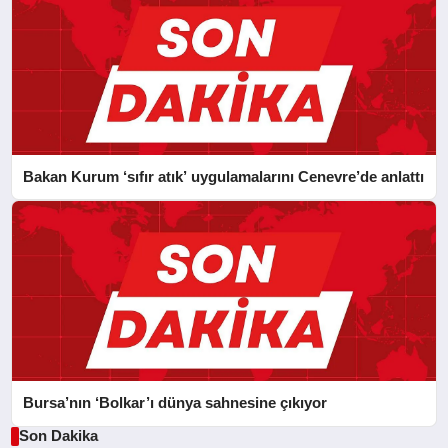
Bakan Kurum ‘sıfır atık’ uygulamalarını Cenevre’de anlattı
Bursa’nın ‘Bolkar’ı dünya sahnesine çıkıyor
Son Dakika