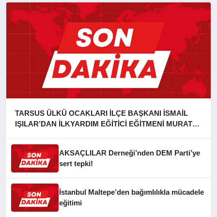
TARSUS ÜLKÜ OCAKLARI İLÇE BAŞKANI İSMAİL
IŞILAR’DAN İLKYARDIM EĞİTİCİ EĞİTMENİ MURAT
CAN FİDAN’A ZİYARET
AKSAÇLILAR Derneği’nden DEM Parti’ye
sert tepki!
İstanbul Maltepe’den bağımlılıkla mücadele
eğitimi