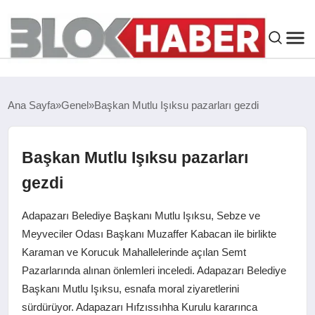
GENEL
Ana Sayfa
Genel
Başkan Mutlu Işıksu pazarları gezdi
SIYASET
Başkan Mutlu Işıksu pazarları
ASAYIŞ
gezdi
ÇEVRE
Adapazarı Belediye Başkanı Mutlu Işıksu, Sebze ve
Meyveciler Odası Başkanı Muzaffer Kabacan ile birlikte
SPOR
Karaman ve Korucuk Mahallelerinde açılan Semt
Pazarlarında alınan önlemleri inceledi. Adapazarı Belediye
EKONOMI
Başkanı Mutlu Işıksu, esnafa moral ziyaretlerini
sürdürüyor. Adapazarı Hıfzıssıhha Kurulu kararınca