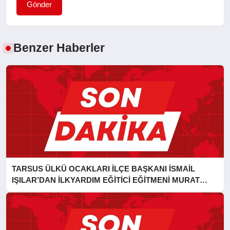
Gönder
Benzer Haberler
TARSUS ÜLKÜ OCAKLARI İLÇE BAŞKANI İSMAİL
IŞILAR’DAN İLKYARDIM EĞİTİCİ EĞİTMENİ MURAT
CAN FİDAN’A ZİYARET