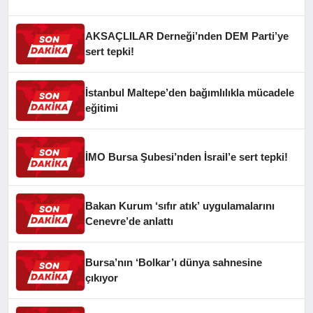
CAN FİDAN’A ZİYARET
AKSAÇLILAR Derneği’nden DEM Parti’ye
sert tepki!
İstanbul Maltepe’den bağımlılıkla mücadele
eğitimi
İMO Bursa Şubesi’nden İsrail’e sert tepki!
Bakan Kurum ‘sıfır atık’ uygulamalarını
Cenevre’de anlattı
Bursa’nın ‘Bolkar’ı dünya sahnesine
çıkıyor