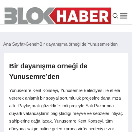
GENEL
Ana Sayfa
Genel
Bir dayanışma örneği de Yunusemre’den
SIYASET
Bir dayanışma örneği de
ASAYIŞ
Yunusemre’den
ÇEVRE
Yunusemre Kent Konseyi, Yunusemre Belediyesi ile el ele
vererek anlamlı bir sosyal sorumluluk projesine daha imza
SPOR
attı. ‘Paylaşmak güzeldir’ isimli projeyle Salı Pazarında
duyarlı vatandaşların bağışladığı meyve ve sebzeler ihtiyaç
EKONOMI
sahiplerine dağıtılacak. Yunusemre Kent Konseyi, tüm
dünyada salgın haline gelen korona virüs nedeniyle zor