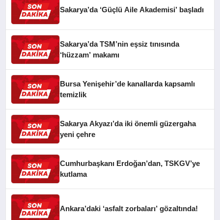
Sakarya’da ‘Güçlü Aile Akademisi’ başladı
Sakarya’da TSM’nin eşsiz tınısında
‘hüzzam’ makamı
Bursa Yenişehir’de kanallarda kapsamlı
temizlik
Sakarya Akyazı’da iki önemli güzergaha
yeni çehre
Cumhurbaşkanı Erdoğan’dan, TSKGV’ye
kutlama
Ankara’daki ‘asfalt zorbaları’ gözaltında!