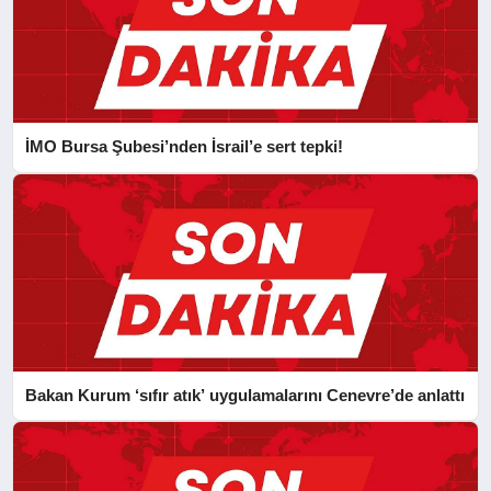
İMO Bursa Şubesi’nden İsrail’e sert tepki!
Bakan Kurum ‘sıfır atık’ uygulamalarını Cenevre’de anlattı