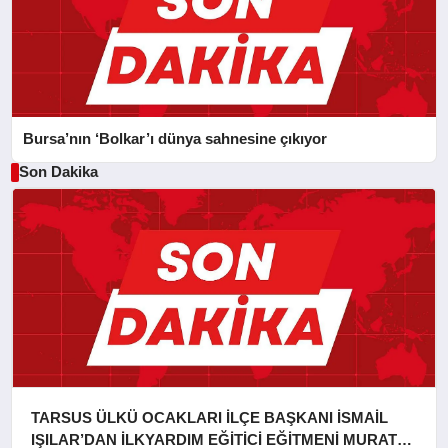
Bursa’nın ‘Bolkar’ı dünya sahnesine çıkıyor
Son Dakika
TARSUS ÜLKÜ OCAKLARI İLÇE BAŞKANI İSMAİL
IŞILAR’DAN İLKYARDIM EĞİTİCİ EĞİTMENİ MURAT