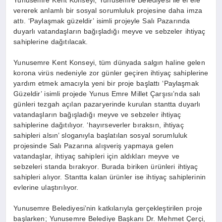
Yunusemre Kent Konseyi, Yunusemre Belediyesi ile el ele
vererek anlamlı bir sosyal sorumluluk projesine daha imza
attı. ‘Paylaşmak güzeldir’ isimli projeyle Salı Pazarında
duyarlı vatandaşların bağışladığı meyve ve sebzeler ihtiyaç
sahiplerine dağıtılacak.
Yunusemre Kent Konseyi, tüm dünyada salgın haline gelen
korona virüs nedeniyle zor günler geçiren ihtiyaç sahiplerine
yardım etmek amacıyla yeni bir proje başlattı ‘Paylaşmak
Güzeldir’ isimli projede Yunus Emre Millet Çarşısı’nda salı
günleri tezgah açılan pazaryerinde kurulan stantta duyarlı
vatandaşların bağışladığı meyve ve sebzeler ihtiyaç
sahiplerine dağıtılıyor. ‘hayırseverler bıraksın, ihtiyaç
sahipleri alsın’ sloganıyla başlatılan sosyal sorumluluk
projesinde Salı Pazarına alışveriş yapmaya gelen
vatandaşlar, ihtiyaç sahipleri için aldıkları meyve ve
sebzeleri standa bırakıyor. Burada biriken ürünleri ihtiyaç
sahipleri alıyor. Stantta kalan ürünler ise ihtiyaç sahiplerinin
evlerine ulaştırılıyor.
Yunusemre Belediyesi’nin katkılarıyla gerçekleştirilen proje
başlarken; Yunusemre Belediye Başkanı Dr. Mehmet Çerçi,