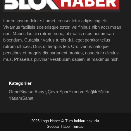
Lorem ipsum dolor sit amet, consectetur adipiscing elit.
Vivamus facilisis scelerisque tortor, vel finibus nibh accumsan
non. Mauris lacinia rutrum nunc, ut mattis risus accumsan
bibendum. Curabitur varius turpis dui, eget porttitor tellus
rutrum ultrices. Duis ut tempus leo. Orci varius natoque
penatibus et magnis dis parturient montes, nascetur ridiculus
mus. Phasellus pulvinar vestibulum sapien, at maximus nibh.
Kategoriler
Genel
Siyaset
Asayiş
Çevre
Spor
Ekonomi
Sağlık
Eğitim
Yaşam
Sanat
2025 Logo Haber © Tüm hakları saklıdır.
Seobaz Haber Teması