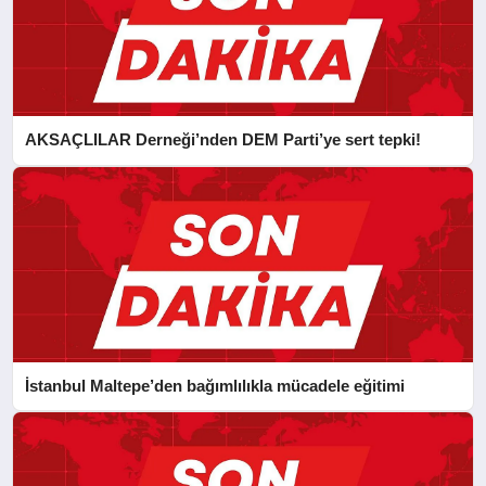
AKSAÇLILAR Derneği’nden DEM Parti’ye sert tepki!
İstanbul Maltepe’den bağımlılıkla mücadele eğitimi