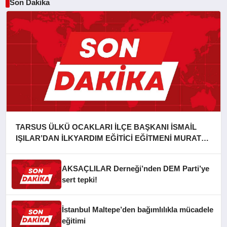
Son Dakika
TARSUS ÜLKÜ OCAKLARI İLÇE BAŞKANI İSMAİL
IŞILAR’DAN İLKYARDIM EĞİTİCİ EĞİTMENİ MURAT
CAN FİDAN’A ZİYARET
AKSAÇLILAR Derneği’nden DEM Parti’ye
sert tepki!
İstanbul Maltepe’den bağımlılıkla mücadele
eğitimi