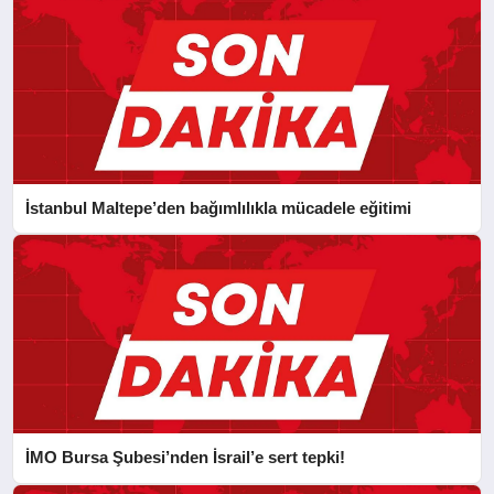
İstanbul Maltepe’den bağımlılıkla mücadele eğitimi
İMO Bursa Şubesi’nden İsrail’e sert tepki!