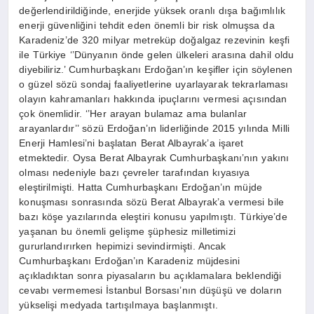
değerlendirildiğinde, enerjide yüksek oranlı dışa bağımlılık
enerji güvenliğini tehdit eden önemli bir risk olmuşsa da
Karadeniz’de 320 milyar metreküp doğalgaz rezevinin keşfi
ile Türkiye ‘’Dünyanın önde gelen ülkeleri arasına dahil oldu
diyebiliriz.’ Cumhurbaşkanı Erdoğan’ın keşifler için söylenen
o güzel sözü sondaj faaliyetlerine uyarlayarak tekrarlaması
olayın kahramanları hakkında ipuçlarını vermesi açısından
çok önemlidir. ‘’Her arayan bulamaz ama bulanlar
arayanlardır’’ sözü Erdoğan’ın liderliğinde 2015 yılında Milli
Enerji Hamlesi’ni başlatan Berat Albayrak’a işaret
etmektedir. Oysa Berat Albayrak Cumhurbaşkanı’nın yakını
olması nedeniyle bazı çevreler tarafından kıyasıya
eleştirilmişti. Hatta Cumhurbaşkanı Erdoğan’ın müjde
konuşması sonrasında sözü Berat Albayrak’a vermesi bile
bazı köşe yazılarında eleştiri konusu yapılmıştı. Türkiye’de
yaşanan bu önemli gelişme şüphesiz milletimizi
gururlandırırken hepimizi sevindirmişti. Ancak
Cumhurbaşkanı Erdoğan’ın Karadeniz müjdesini
açıkladıktan sonra piyasaların bu açıklamalara beklendiği
cevabı vermemesi İstanbul Borsası’nın düşüşü ve doların
yükselişi medyada tartışılmaya başlanmıştı.