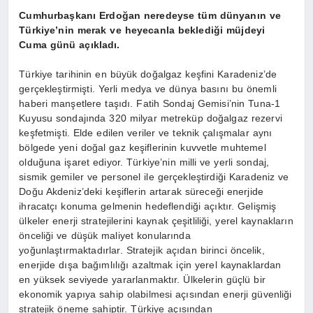
Cumhurbaşkanı Erdoğan neredeyse tüm dünyanın ve
Türkiye’nin merak ve heyecanla beklediği müjdeyi
Cuma günü açıkladı.
Türkiye tarihinin en büyük doğalgaz keşfini Karadeniz’de
gerçekleştirmişti. Yerli medya ve dünya basını bu önemli
haberi manşetlere taşıdı. Fatih Sondaj Gemisi’nin Tuna-1
Kuyusu sondajında 320 milyar metreküp doğalgaz rezervi
keşfetmişti. Elde edilen veriler ve teknik çalışmalar aynı
bölgede yeni doğal gaz keşiflerinin kuvvetle muhtemel
olduğuna işaret ediyor. Türkiye’nin milli ve yerli sondaj,
sismik gemiler ve personel ile gerçekleştirdiği Karadeniz ve
Doğu Akdeniz’deki keşiflerin artarak süreceği enerjide
ihracatçı konuma gelmenin hedeflendiği açıktır. Gelişmiş
ülkeler enerji stratejilerini kaynak çeşitliliği, yerel kaynakların
önceliği ve düşük maliyet konularında
yoğunlaştırmaktadırlar. Stratejik açıdan birinci öncelik,
enerjide dışa bağımlılığı azaltmak için yerel kaynaklardan
en yüksek seviyede yararlanmaktır. Ülkelerin güçlü bir
ekonomik yapıya sahip olabilmesi açısından enerji güvenliği
stratejik öneme sahiptir. Türkiye açısından