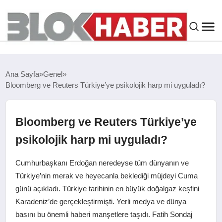
GENEL
Ana Sayfa
Genel
Bloomberg ve Reuters Türkiye’ye psikolojik harp mi uyguladı?
SIYASET
ASAYIŞ
Bloomberg ve Reuters Türkiye’ye
psikolojik harp mi uyguladı?
ÇEVRE
Cumhurbaşkanı Erdoğan neredeyse tüm dünyanın ve
SPOR
Türkiye’nin merak ve heyecanla beklediği müjdeyi Cuma
günü açıkladı. Türkiye tarihinin en büyük doğalgaz keşfini
Karadeniz’de gerçekleştirmişti. Yerli medya ve dünya
EKONOMI
basını bu önemli haberi manşetlere taşıdı. Fatih Sondaj