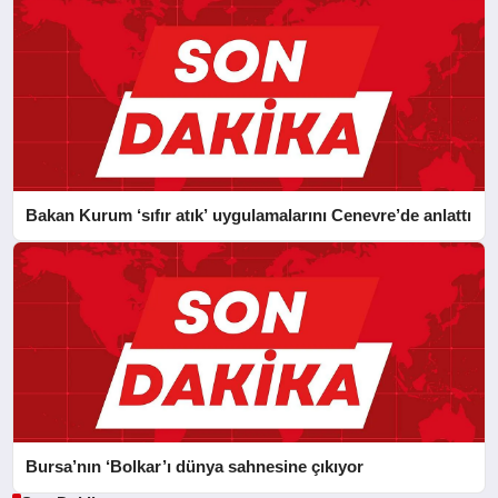
Bakan Kurum ‘sıfır atık’ uygulamalarını Cenevre’de anlattı
Bursa’nın ‘Bolkar’ı dünya sahnesine çıkıyor