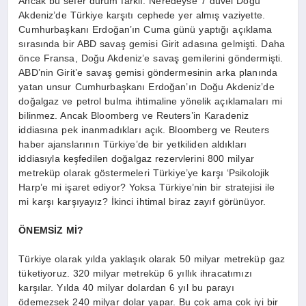
Ancak bu sefer durum farklı. Neredeyse 7 düvel Doğu
Akdeniz’de Türkiye karşıtı cephede yer almış vaziyette.
Cumhurbaşkanı Erdoğan’ın Cuma günü yaptığı açıklama
sırasında bir ABD savaş gemisi Girit adasına gelmişti. Daha
önce Fransa, Doğu Akdeniz’e savaş gemilerini göndermişti.
ABD’nin Girit’e savaş gemisi göndermesinin arka planında
yatan unsur Cumhurbaşkanı Erdoğan’ın Doğu Akdeniz’de
doğalgaz ve petrol bulma ihtimaline yönelik açıklamaları mi
bilinmez. Ancak Bloomberg ve Reuters’in Karadeniz
iddiasına pek inanmadıkları açık. Bloomberg ve Reuters
haber ajanslarının Türkiye’de bir yetkiliden aldıkları
iddiasıyla keşfedilen doğalgaz rezervlerini 800 milyar
metreküp olarak göstermeleri Türkiye’ye karşı ‘Psikolojik
Harp’e mi işaret ediyor? Yoksa Türkiye’nin bir stratejisi ile
mi karşı karşıyayız? İkinci ihtimal biraz zayıf görünüyor.
ÖNEMSİZ Mİ?
Türkiye olarak yılda yaklaşık olarak 50 milyar metreküp gaz
tüketiyoruz. 320 milyar metreküp 6 yıllık ihracatımızı
karşılar. Yılda 40 milyar dolardan 6 yıl bu parayı
ödemezsek 240 milyar dolar yapar. Bu çok ama çok iyi bir