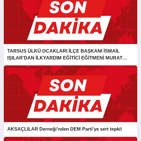
TARSUS ÜLKÜ OCAKLARI İLÇE BAŞKANI İSMAİL
IŞILAR’DAN İLKYARDIM EĞİTİCİ EĞİTMENİ MURAT
CAN FİDAN’A ZİYARET
AKSAÇLILAR Derneği’nden DEM Parti’ye sert tepki!