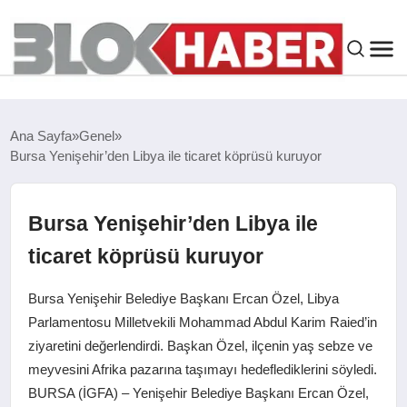
GENEL
Ana Sayfa
Genel
Bursa Yenişehir’den Libya ile ticaret köprüsü kuruyor
SIYASET
ASAYIŞ
Bursa Yenişehir’den Libya ile
ticaret köprüsü kuruyor
ÇEVRE
Bursa Yenişehir Belediye Başkanı Ercan Özel, Libya
SPOR
Parlamentosu Milletvekili Mohammad Abdul Karim Raied’in
ziyaretini değerlendirdi. Başkan Özel, ilçenin yaş sebze ve
meyvesini Afrika pazarına taşımayı hedeflediklerini söyledi.
EKONOMI
BURSA (İGFA) – Yenişehir Belediye Başkanı Ercan Özel,