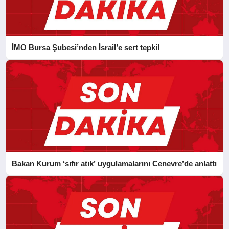
İMO Bursa Şubesi’nden İsrail’e sert tepki!
Bakan Kurum ‘sıfır atık’ uygulamalarını Cenevre’de anlattı