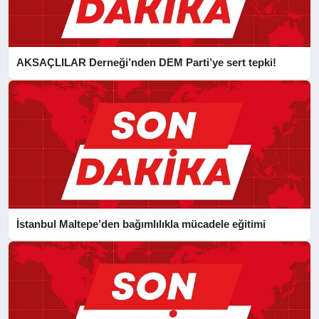
AKSAÇLILAR Derneği’nden DEM Parti’ye sert tepki!
İstanbul Maltepe’den bağımlılıkla mücadele eğitimi