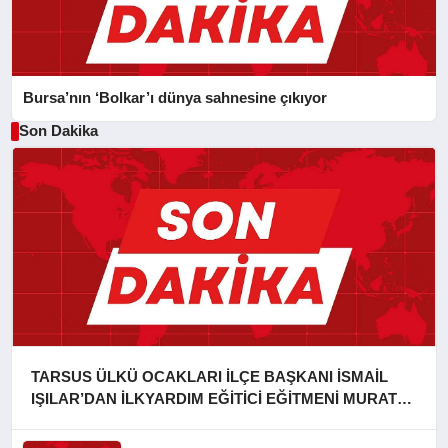
Bursa’nın ‘Bolkar’ı dünya sahnesine çıkıyor
Son Dakika
TARSUS ÜLKÜ OCAKLARI İLÇE BAŞKANI İSMAİL
IŞILAR’DAN İLKYARDIM EĞİTİCİ EĞİTMENİ MURAT
CAN FİDAN’A ZİYARET