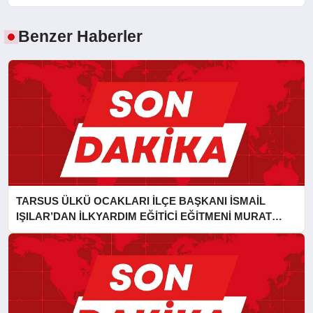
Benzer Haberler
TARSUS ÜLKÜ OCAKLARI İLÇE BAŞKANI İSMAİL
IŞILAR’DAN İLKYARDIM EĞİTİCİ EĞİTMENİ MURAT
CAN FİDAN’A ZİYARET