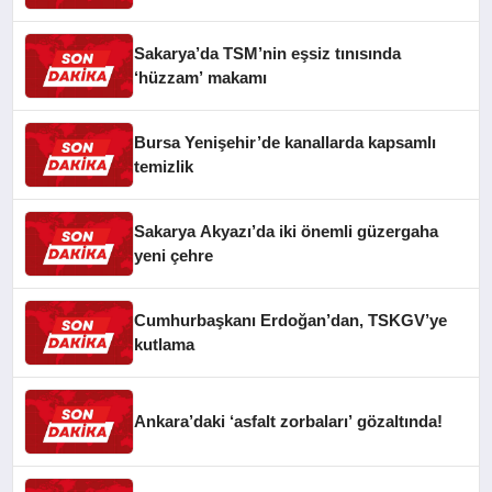
Sakarya’da TSM’nin eşsiz tınısında
‘hüzzam’ makamı
Bursa Yenişehir’de kanallarda kapsamlı
temizlik
Sakarya Akyazı’da iki önemli güzergaha
yeni çehre
Cumhurbaşkanı Erdoğan’dan, TSKGV’ye
kutlama
Ankara’daki ‘asfalt zorbaları’ gözaltında!