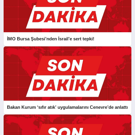
İMO Bursa Şubesi’nden İsrail’e sert tepki!
Bakan Kurum ‘sıfır atık’ uygulamalarını Cenevre’de anlattı