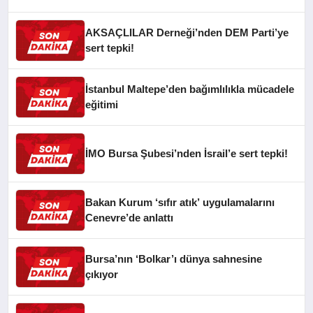
CAN FİDAN’A ZİYARET
AKSAÇLILAR Derneği’nden DEM Parti’ye
sert tepki!
İstanbul Maltepe’den bağımlılıkla mücadele
eğitimi
İMO Bursa Şubesi’nden İsrail’e sert tepki!
Bakan Kurum ‘sıfır atık’ uygulamalarını
Cenevre’de anlattı
Bursa’nın ‘Bolkar’ı dünya sahnesine
çıkıyor