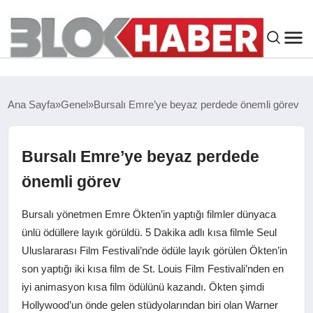
GENEL
Ana Sayfa
Genel
Bursalı Emre’ye beyaz perdede önemli görev
SIYASET
Bursalı Emre’ye beyaz perdede
ASAYIŞ
önemli görev
ÇEVRE
Bursalı yönetmen Emre Ökten’in yaptığı filmler dünyaca
ünlü ödüllere layık görüldü. 5 Dakika adlı kısa filmle Seul
SPOR
Uluslararası Film Festivali’nde ödüle layık görülen Ökten’in
son yaptığı iki kısa film de St. Louis Film Festivali’nden en
EKONOMI
iyi animasyon kısa film ödülünü kazandı. Ökten şimdi
Hollywood’un önde gelen stüdyolarından biri olan Warner