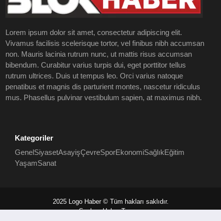
Lorem ipsum dolor sit amet, consectetur adipiscing elit.
Vivamus facilisis scelerisque tortor, vel finibus nibh accumsan
non. Mauris lacinia rutrum nunc, ut mattis risus accumsan
bibendum. Curabitur varius turpis dui, eget porttitor tellus
rutrum ultrices. Duis ut tempus leo. Orci varius natoque
penatibus et magnis dis parturient montes, nascetur ridiculus
mus. Phasellus pulvinar vestibulum sapien, at maximus nibh.
Kategoriler
Genel
Siyaset
Asayiş
Çevre
Spor
Ekonomi
Sağlık
Eğitim
Yaşam
Sanat
2025 Logo Haber © Tüm hakları saklıdır.
Seobaz Haber Teması