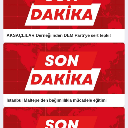
AKSAÇLILAR Derneği’nden DEM Parti’ye sert tepki!
İstanbul Maltepe’den bağımlılıkla mücadele eğitimi