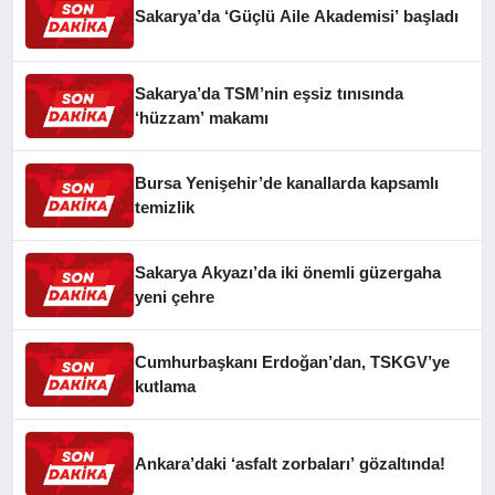
Sakarya’da ‘Güçlü Aile Akademisi’ başladı
Sakarya’da TSM’nin eşsiz tınısında
‘hüzzam’ makamı
Bursa Yenişehir’de kanallarda kapsamlı
temizlik
Sakarya Akyazı’da iki önemli güzergaha
yeni çehre
Cumhurbaşkanı Erdoğan’dan, TSKGV’ye
kutlama
Ankara’daki ‘asfalt zorbaları’ gözaltında!