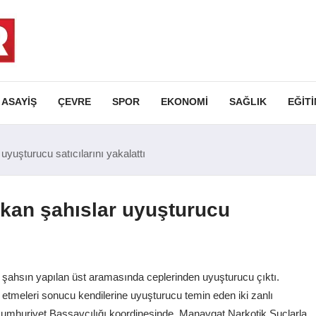
ASAYIŞ
ÇEVRE
SPOR
EKONOMI
SAĞLIK
EĞIT
yuşturucu satıcılarını yakalattı
kan şahıslar uyuşturucu
 şahsın yapılan üst aramasında ceplerinden uyuşturucu çıktı.
r etmeleri sonucu kendilerine uyuşturucu temin eden iki zanlı
umhuriyet Başsavcılığı koordinesinde, Manavgat Narkotik Suçlarla