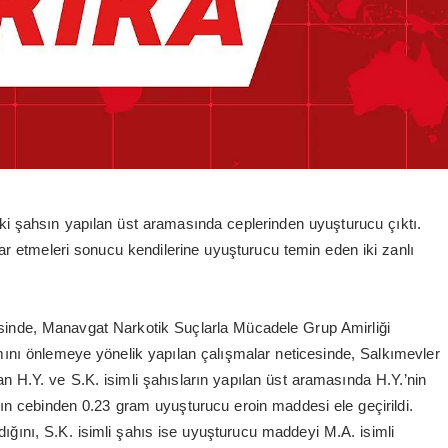
ki şahsın yapılan üst aramasında ceplerinden uyuşturucu çıktı.
bar etmeleri sonucu kendilerine uyuşturucu temin eden iki zanlı
inde, Manavgat Narkotik Suçlarla Mücadele Grup Amirliği
ımını önlemeye yönelik yapılan çalışmalar neticesinde, Salkımevler
n H.Y. ve S.K. isimli şahısların yapılan üst aramasında H.Y.’nin
n cebinden 0.23 gram uyuşturucu eroin maddesi ele geçirildi.
dığını, S.K. isimli şahıs ise uyuşturucu maddeyi M.A. isimli