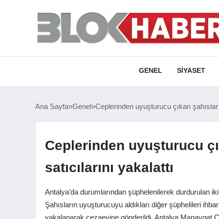
GENEL
SIYASET
Ana Sayfa
Genel
Ceplerinden uyuşturucu çıkan şahıslar u
Ceplerinden uyuşturucu çı
satıcılarını yakalattı
Antalya’da durumlarından şüphelenilerek durdurulan iki
Şahısların uyuşturucuyu aldıkları diğer şüphelileri ihba
yakalanarak cezaevine gönderildi. Antalya Manavgat C