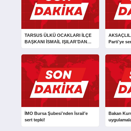
TARSUS ÜLKÜ OCAKLARI İLÇE
AKSAÇLIL
BAŞKANI İSMAİL IŞILAR’DAN
Parti’ye ser
İLKYARDIM EĞİTİCİ EĞİTMENİ
MURAT CAN FİDAN’A ZİYARET
İMO Bursa Şubesi’nden İsrail’e
Bakan Kurum
sert tepki!
uygulamala