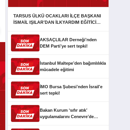
TARSUS ÜLKÜ OCAKLARI İLÇE BAŞKANI
İSMAİL IŞILAR’DAN İLKYARDIM EĞİTİCİ
EĞİTMENİ MURAT CAN FİDAN’A ZİYARET
AKSAÇLILAR Derneği’nden
DEM Parti’ye sert tepki!
İstanbul Maltepe’den bağımlılıkla
mücadele eğitimi
İMO Bursa Şubesi’nden İsrail’e
sert tepki!
Bakan Kurum ‘sıfır atık’
uygulamalarını Cenevre’de
anlattı