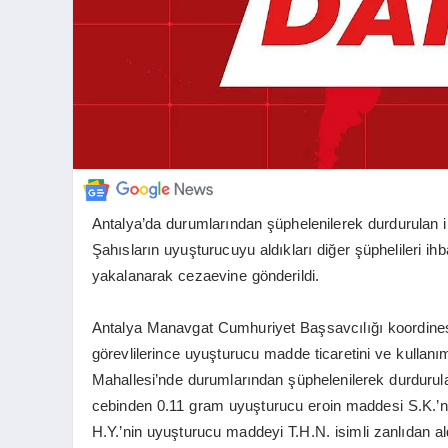
Antalya’da durumlarından şüphelenilerek durdurulan i
Şahısların uyuşturucuyu aldıkları diğer şüphelileri ih
yakalanarak cezaevine gönderildi.
Antalya Manavgat Cumhuriyet Başsavcılığı koordines
görevlilerince uyuşturucu madde ticaretini ve kullan
Mahallesi’nde durumlarından şüphelenilerek durdurula
cebinden 0.11 gram uyuşturucu eroin maddesi S.K.’nı
H.Y.’nin uyuşturucu maddeyi T.H.N. isimli zanlıdan al