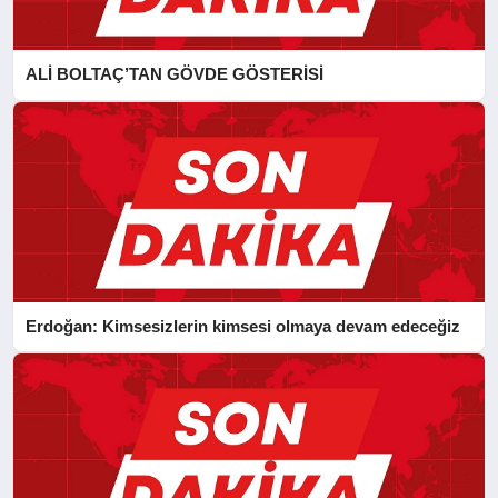
ALİ BOLTAÇ’TAN GÖVDE GÖSTERİSİ
Erdoğan: Kimsesizlerin kimsesi olmaya devam edeceğiz