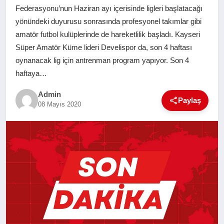
Federasyonu’nun Haziran ayı içerisinde ligleri başlatacağı
SAĞLIK
yönündeki duyurusu sonrasında profesyonel takımlar gibi
amatör futbol kulüplerinde de hareketlilik başladı. Kayseri
EĞITIM
Süper Amatör Küme lideri Develispor da, son 4 haftası
oynanacak lig için antrenman program yapıyor. Son 4
YAŞAM
haftaya…
Admin
SANAT
Paylaş
08 Mayıs 2020