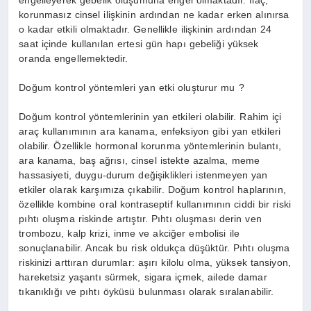
engelleyerek gebelik oluşumuna engel olmaktadır. İlaç,
korunmasız cinsel ilişkinin ardından ne kadar erken alınırsa
o kadar etkili olmaktadır. Genellikle ilişkinin ardından 24
saat içinde kullanılan ertesi gün hapı gebeliği yüksek
oranda engellemektedir.
Doğum kontrol yöntemleri yan etki oluşturur mu ?
Doğum kontrol yöntemlerinin yan etkileri olabilir. Rahim içi
araç kullanımının ara kanama, enfeksiyon gibi yan etkileri
olabilir. Özellikle hormonal korunma yöntemlerinin bulantı,
ara kanama, baş ağrısı, cinsel istekte azalma, meme
hassasiyeti, duygu-durum değişiklikleri istenmeyen yan
etkiler olarak karşımıza çıkabilir. Doğum kontrol haplarının,
özellikle kombine oral kontraseptif kullanımının ciddi bir riski
pıhtı oluşma riskinde artıştır. Pıhtı oluşması derin ven
trombozu, kalp krizi, inme ve akciğer embolisi ile
sonuçlanabilir. Ancak bu risk oldukça düşüktür. Pıhtı oluşma
riskinizi arttıran durumlar: aşırı kilolu olma, yüksek tansiyon,
hareketsiz yaşantı sürmek, sigara içmek, ailede damar
tıkanıklığı ve pıhtı öyküsü bulunması olarak sıralanabilir.