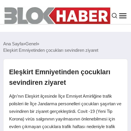
GENEL
Ana Sayfa
Genel
Eleşkirt Emniyetinden çocukları sevindiren ziyaret
SIYASET
ASAYIŞ
Eleşkirt Emniyetinden çocukları
sevindiren ziyaret
ÇEVRE
Ağrı’nın Eleşkirt ilçesinde İlçe Emniyet Amirliğine trafik
SPOR
polisleri ile İlçe Jandarma personelleri çocukları şaşırtan ve
sevindiren bir ziyaret gerçekleştirdi. Covit -19 (Yeni Tip
Korona) virüs salgınının yayılmasının önlenebilmesi için
EKONOMI
evden çıkmayan çocuklara trafik haftası nedeniyle trafik