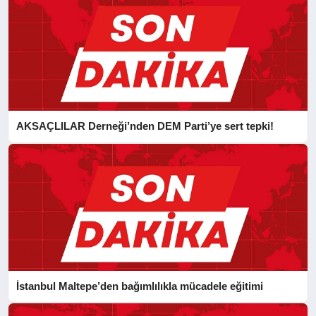
AKSAÇLILAR Derneği’nden DEM Parti’ye sert tepki!
İstanbul Maltepe’den bağımlılıkla mücadele eğitimi