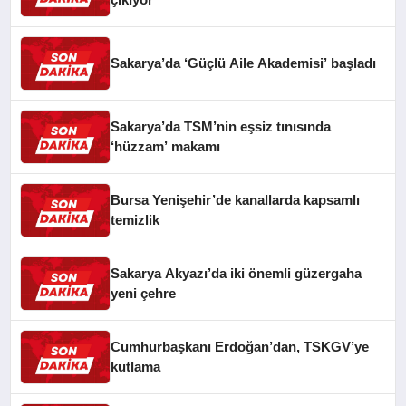
Sakarya’da ‘Güçlü Aile Akademisi’ başladı
Sakarya’da TSM’nin eşsiz tınısında
‘hüzzam’ makamı
Bursa Yenişehir’de kanallarda kapsamlı
temizlik
Sakarya Akyazı’da iki önemli güzergaha
yeni çehre
Cumhurbaşkanı Erdoğan’dan, TSKGV’ye
kutlama