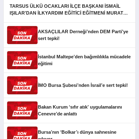
TARSUS ÜLKÜ OCAKLARI İLÇE BAŞKANI İSMAİL
IŞILAR’DAN İLKYARDIM EĞİTİCİ EĞİTMENİ MURAT
CAN FİDAN’A ZİYARET
AKSAÇLILAR Derneği’nden DEM Parti’ye
sert tepki!
İstanbul Maltepe’den bağımlılıkla mücadele
eğitimi
İMO Bursa Şubesi’nden İsrail’e sert tepki!
Bakan Kurum ‘sıfır atık’ uygulamalarını
Cenevre’de anlattı
Bursa’nın ‘Bolkar’ı dünya sahnesine
çıkıyor