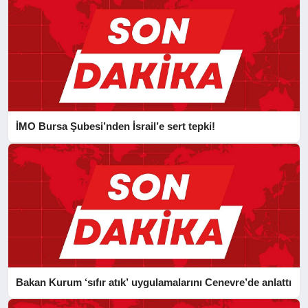
İMO Bursa Şubesi’nden İsrail’e sert tepki!
Bakan Kurum ‘sıfır atık’ uygulamalarını Cenevre’de anlattı