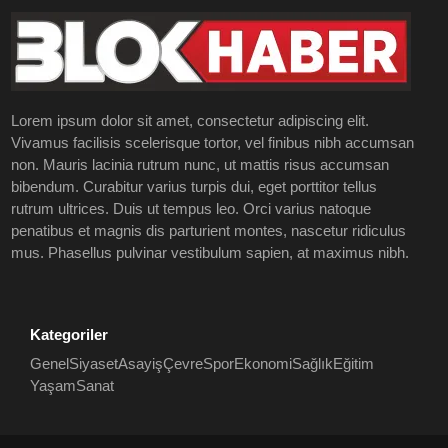
Lorem ipsum dolor sit amet, consectetur adipiscing elit.
Vivamus facilisis scelerisque tortor, vel finibus nibh accumsan
non. Mauris lacinia rutrum nunc, ut mattis risus accumsan
bibendum. Curabitur varius turpis dui, eget porttitor tellus
rutrum ultrices. Duis ut tempus leo. Orci varius natoque
penatibus et magnis dis parturient montes, nascetur ridiculus
mus. Phasellus pulvinar vestibulum sapien, at maximus nibh.
Kategoriler
Genel
Siyaset
Asayiş
Çevre
Spor
Ekonomi
Sağlık
Eğitim
Yaşam
Sanat