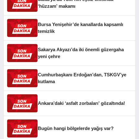
‘hüzzam’ makamı
Bursa Yenişehir’de kanallarda kapsamlı
temizlik
Sakarya Akyazı’da iki önemli güzergaha
yeni çehre
Cumhurbaşkanı Erdoğan’dan, TSKGV’ye
kutlama
Ankara’daki ‘asfalt zorbaları’ gözaltında!
Bugün hangi bölgelerde yağış var?