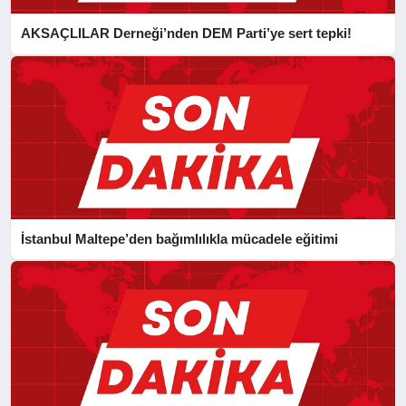
AKSAÇLILAR Derneği’nden DEM Parti’ye sert tepki!
İstanbul Maltepe’den bağımlılıkla mücadele eğitimi