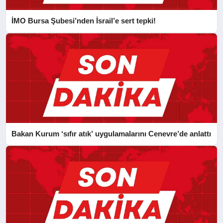
İMO Bursa Şubesi’nden İsrail’e sert tepki!
Bakan Kurum ‘sıfır atık’ uygulamalarını Cenevre’de anlattı