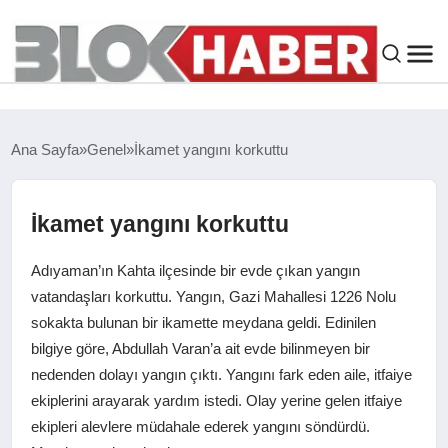
GENEL
Ana Sayfa
Genel
İkamet yangını korkuttu
SIYASET
İkamet yangını korkuttu
ASAYIŞ
Adıyaman’ın Kahta ilçesinde bir evde çıkan yangın
ÇEVRE
vatandaşları korkuttu. Yangın, Gazi Mahallesi 1226 Nolu
sokakta bulunan bir ikamette meydana geldi. Edinilen
bilgiye göre, Abdullah Varan’a ait evde bilinmeyen bir
SPOR
nedenden dolayı yangın çıktı. Yangını fark eden aile, itfaiye
ekiplerini arayarak yardım istedi. Olay yerine gelen itfaiye
EKONOMI
ekipleri alevlere müdahale ederek yangını söndürdü.