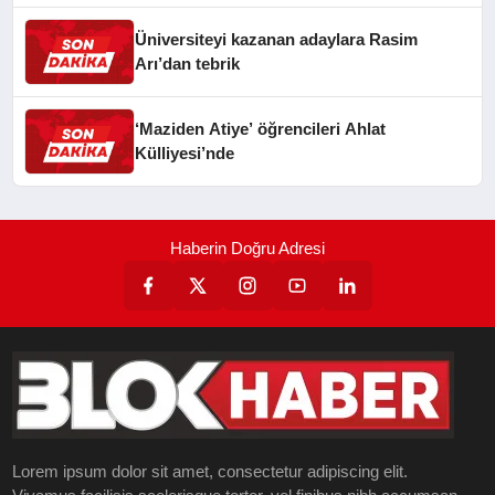
Üniversiteyi kazanan adaylara Rasim
Arı’dan tebrik
‘Maziden Atiye’ öğrencileri Ahlat
Külliyesi’nde
Haberin Doğru Adresi
Lorem ipsum dolor sit amet, consectetur adipiscing elit.