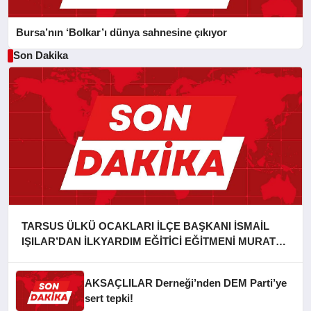
Bursa’nın ‘Bolkar’ı dünya sahnesine çıkıyor
Son Dakika
TARSUS ÜLKÜ OCAKLARI İLÇE BAŞKANI İSMAİL
IŞILAR’DAN İLKYARDIM EĞİTİCİ EĞİTMENİ MURAT
CAN FİDAN’A ZİYARET
AKSAÇLILAR Derneği’nden DEM Parti’ye
sert tepki!