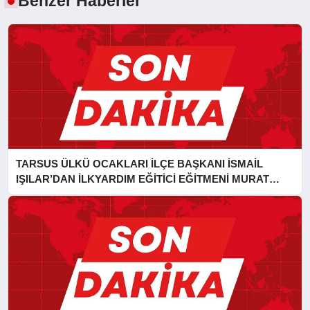
Benzer Haberler
TARSUS ÜLKÜ OCAKLARI İLÇE BAŞKANI İSMAİL
IŞILAR’DAN İLKYARDIM EĞİTİCİ EĞİTMENİ MURAT
CAN FİDAN’A ZİYARET