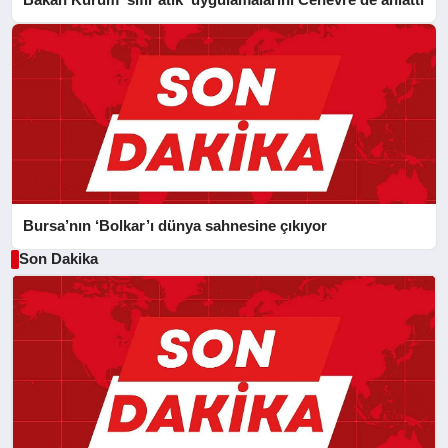
Bursa’nın ‘Bolkar’ı dünya sahnesine çıkıyor
Son Dakika