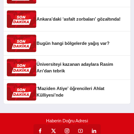
Ankara’daki ‘asfalt zorbaları’ gözaltında!
Bugün hangi bölgelerde yağış var?
Üniversiteyi kazanan adaylara Rasim
Arı’dan tebrik
‘Maziden Atiye’ öğrencileri Ahlat
Külliyesi’nde
Haberin Doğru Adresi