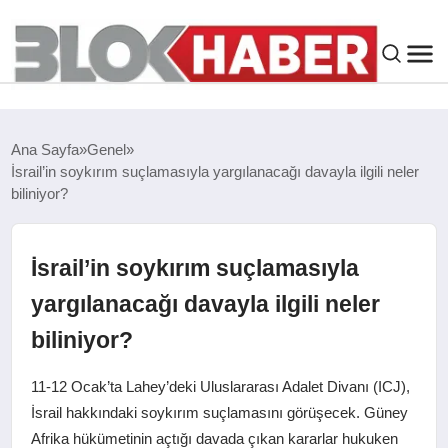
GENEL
Ana Sayfa
Genel
İsrail’in soykırım suçlamasıyla yargılanacağı davayla ilgili neler
SIYASET
biliniyor?
ASAYIŞ
İsrail’in soykırım suçlamasıyla
ÇEVRE
yargılanacağı davayla ilgili neler
biliniyor?
SPOR
11-12 Ocak’ta Lahey’deki Uluslararası Adalet Divanı (ICJ),
EKONOMI
İsrail hakkındaki soykırım suçlamasını görüşecek. Güney
Afrika hükümetinin açtığı davada çıkan kararlar hukuken