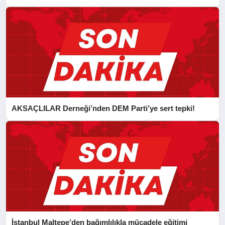
CAN FİDAN’A ZİYARET
AKSAÇLILAR Derneği’nden DEM Parti’ye sert tepki!
İstanbul Maltepe’den bağımlılıkla mücadele eğitimi