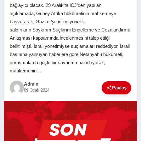
bağlayıcı olacak. 29 Aralık’ta ICJ’den yapılan
SAĞLIK
açıklamada, Güney Afrika hükümetinin mahkemeye
başvurarak, Gazze Şeridi’ne yönelik
EĞITIM
saldırıların Soykırım Suçlarını Engelleme ve Cezalandırma
Anlaşması kapsamında incelenmesini talep ettiği
YAŞAM
belirtilmişti. İsrail yönetimiyse suçlamaları reddediyor. İsrail
basınına yansıyan haberlere göre Netanyahu hükümeti,
duruşmalarda güçlü bir savunma hazırlayarak,
SANAT
mahkemenin…
Admin
Paylaş
09 Ocak 2024