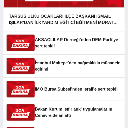
TARSUS ÜLKÜ OCAKLARI İLÇE BAŞKANI İSMAİL
IŞILAR’DAN İLKYARDIM EĞİTİCİ EĞİTMENİ MURAT
CAN FİDAN’A ZİYARET
AKSAÇLILAR Derneği’nden DEM Parti’ye
sert tepki!
İstanbul Maltepe’den bağımlılıkla mücadele
eğitimi
İMO Bursa Şubesi’nden İsrail’e sert tepki!
Bakan Kurum ‘sıfır atık’ uygulamalarını
Cenevre’de anlattı