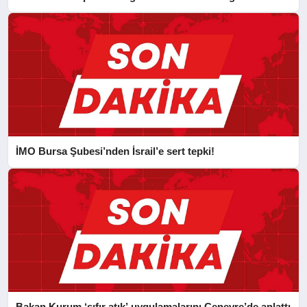
İMO Bursa Şubesi’nden İsrail’e sert tepki!
Bakan Kurum ‘sıfır atık’ uygulamalarını Cenevre’de anlattı