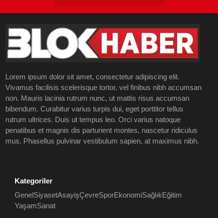
Lorem ipsum dolor sit amet, consectetur adipiscing elit.
Vivamus facilisis scelerisque tortor, vel finibus nibh accumsan
non. Mauris lacinia rutrum nunc, ut mattis risus accumsan
bibendum. Curabitur varius turpis dui, eget porttitor tellus
rutrum ultrices. Duis ut tempus leo. Orci varius natoque
penatibus et magnis dis parturient montes, nascetur ridiculus
mus. Phasellus pulvinar vestibulum sapien, at maximus nibh.
Kategoriler
Genel
Siyaset
Asayiş
Çevre
Spor
Ekonomi
Sağlık
Eğitim
Yaşam
Sanat