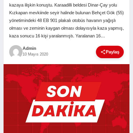
kazaya ilişkin konuştu. Karaadilli beldesi Dinar-Çay yolu
SAĞLIK
Kızkapan mevkiinde seyir halinde bulunan Behçet Gök (55)
yönetimindeki 48 EB 901 plakalı otobüs havanın yağışlı
EĞITIM
olması ve zeminin kaygan olması dolayısıyla kaza yapmış,
kaza sonucu 16 kişi yaralanmıştı. Yaralanan 16…
YAŞAM
Admin
Paylaş
10 Mayıs 2020
SANAT