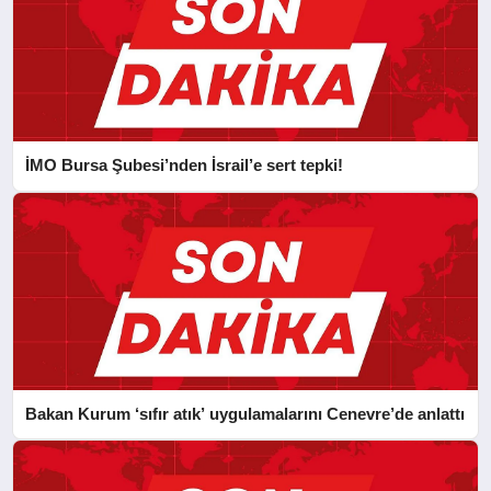
İMO Bursa Şubesi’nden İsrail’e sert tepki!
Bakan Kurum ‘sıfır atık’ uygulamalarını Cenevre’de anlattı