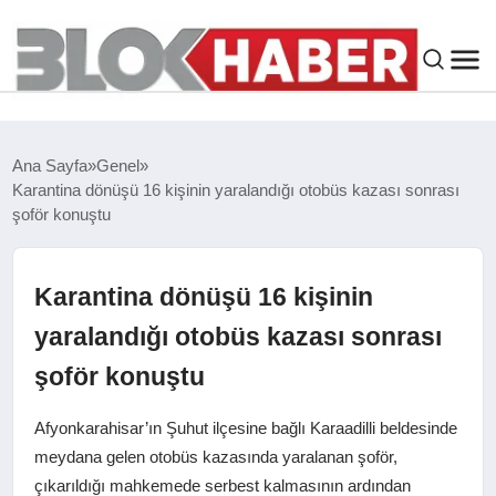
GENEL
Ana Sayfa
Genel
Karantina dönüşü 16 kişinin yaralandığı otobüs kazası sonrası
SIYASET
şoför konuştu
ASAYIŞ
Karantina dönüşü 16 kişinin
ÇEVRE
yaralandığı otobüs kazası sonrası
şoför konuştu
SPOR
Afyonkarahisar’ın Şuhut ilçesine bağlı Karaadilli beldesinde
EKONOMI
meydana gelen otobüs kazasında yaralanan şoför,
çıkarıldığı mahkemede serbest kalmasının ardından