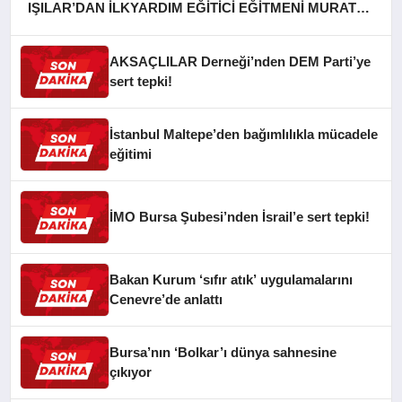
IŞILAR’DAN İLKYARDIM EĞİTİCİ EĞİTMENİ MURAT
CAN FİDAN’A ZİYARET
AKSAÇLILAR Derneği’nden DEM Parti’ye
sert tepki!
İstanbul Maltepe’den bağımlılıkla mücadele
eğitimi
İMO Bursa Şubesi’nden İsrail’e sert tepki!
Bakan Kurum ‘sıfır atık’ uygulamalarını
Cenevre’de anlattı
Bursa’nın ‘Bolkar’ı dünya sahnesine
çıkıyor