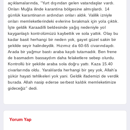
açıklamalarında, “Yurt dışından gelen vatandaşlar vardı.
Onları Muğla ilinde karantina bölgesine almışlardı. 14
günlük karantinanın ardından onları aldık. Valilik izniyle
onları memleketlerindeki evlerine bırakmak için yola çıktık.
İşte geldik Karaadilli beldesinde yağış nedeniyle yol
kayganlaştı kontrolümüzü kaybettik ve sola yattık. Olay bu
kadar basit herhangi bir neden yok, gayet güzel sakin bir
şekilde seyir halindeydik. Hızımız da 60-65 civarındaydı.
Arada bir yağmur bastı araba kaydı tutamadık. Ben frene
de basmadım bassaydım daha felaketlere sebep olurdu.
Kontrollü bir şekilde araba sola doğru yattı. Kaza 15.40
civarlarında oldu. Yaralılarda herhangi bir şey yok, Allah’a
şükür hayati tehlikeleri yok yani. Geldik ifademizi de verdik
burada. Allah nasip ederse serbest kaldık memleketimize
gideceğiz” dedi.
Yorum Yap