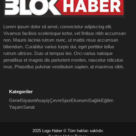
Lorem ipsum dolor sit amet, consectetur adipiscing elit.
Vivamus facilisis scelerisque tortor, vel finibus nibh accumsan
non. Mauris lacinia rutrum nunc, ut mattis risus accumsan
bibendum. Curabitur varius turpis dui, eget porttitor tellus
rutrum ultrices. Duis ut tempus leo. Orci varius natoque
penatibus et magnis dis parturient montes, nascetur ridiculus
mus. Phasellus pulvinar vestibulum sapien, at maximus nibh.
Kategoriler
Genel
Siyaset
Asayiş
Çevre
Spor
Ekonomi
Sağlık
Eğitim
Yaşam
Sanat
2025 Logo Haber © Tüm hakları saklıdır.