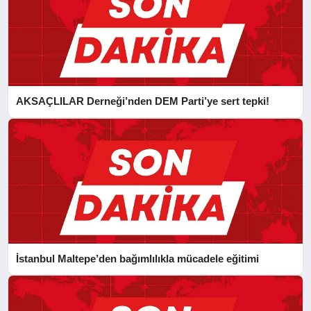
AKSAÇLILAR Derneği’nden DEM Parti’ye sert tepki!
İstanbul Maltepe’den bağımlılıkla mücadele eğitimi