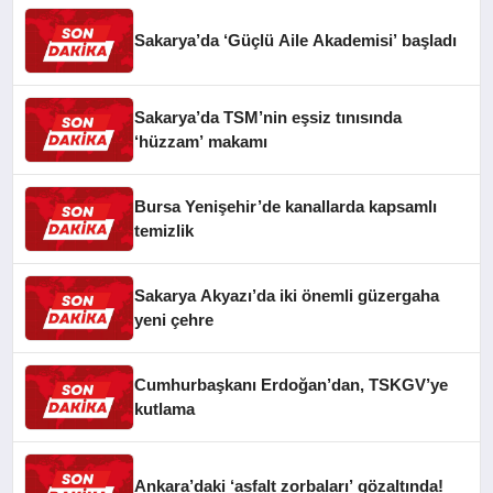
Sakarya’da ‘Güçlü Aile Akademisi’ başladı
Sakarya’da TSM’nin eşsiz tınısında
‘hüzzam’ makamı
Bursa Yenişehir’de kanallarda kapsamlı
temizlik
Sakarya Akyazı’da iki önemli güzergaha
yeni çehre
Cumhurbaşkanı Erdoğan’dan, TSKGV’ye
kutlama
Ankara’daki ‘asfalt zorbaları’ gözaltında!