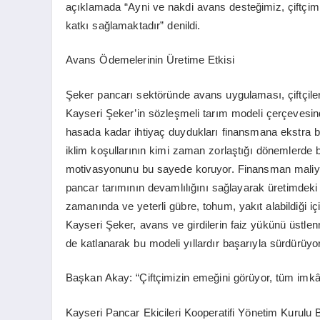
açıklamada “Ayni ve nakdi avans desteğimiz, çiftçimizi
katkı sağlamaktadır” denildi.
Avans Ödemelerinin Üretime Etkisi
Şeker pancarı sektöründe avans uygulaması, çiftçile
Kayseri Şeker’in sözleşmeli tarım modeli çerçevesind
hasada kadar ihtiyaç duydukları finansmana ekstra bir
iklim koşullarının kimi zaman zorlaştığı dönemlerde
motivasyonunu bu sayede koruyor. Finansman maliyetin
pancar tarımının devamlılığını sağlayarak üretimdeki i
zamanında ve yeterli gübre, tohum, yakıt alabildiği iç
Kayseri Şeker, avans ve girdilerin faiz yükünü üstle
de katlanarak bu modeli yıllardır başarıyla sürdürüyor
Başkan Akay: “Çiftçimizin emeğini görüyor, tüm imkâ
Kayseri Pancar Ekicileri Kooperatifi Yönetim Kurulu