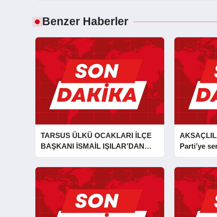
Benzer Haberler
TARSUS ÜLKÜ OCAKLARI İLÇE
AKSAÇLIL
BAŞKANI İSMAİL IŞILAR’DAN
Parti’ye ser
İLKYARDIM EĞİTİCİ EĞİTMENİ
MURAT CAN FİDAN’A ZİYARET