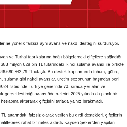
lerine yönelik faizsiz ayni avans ve nakdi desteğini sürdürüyor.
 ve Turhal fabrikalarına bağlı bölgelerdeki çiftçilere sağladığı
n 383 milyon 628 bin TL tutarındaki ikinci sulama avansı ile birlikte
.646.680.942,79 TL)ulaştı. Bu destek kapsamında tohum, gübre,
ram, sulama gibi nakdi avanslar, üretim sezonunun başından beri
2024 listesinde Türkiye genelinde 70. sırada yer alan ve
ak gerçekleştirdiği avans ödemelerini 2025 yılında da planlı bir
 hesabına aktararak çiftçisini tarlada yalnız bırakmadı.
 tutarındaki faizsiz olarak verilen bu girdi destekleri, çiftçilerin
fifleterek rahat bir nefes aldırdı. Kayseri Şeker’den yapılan