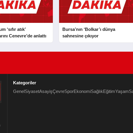
 ‘sıfır atık’
Bursa’nın ‘Bolkar’ı dünya
rını Cenevre’de anlattı
sahnesine çıkıyor
Kategoriler
Genel
Siyaset
Asayiş
Çevre
Spor
Ekonomi
Sağlık
Eğitim
Yaşam
S
s