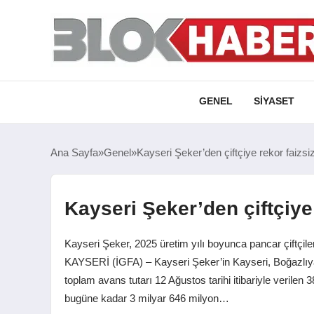
GENEL
SIYASET
Ana Sayfa
Genel
Kayseri Şeker’den çiftçiye rekor faizsi
Kayseri Şeker’den çiftçiye
Kayseri Şeker, 2025 üretim yılı boyunca pancar çiftçile
KAYSERİ (İGFA) – Kayseri Şeker’in Kayseri, Boğazlıyan v
toplam avans tutarı 12 Ağustos tarihi itibariyle verilen 3
bugüne kadar 3 milyar 646 milyon…