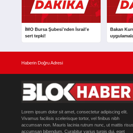
İMO Bursa Şubesi’nden İsrail’e
Bakan Kurum
sert tepki!
uygulamala
Haberin Doğru Adresi
Lorem ipsum dolor sit amet, consectetur adipiscing elit.
Vivamus facilisis scelerisque tortor, vel finibus nibh
accumsan non. Mauris lacinia rutrum nunc, ut mattis risu
accumsan bibendum. Curabitur varius turpis dui, eget