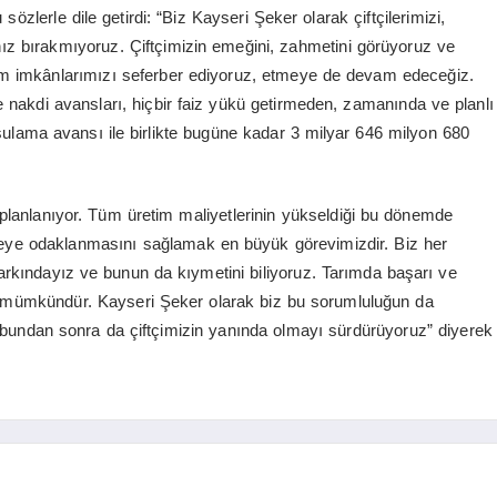
sözlerle dile getirdi: “Biz Kayseri Şeker olarak çiftçilerimizi,
z bırakmıyoruz. Çiftçimizin emeğini, zahmetini görüyoruz ve
m imkânlarımızı seferber ediyoruz, etmeye de devam edeceğiz.
ve nakdi avansları, hiçbir faiz yükü getirmeden, zamanında ve planlı
 sulama avansı ile birlikte bugüne kadar 3 milyar 646 milyon 680
planlanıyor. Tüm üretim maliyetlerinin yükseldiği bu dönemde
tmeye odaklanmasını sağlamak en büyük görevimizdir. Biz her
farkındayız ve bunun da kıymetini biliyoruz. Tarımda başarı ve
ile mümkündür. Kayseri Şeker olarak biz bu sorumluluğun da
i bundan sonra da çiftçimizin yanında olmayı sürdürüyoruz” diyerek