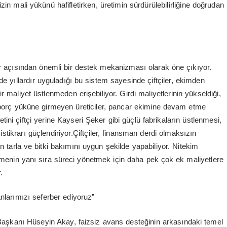
n mali yükünü hafifletirken, üretimin sürdürülebilirliğine doğrudan
r açısından önemli bir destek mekanizması olarak öne çıkıyor.
e yıllardır uyguladığı bu sistem sayesinde çiftçiler, ekimden
 maliyet üstlenmeden erişebiliyor. Girdi maliyetlerinin yükseldiği,
 borç yüküne girmeyen üreticiler, pancar ekimine devam etme
i çiftçi yerine Kayseri Şeker gibi güçlü fabrikaların üstlenmesi,
stikrarı güçlendiriyor.Çiftçiler, finansman derdi olmaksızın
in tarla ve bitki bakımını uygun şekilde yapabiliyor. Nitekim
nmenin yanı sıra süreci yönetmek için daha pek çok ek maliyetlere
.
nlarımızı seferber ediyoruz”
 Başkanı Hüseyin Akay, faizsiz avans desteğinin arkasındaki temel