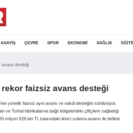
ASAYIŞ
ÇEVRE
SPOR
EKONOMI
SAĞLIK
EĞIT
z avans desteği
 rekor faizsiz avans desteği
rine yönelik faizsiz ayni avans ve nakdi desteğini sürdürüyor.
e Turhal fabrikalarına bağlı bölgelerdeki çiftçilere sağladığı
83 milyon 628 bin TL tutarındaki ikinci sulama avansı ile birlikte