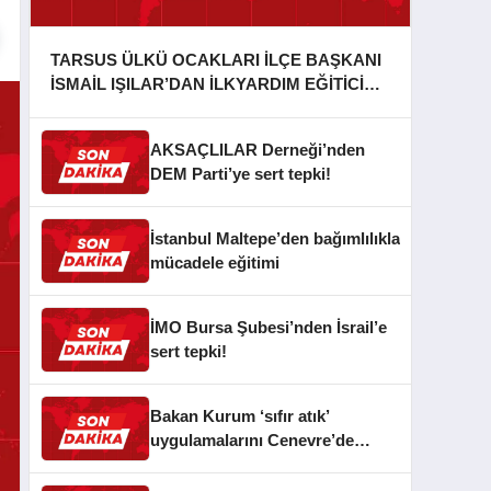
TARSUS ÜLKÜ OCAKLARI İLÇE BAŞKANI
İSMAİL IŞILAR’DAN İLKYARDIM EĞİTİCİ
EĞİTMENİ MURAT CAN FİDAN’A ZİYARET
AKSAÇLILAR Derneği’nden
DEM Parti’ye sert tepki!
İstanbul Maltepe’den bağımlılıkla
mücadele eğitimi
İMO Bursa Şubesi’nden İsrail’e
sert tepki!
Bakan Kurum ‘sıfır atık’
uygulamalarını Cenevre’de
anlattı