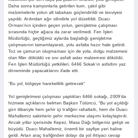
Daha sonra kamyonlarla getirilen kum, çakıl gibi
malzemelerle yolun alt tabakası güçlendirildi ve tesviyesi
yapıldı. Ardından ağır silindirle yol düzeltildi. Duacı
Ormanı’nın içinden geçen yolun, genişletme çalışması
sırasında hiçbir ağaca da zarar verilmedi. Fen İşleri
Müdürlüğü, geçtiğimiz aylarda başlattığı genişletme
çalışmasının tamamlayarak, yolu asfalta hazır hale getirdi.
Toz ve çamurun oluşmaması için de yola, dolgu malzemesi
olan filler döküldü ve sıvı asfalt astar malzemesi döküldü.
Fen İşleri Müdürlüğü yetkilileri, 6466 Sokak’ın asfaltını yaz
döneminde yapacaklarını ifade etti.
“Bu yol, bölgeye hareketlilik getirecek”
Yol genişletmesi çalışması yaptıkları 6466 sokağı, 2009’da
hizmete açtıklarını belirten Başkan Tütüncü, “Bu yol açıldığı
gün itibariyle hem şehir içi trafiğini rahatlattı, hem de Duacı
Mahallemiz sakinlerin şehir merkezine ulaşımı kolaylaştırdı.
Ancak yıllar içerisinde Kepez, Masa Dağı bölgemiz gelişti ve
büyüdü. Duacı Mahallemiz, önemli bir sayfiye yeri haline
geldi. Artan araç trafiğinden dolayı da yol ihtiyacı cevap