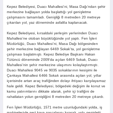
Kepez Belediyesi, Duacı Mahallesi’ni, Masa Dağı’ndan şehir
merkezine bağlayan yolda başlattığı yol genişletme
çalışmasını tamamladı. Genişliği 8 metreden 20 metreye
çıkarılan yol, yaz döneminde asfaltla kaplanacak.
Kepez Belediyesi, kırsaldaki yerleşim yerlerinden Duacı
Mahallesi’ne otoban büyüklüğünde yol yaptı. Fen İşleri
Müdürlüğü, Duacı Mahallesi’ni, Masa Dağı bölgesinden
şehir merkezine bağlayan 6469 Sokak’ta, yol genişletme
çalışması başlatmıştı. Kepez Belediye Başkanı Hakan
Tütüncü döneminde 2009’da açılan 6469 Sokak, Duacı
Mahallesi’nin şehir merkezine ulaşımını kolaylaştırmıştı.
Duacı Mahallesi 9045 ve 9035 sokaklarının kesişimi ile
Çankaya Mahallesi 6466 Sokak arasında açılan yol, yıllar
içerisinde artan araç trafiğinden dolayı ihtiyacı karşılayamaz
hale geldi. Kepez Belediyesi, bölgedeki değişim ile konut ve
kamu yatırımlarını dikkate alarak, şehir içi trafiğini de
rahatlatan yolun genişliğini 8 metreden 20 metreye çıkardı.
Fen İşleri Müdürlüğü, 1571 metre uzunluğundaki yolda, iş
makineleriyle sert kaya parçalarını kırarak, yolu genişletti.