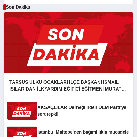
Son Dakika
TARSUS ÜLKÜ OCAKLARI İLÇE BAŞKANI İSMAİL
IŞILAR’DAN İLKYARDIM EĞİTİCİ EĞİTMENİ MURAT
CAN FİDAN’A ZİYARET
AKSAÇLILAR Derneği’nden DEM Parti’ye
sert tepki!
İstanbul Maltepe’den bağımlılıkla mücadele