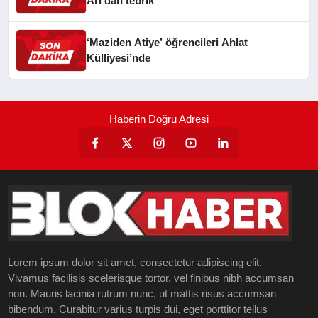
Arı’dan tebrik
‘Maziden Atiye’ öğrencileri Ahlat
Külliyesi’nde
Haberin Doğru Adresi
Lorem ipsum dolor sit amet, consectetur adipiscing elit.
Vivamus facilisis scelerisque tortor, vel finibus nibh accumsan
non. Mauris lacinia rutrum nunc, ut mattis risus accumsan
bibendum. Curabitur varius turpis dui, eget porttitor tellus