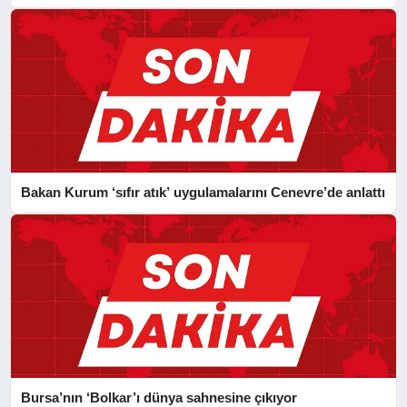
Bakan Kurum ‘sıfır atık’ uygulamalarını Cenevre’de anlattı
Bursa’nın ‘Bolkar’ı dünya sahnesine çıkıyor