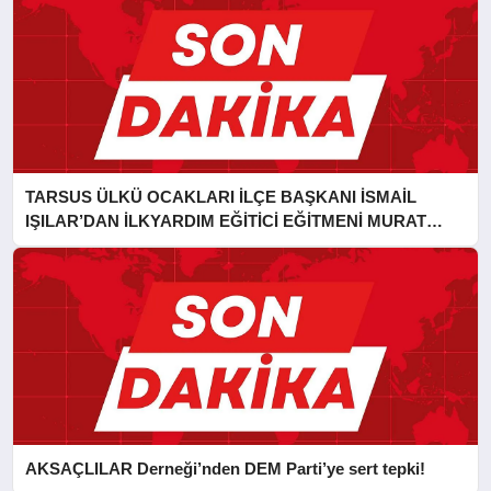
TARSUS ÜLKÜ OCAKLARI İLÇE BAŞKANI İSMAİL
IŞILAR’DAN İLKYARDIM EĞİTİCİ EĞİTMENİ MURAT
CAN FİDAN’A ZİYARET
AKSAÇLILAR Derneği’nden DEM Parti’ye sert tepki!