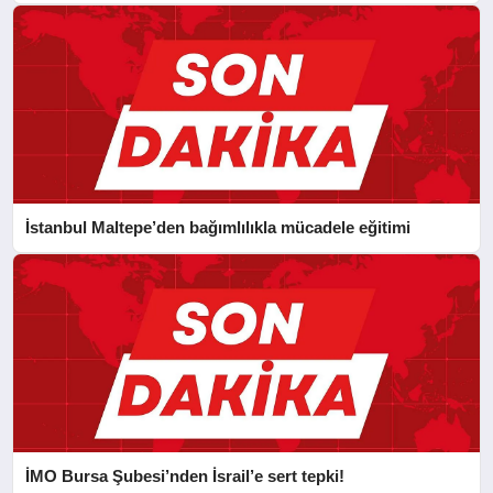
İstanbul Maltepe’den bağımlılıkla mücadele eğitimi
İMO Bursa Şubesi’nden İsrail’e sert tepki!