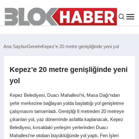
GENEL
Ana Sayfa
Genel
Kepez’e 20 metre genişliğinde yeni yol
SIYASET
Kepez’e 20 metre genişliğinde yeni
ASAYIŞ
yol
ÇEVRE
Kepez Belediyesi, Duacı Mahallesi’ni, Masa Dağı’ndan
şehir merkezine bağlayan yolda başlattığı yol genişletme
SPOR
çalışmasını tamamladı. Genişliği 8 metreden 20 metreye
çıkarılan yol, yaz döneminde asfaltla kaplanacak. Kepez
EKONOMI
Belediyesi, kırsaldaki yerleşim yerlerinden Duacı
Mahallesi’ne otoban büyüklüğünde yol yaptı. Fen İşleri