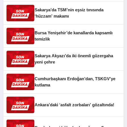
Sakarya’da TSM’nin eşsiz tınısında
‘hüzzam’ makamı
Bursa Yenişehir’de kanallarda kapsamlı
temizlik
Sakarya Akyazı’da iki önemli güzergaha
yeni çehre
Cumhurbaşkanı Erdoğan’dan, TSKGV’ye
kutlama
Ankara’daki ‘asfalt zorbaları’ gözaltında!