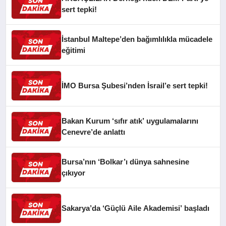
sert tepki!
İstanbul Maltepe’den bağımlılıkla mücadele
eğitimi
İMO Bursa Şubesi’nden İsrail’e sert tepki!
Bakan Kurum ‘sıfır atık’ uygulamalarını
Cenevre’de anlattı
Bursa’nın ‘Bolkar’ı dünya sahnesine
çıkıyor
Sakarya’da ‘Güçlü Aile Akademisi’ başladı