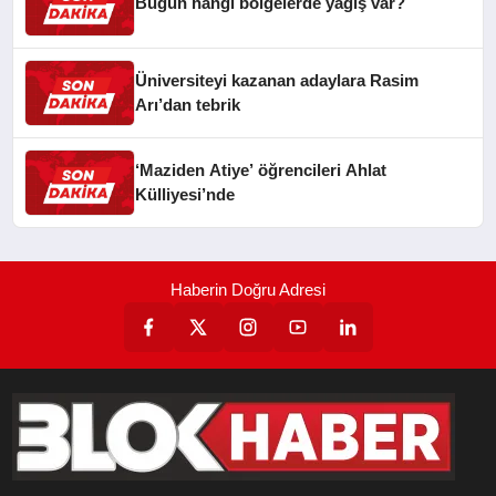
Bugün hangi bölgelerde yağış var?
Üniversiteyi kazanan adaylara Rasim
Arı’dan tebrik
‘Maziden Atiye’ öğrencileri Ahlat
Külliyesi’nde
Haberin Doğru Adresi