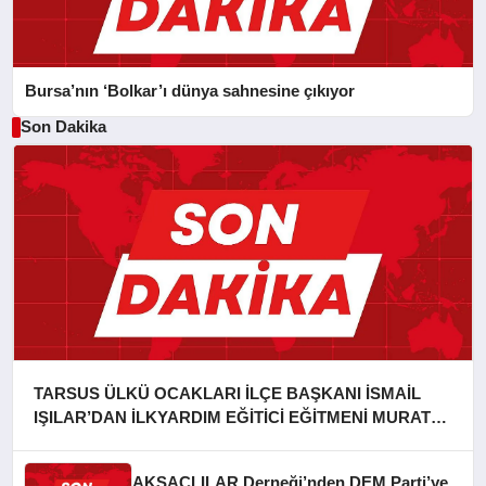
Bursa’nın ‘Bolkar’ı dünya sahnesine çıkıyor
Son Dakika
TARSUS ÜLKÜ OCAKLARI İLÇE BAŞKANI İSMAİL
IŞILAR’DAN İLKYARDIM EĞİTİCİ EĞİTMENİ MURAT
CAN FİDAN’A ZİYARET
AKSAÇLILAR Derneği’nden DEM Parti’ye