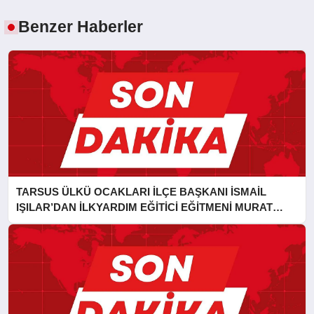
Benzer Haberler
TARSUS ÜLKÜ OCAKLARI İLÇE BAŞKANI İSMAİL
IŞILAR’DAN İLKYARDIM EĞİTİCİ EĞİTMENİ MURAT
CAN FİDAN’A ZİYARET