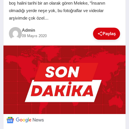
boş halini tarihi bir an olarak gören Meleke, “İnsanın
SAĞLIK
olmadığı yerde neşe yok, bu fotoğraflar ve videolar
arşivimde çok özel…
EĞITIM
Admin
Paylaş
09 Mayıs 2020
YAŞAM
SANAT