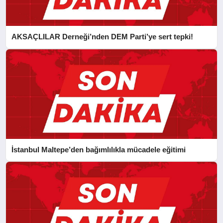
AKSAÇLILAR Derneği’nden DEM Parti’ye sert tepki!
İstanbul Maltepe’den bağımlılıkla mücadele eğitimi