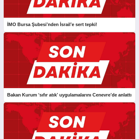
İMO Bursa Şubesi’nden İsrail’e sert tepki!
Bakan Kurum ‘sıfır atık’ uygulamalarını Cenevre’de anlattı