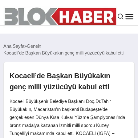
GENEL
Ana Sayfa
Genel
Kocaeli’de Başkan Büyükakın genç milli yüzücüyü kabul etti
SIYASET
ASAYIŞ
Kocaeli’de Başkan Büyükakın
genç milli yüzücüyü kabul etti
ÇEVRE
Kocaeli Büyükşehir Belediye Başkanı Doç.Dr.Tahir
SPOR
Büyükakın, Macaristan’ın başkenti Budapeşte’de
gerçekleşen Dünya Kısa Kulvar Yüzme Şampiyonası’nda
bronz madalya kazanan İzmitli milli sporcu Kuzey
EKONOMI
Tunçelli’yi makamında kabul etti. KOCAELİ (İGFA) –