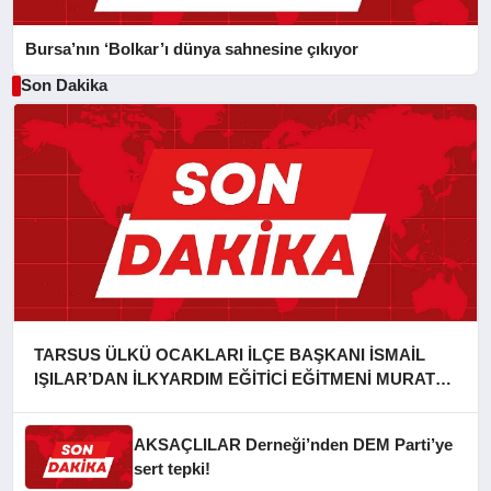
Bursa’nın ‘Bolkar’ı dünya sahnesine çıkıyor
Son Dakika
TARSUS ÜLKÜ OCAKLARI İLÇE BAŞKANI İSMAİL
IŞILAR’DAN İLKYARDIM EĞİTİCİ EĞİTMENİ MURAT
CAN FİDAN’A ZİYARET
AKSAÇLILAR Derneği’nden DEM Parti’ye
sert tepki!