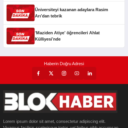
Üniversiteyi kazanan adaylara Rasim
Arı’dan tebrik
‘Maziden Atiye’ öğrencileri Ahlat
Külliyesi’nde
Haberin Doğru Adresi
Lorem ipsum dolor sit amet, consectetur adipiscing elit.
Vivamus facilisis scelerisque tortor, vel finibus nibh accumsan