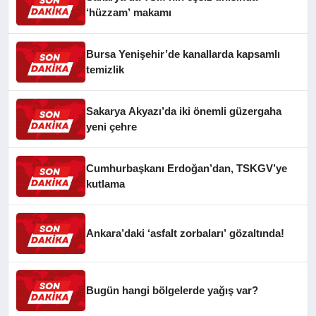
‘hüzzam’ makamı
Bursa Yenişehir’de kanallarda kapsamlı
temizlik
Sakarya Akyazı’da iki önemli güzergaha
yeni çehre
Cumhurbaşkanı Erdoğan’dan, TSKGV’ye
kutlama
Ankara’daki ‘asfalt zorbaları’ gözaltında!
Bugün hangi bölgelerde yağış var?