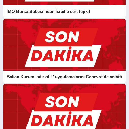
İMO Bursa Şubesi’nden İsrail’e sert tepki!
Bakan Kurum ‘sıfır atık’ uygulamalarını Cenevre’de anlattı