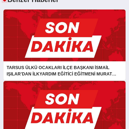
TARSUS ÜLKÜ OCAKLARI İLÇE BAŞKANI İSMAİL
IŞILAR’DAN İLKYARDIM EĞİTİCİ EĞİTMENİ MURAT
CAN FİDAN’A ZİYARET