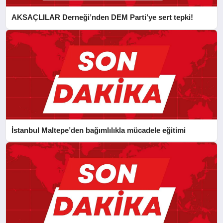
AKSAÇLILAR Derneği’nden DEM Parti’ye sert tepki!
İstanbul Maltepe’den bağımlılıkla mücadele eğitimi