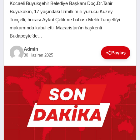
Kocaeli Büyükşehir Belediye Başkanı Doç.Dr.Tahir
SAĞLIK
Büyükakın, 17 yaşındaki İzmitli milli yüzücü Kuzey
Tunçelli, hocası Aykut Çelik ve babası Melih Tunçelli’yi
EĞITIM
makamında kabul etti. Macaristan’ın başkenti
Budapeşte’de…
YAŞAM
Admin
Paylaş
30 Haziran 2025
SANAT