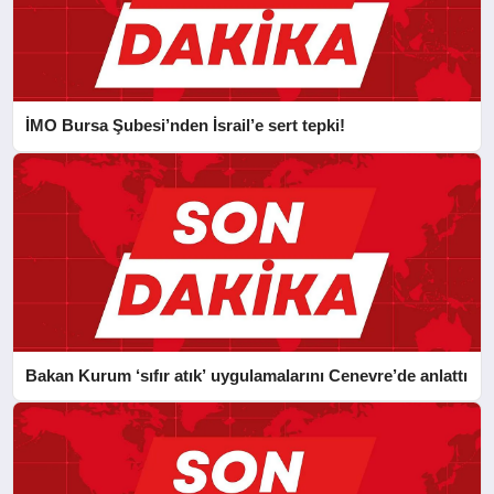
İMO Bursa Şubesi’nden İsrail’e sert tepki!
Bakan Kurum ‘sıfır atık’ uygulamalarını Cenevre’de anlattı