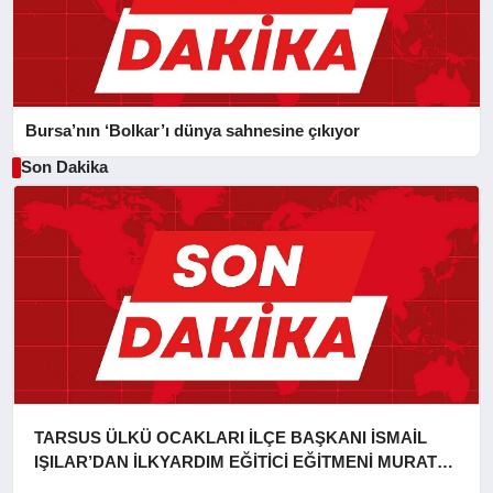
Bursa’nın ‘Bolkar’ı dünya sahnesine çıkıyor
Son Dakika
TARSUS ÜLKÜ OCAKLARI İLÇE BAŞKANI İSMAİL
IŞILAR’DAN İLKYARDIM EĞİTİCİ EĞİTMENİ MURAT
CAN FİDAN’A ZİYARET