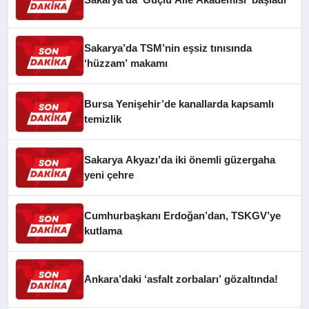
Sakarya’da TSM’nin eşsiz tınısında
‘hüzzam’ makamı
Bursa Yenişehir’de kanallarda kapsamlı
temizlik
Sakarya Akyazı’da iki önemli güzergaha
yeni çehre
Cumhurbaşkanı Erdoğan’dan, TSKGV’ye
kutlama
Ankara’daki ‘asfalt zorbaları’ gözaltında!