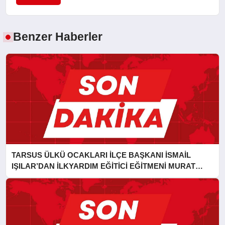
Benzer Haberler
TARSUS ÜLKÜ OCAKLARI İLÇE BAŞKANI İSMAİL
IŞILAR’DAN İLKYARDIM EĞİTİCİ EĞİTMENİ MURAT
CAN FİDAN’A ZİYARET