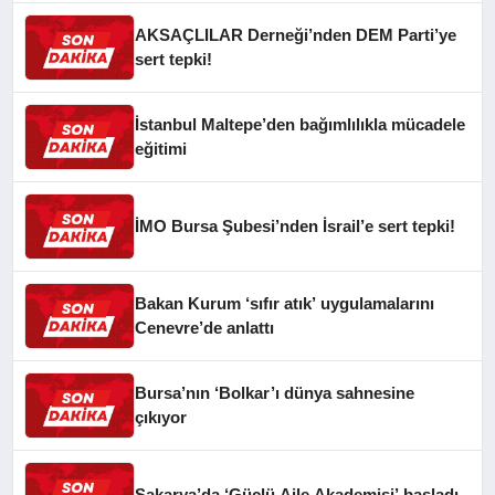
AKSAÇLILAR Derneği’nden DEM Parti’ye
sert tepki!
İstanbul Maltepe’den bağımlılıkla mücadele
eğitimi
İMO Bursa Şubesi’nden İsrail’e sert tepki!
Bakan Kurum ‘sıfır atık’ uygulamalarını
Cenevre’de anlattı
Bursa’nın ‘Bolkar’ı dünya sahnesine
çıkıyor
Sakarya’da ‘Güçlü Aile Akademisi’ başladı