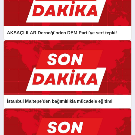
AKSAÇLILAR Derneği’nden DEM Parti’ye sert tepki!
İstanbul Maltepe’den bağımlılıkla mücadele eğitimi