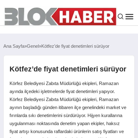
GENEL
Ana Sayfa
Genel
Kötfez’de fiyat denetimleri sürüyor
SIYASET
Kötfez’de fiyat denetimleri sürüyor
ASAYIŞ
Körfez Belediyesi Zabıta Müdürlüğü ekipleri, Ramazan
ÇEVRE
ayında ilçedeki işletmelerde fiyat denetimleri yapıyor.
Körfez Belediyesi Zabıta Müdürlüğü ekipleri, Ramazan
ayının başladığı günden itibaren ilçe genelindeki market ve
SPOR
fırınlarda sıkı denetimlerini sürdürüyor. Hijyen kurallarına
uygulanması noktasında denetim yapan ekipler, haksız
EKONOMI
fiyat artışı konusunda raflardaki ürünlerin satış fiyatları ve