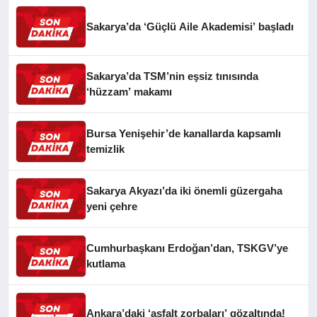
Sakarya’da ‘Güçlü Aile Akademisi’ başladı
Sakarya’da TSM’nin eşsiz tınısında
‘hüzzam’ makamı
Bursa Yenişehir’de kanallarda kapsamlı
temizlik
Sakarya Akyazı’da iki önemli güzergaha
yeni çehre
Cumhurbaşkanı Erdoğan’dan, TSKGV’ye
kutlama
Ankara’daki ‘asfalt zorbaları’ gözaltında!