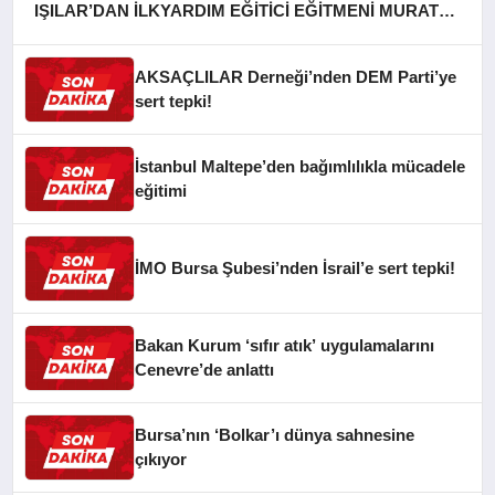
IŞILAR’DAN İLKYARDIM EĞİTİCİ EĞİTMENİ MURAT
CAN FİDAN’A ZİYARET
AKSAÇLILAR Derneği’nden DEM Parti’ye
sert tepki!
İstanbul Maltepe’den bağımlılıkla mücadele
eğitimi
İMO Bursa Şubesi’nden İsrail’e sert tepki!
Bakan Kurum ‘sıfır atık’ uygulamalarını
Cenevre’de anlattı
Bursa’nın ‘Bolkar’ı dünya sahnesine
çıkıyor