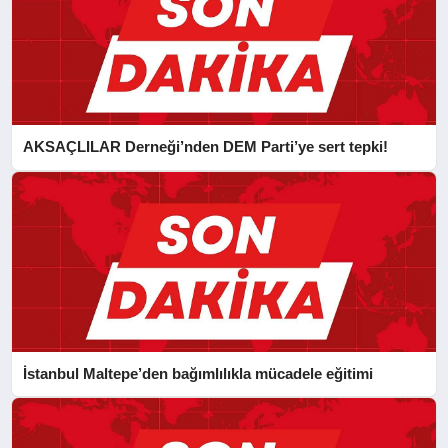
AKSAÇLILAR Derneği’nden DEM Parti’ye sert tepki!
İstanbul Maltepe’den bağımlılıkla mücadele eğitimi