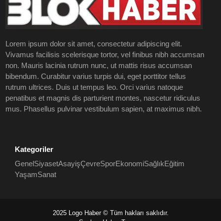
Lorem ipsum dolor sit amet, consectetur adipiscing elit.
Vivamus facilisis scelerisque tortor, vel finibus nibh accumsan
non. Mauris lacinia rutrum nunc, ut mattis risus accumsan
bibendum. Curabitur varius turpis dui, eget porttitor tellus
rutrum ultrices. Duis ut tempus leo. Orci varius natoque
penatibus et magnis dis parturient montes, nascetur ridiculus
mus. Phasellus pulvinar vestibulum sapien, at maximus nibh.
Kategoriler
Genel
Siyaset
Asayiş
Çevre
Spor
Ekonomi
Sağlık
Eğitim
Yaşam
Sanat
2025 Logo Haber © Tüm hakları saklıdır.