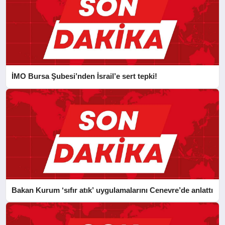
İMO Bursa Şubesi’nden İsrail’e sert tepki!
Bakan Kurum ‘sıfır atık’ uygulamalarını Cenevre’de anlattı