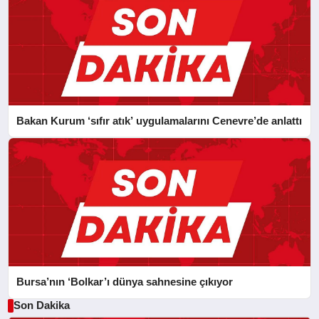
Bakan Kurum ‘sıfır atık’ uygulamalarını Cenevre’de anlattı
Bursa’nın ‘Bolkar’ı dünya sahnesine çıkıyor
Son Dakika