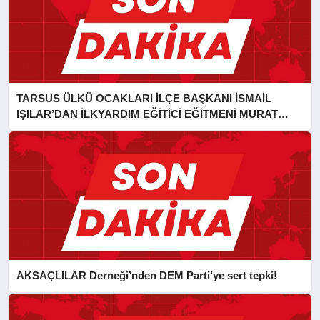
TARSUS ÜLKÜ OCAKLARI İLÇE BAŞKANI İSMAİL
IŞILAR’DAN İLKYARDIM EĞİTİCİ EĞİTMENİ MURAT
CAN FİDAN’A ZİYARET
AKSAÇLILAR Derneği’nden DEM Parti’ye sert tepki!