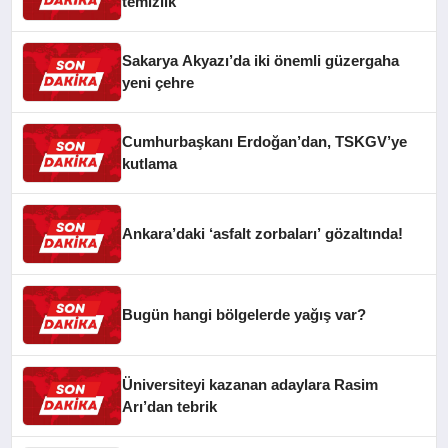
temizlik
Sakarya Akyazı’da iki önemli güzergaha
yeni çehre
Cumhurbaşkanı Erdoğan’dan, TSKGV’ye
kutlama
Ankara’daki ‘asfalt zorbaları’ gözaltında!
Bugün hangi bölgelerde yağış var?
Üniversiteyi kazanan adaylara Rasim
Arı’dan tebrik