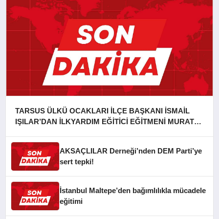
TARSUS ÜLKÜ OCAKLARI İLÇE BAŞKANI İSMAİL
IŞILAR’DAN İLKYARDIM EĞİTİCİ EĞİTMENİ MURAT
CAN FİDAN’A ZİYARET
AKSAÇLILAR Derneği’nden DEM Parti’ye
sert tepki!
İstanbul Maltepe’den bağımlılıkla mücadele
eğitimi