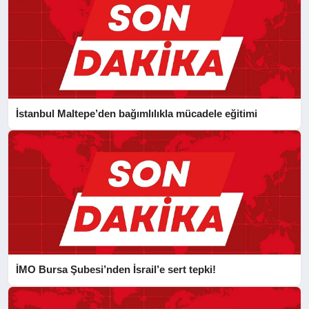
İstanbul Maltepe’den bağımlılıkla mücadele eğitimi
İMO Bursa Şubesi’nden İsrail’e sert tepki!