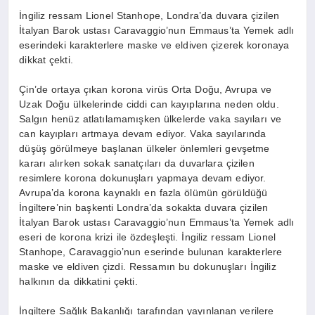
İngiliz ressam Lionel Stanhope, Londra’da duvara çizilen
İtalyan Barok ustası Caravaggio’nun Emmaus’ta Yemek adlı
eserindeki karakterlere maske ve eldiven çizerek koronaya
dikkat çekti.
Çin’de ortaya çıkan korona virüs Orta Doğu, Avrupa ve
Uzak Doğu ülkelerinde ciddi can kayıplarına neden oldu.
Salgın henüz atlatılamamışken ülkelerde vaka sayıları ve
can kayıpları artmaya devam ediyor. Vaka sayılarında
düşüş görülmeye başlanan ülkeler önlemleri gevşetme
kararı alırken sokak sanatçıları da duvarlara çizilen
resimlere korona dokunuşları yapmaya devam ediyor.
Avrupa’da korona kaynaklı en fazla ölümün görüldüğü
İngiltere’nin başkenti Londra’da sokakta duvara çizilen
İtalyan Barok ustası Caravaggio’nun Emmaus’ta Yemek adlı
eseri de korona krizi ile özdeşleşti. İngiliz ressam Lionel
Stanhope, Caravaggio’nun eserinde bulunan karakterlere
maske ve eldiven çizdi. Ressamın bu dokunuşları İngiliz
halkının da dikkatini çekti.
İngiltere Sağlık Bakanlığı tarafından yayınlanan verilere