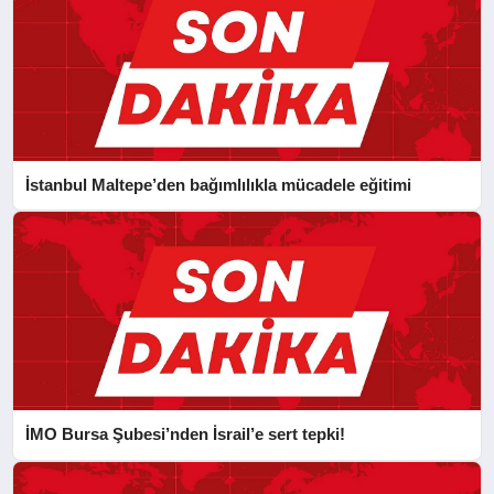
İstanbul Maltepe’den bağımlılıkla mücadele eğitimi
İMO Bursa Şubesi’nden İsrail’e sert tepki!