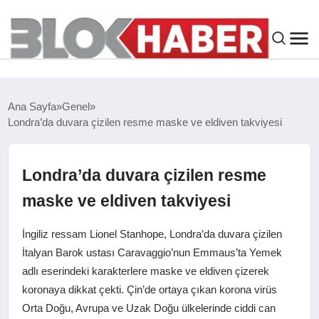
GENEL
Ana Sayfa
Genel
Londra’da duvara çizilen resme maske ve eldiven takviyesi
SIYASET
ASAYIŞ
Londra’da duvara çizilen resme
maske ve eldiven takviyesi
ÇEVRE
İngiliz ressam Lionel Stanhope, Londra’da duvara çizilen
SPOR
İtalyan Barok ustası Caravaggio’nun Emmaus’ta Yemek
adlı eserindeki karakterlere maske ve eldiven çizerek
koronaya dikkat çekti. Çin’de ortaya çıkan korona virüs
EKONOMI
Orta Doğu, Avrupa ve Uzak Doğu ülkelerinde ciddi can