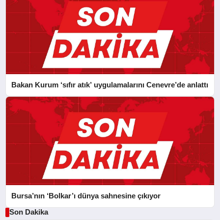
Bakan Kurum ‘sıfır atık’ uygulamalarını Cenevre’de anlattı
Bursa’nın ‘Bolkar’ı dünya sahnesine çıkıyor
Son Dakika