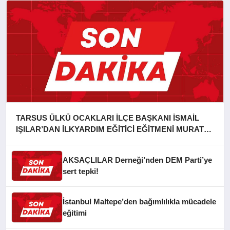
TARSUS ÜLKÜ OCAKLARI İLÇE BAŞKANI İSMAİL
IŞILAR’DAN İLKYARDIM EĞİTİCİ EĞİTMENİ MURAT
CAN FİDAN’A ZİYARET
AKSAÇLILAR Derneği’nden DEM Parti’ye
sert tepki!
İstanbul Maltepe’den bağımlılıkla mücadele
eğitimi