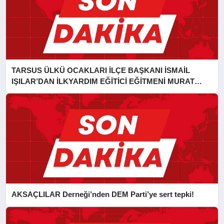
TARSUS ÜLKÜ OCAKLARI İLÇE BAŞKANI İSMAİL
IŞILAR’DAN İLKYARDIM EĞİTİCİ EĞİTMENİ MURAT
CAN FİDAN’A ZİYARET
AKSAÇLILAR Derneği’nden DEM Parti’ye sert tepki!