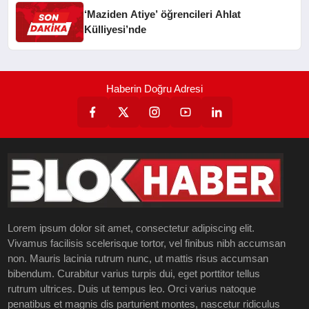
‘Maziden Atiye’ öğrencileri Ahlat
Külliyesi’nde
Haberin Doğru Adresi
Lorem ipsum dolor sit amet, consectetur adipiscing elit.
Vivamus facilisis scelerisque tortor, vel finibus nibh accumsan
non. Mauris lacinia rutrum nunc, ut mattis risus accumsan
bibendum. Curabitur varius turpis dui, eget porttitor tellus
rutrum ultrices. Duis ut tempus leo. Orci varius natoque
penatibus et magnis dis parturient montes, nascetur ridiculus