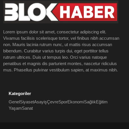
Lorem ipsum dolor sit amet, consectetur adipiscing elit.
Vivamus facilisis scelerisque tortor, vel finibus nibh accumsan
non. Mauris lacinia rutrum nunc, ut mattis risus accumsan
bibendum. Curabitur varius turpis dui, eget porttitor tellus
rutrum ultrices. Duis ut tempus leo. Orci varius natoque
penatibus et magnis dis parturient montes, nascetur ridiculus
mus. Phasellus pulvinar vestibulum sapien, at maximus nibh.
Kategoriler
Genel
Siyaset
Asayiş
Çevre
Spor
Ekonomi
Sağlık
Eğitim
Yaşam
Sanat