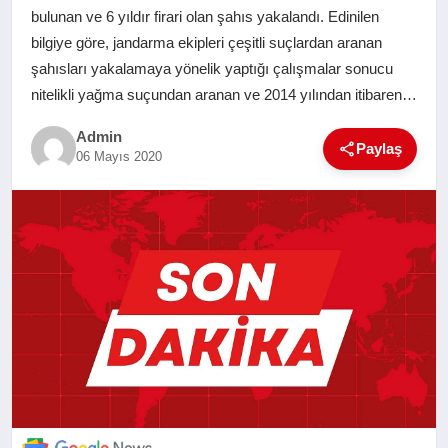
bulunan ve 6 yıldır firari olan şahıs yakalandı. Edinilen
SAĞLIK
bilgiye göre, jandarma ekipleri çeşitli suçlardan aranan
şahısları yakalamaya yönelik yaptığı çalışmalar sonucu
EĞITIM
nitelikli yağma suçundan aranan ve 2014 yılından itibaren…
Admin
YAŞAM
Paylaş
06 Mayıs 2020
SANAT