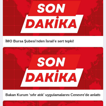
İMO Bursa Şubesi’nden İsrail’e sert tepki!
Bakan Kurum ‘sıfır atık’ uygulamalarını Cenevre’de anlattı