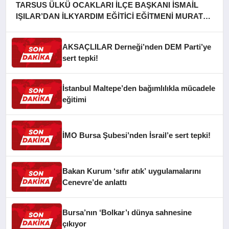
TARSUS ÜLKÜ OCAKLARI İLÇE BAŞKANI İSMAİL
IŞILAR’DAN İLKYARDIM EĞİTİCİ EĞİTMENİ MURAT
CAN FİDAN’A ZİYARET
AKSAÇLILAR Derneği’nden DEM Parti’ye
sert tepki!
İstanbul Maltepe’den bağımlılıkla mücadele
eğitimi
İMO Bursa Şubesi’nden İsrail’e sert tepki!
Bakan Kurum ‘sıfır atık’ uygulamalarını
Cenevre’de anlattı
Bursa’nın ‘Bolkar’ı dünya sahnesine
çıkıyor