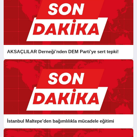
AKSAÇLILAR Derneği’nden DEM Parti’ye sert tepki!
İstanbul Maltepe’den bağımlılıkla mücadele eğitimi