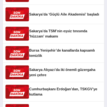
Sakarya’da ‘Güçlü Aile Akademisi’ başladı
Sakarya’da TSM’nin eşsiz tınısında
‘hüzzam’ makamı
Bursa Yenişehir’de kanallarda kapsamlı
temizlik
Sakarya Akyazı’da iki önemli güzergaha
yeni çehre
Cumhurbaşkanı Erdoğan’dan, TSKGV’ye
kutlama