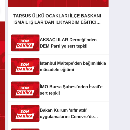
TARSUS ÜLKÜ OCAKLARI İLÇE BAŞKANI
İSMAİL IŞILAR’DAN İLKYARDIM EĞİTİCİ
EĞİTMENİ MURAT CAN FİDAN’A ZİYARET
AKSAÇLILAR Derneği’nden
DEM Parti’ye sert tepki!
İstanbul Maltepe’den bağımlılıkla
mücadele eğitimi
İMO Bursa Şubesi’nden İsrail’e
sert tepki!
Bakan Kurum ‘sıfır atık’
uygulamalarını Cenevre’de
anlattı