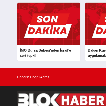
MURAT CAN FİDAN’A ZİYARET
İMO Bursa Şubesi’nden İsrail’e
Bakan Kurum
sert tepki!
uygulamala
Haberin Doğru Adresi