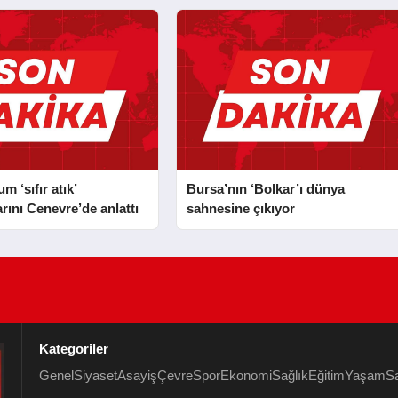
 ‘sıfır atık’
Bursa’nın ‘Bolkar’ı dünya
rını Cenevre’de anlattı
sahnesine çıkıyor
Kategoriler
Genel
Siyaset
Asayiş
Çevre
Spor
Ekonomi
Sağlık
Eğitim
Yaşam
S