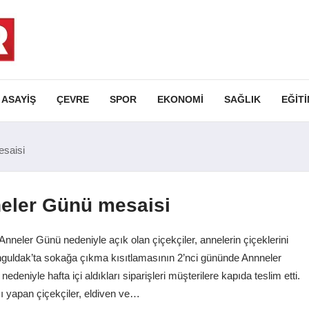
ASAYIŞ
ÇEVRE
SPOR
EKONOMI
SAĞLIK
EĞIT
esaisi
neler Günü mesaisi
neler Günü nedeniyle açık olan çiçekçiler, annelerin çiçeklerini
Zonguldak’ta sokağa çıkma kısıtlamasının 2’nci gününde Annneler
deniyle hafta içi aldıkları siparişleri müşterilere kapıda teslim etti.
ı yapan çiçekçiler, eldiven ve…