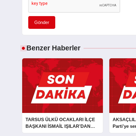
Gönder
Benzer Haberler
TARSUS ÜLKÜ OCAKLARI İLÇE
AKSAÇLIL
BAŞKANI İSMAİL IŞILAR’DAN
Parti’ye ser
İLKYARDIM EĞİTİCİ EĞİTMENİ