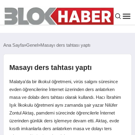
GENEL
Ana Sayfa
Genel
Masayı ders tahtası yaptı
SIYASET
Masayı ders tahtası yaptı
ASAYIŞ
Malatya’da bir ilkokul öğretmeni, virüs salgını süresince
ÇEVRE
evden öğrencilerine İnternet üzerinden ders anlatırken
masa ve dolabı ders tahtası olarak kullandı. Hacı İbrahim
Işık İlkokulu öğretmeni aynı zamanda şair yazar Nilüfer
SPOR
Zontul Aktaş, pamdemi sürecinde öğrencilerle İnternet
üzerinden günlük ders işlemeye devam etti. Aktaş, evde
EKONOMI
kısıtlı imkanlarla ders anlatırken masa ve dolayı ters