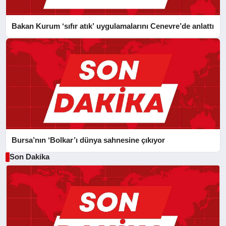
Bakan Kurum ‘sıfır atık’ uygulamalarını Cenevre’de anlattı
Bursa’nın ‘Bolkar’ı dünya sahnesine çıkıyor
Son Dakika