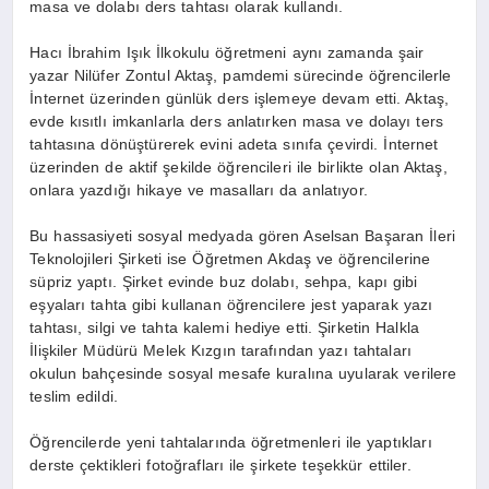
masa ve dolabı ders tahtası olarak kullandı.
Hacı İbrahim Işık İlkokulu öğretmeni aynı zamanda şair
yazar Nilüfer Zontul Aktaş, pamdemi sürecinde öğrencilerle
İnternet üzerinden günlük ders işlemeye devam etti. Aktaş,
evde kısıtlı imkanlarla ders anlatırken masa ve dolayı ters
tahtasına dönüştürerek evini adeta sınıfa çevirdi. İnternet
üzerinden de aktif şekilde öğrencileri ile birlikte olan Aktaş,
onlara yazdığı hikaye ve masalları da anlatıyor.
Bu hassasiyeti sosyal medyada gören Aselsan Başaran İleri
Teknolojileri Şirketi ise Öğretmen Akdaş ve öğrencilerine
süpriz yaptı. Şirket evinde buz dolabı, sehpa, kapı gibi
eşyaları tahta gibi kullanan öğrencilere jest yaparak yazı
tahtası, silgi ve tahta kalemi hediye etti. Şirketin Halkla
İlişkiler Müdürü Melek Kızgın tarafından yazı tahtaları
okulun bahçesinde sosyal mesafe kuralına uyularak verilere
teslim edildi.
Öğrencilerde yeni tahtalarında öğretmenleri ile yaptıkları
derste çektikleri fotoğrafları ile şirkete teşekkür ettiler.