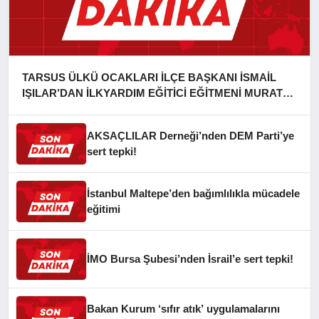
TARSUS ÜLKÜ OCAKLARI İLÇE BAŞKANI İSMAİL
IŞILAR’DAN İLKYARDIM EĞİTİCİ EĞİTMENİ MURAT
CAN FİDAN’A ZİYARET
AKSAÇLILAR Derneği’nden DEM Parti’ye
sert tepki!
İstanbul Maltepe’den bağımlılıkla mücadele
eğitimi
İMO Bursa Şubesi’nden İsrail’e sert tepki!
Bakan Kurum ‘sıfır atık’ uygulamalarını