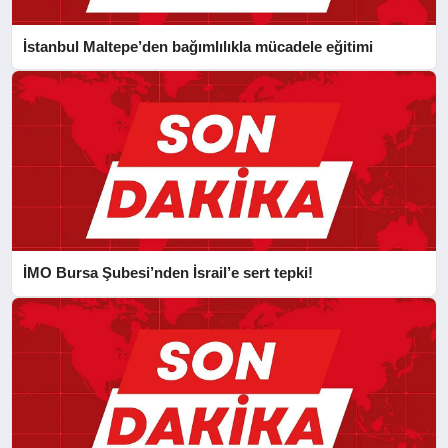
İstanbul Maltepe’den bağımlılıkla mücadele eğitimi
İMO Bursa Şubesi’nden İsrail’e sert tepki!