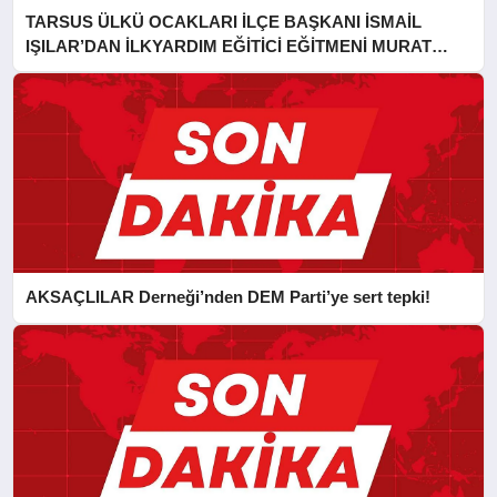
TARSUS ÜLKÜ OCAKLARI İLÇE BAŞKANI İSMAİL
IŞILAR’DAN İLKYARDIM EĞİTİCİ EĞİTMENİ MURAT
CAN FİDAN’A ZİYARET
AKSAÇLILAR Derneği’nden DEM Parti’ye sert tepki!