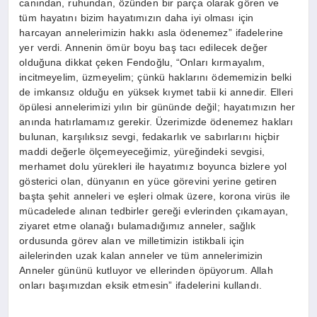
canından, ruhundan, özünden bir parça olarak gören ve
tüm hayatını bizim hayatımızın daha iyi olması için
harcayan annelerimizin hakkı asla ödenemez” ifadelerine
yer verdi. Annenin ömür boyu baş tacı edilecek değer
olduğuna dikkat çeken Fendoğlu, “Onları kırmayalım,
incitmeyelim, üzmeyelim; çünkü haklarını ödememizin belki
de imkansız olduğu en yüksek kıymet tabii ki annedir. Elleri
öpülesi annelerimizi yılın bir gününde değil; hayatımızın her
anında hatırlamamız gerekir. Üzerimizde ödenemez hakları
bulunan, karşılıksız sevgi, fedakarlık ve sabırlarını hiçbir
maddi değerle ölçemeyeceğimiz, yüreğindeki sevgisi,
merhamet dolu yürekleri ile hayatımız boyunca bizlere yol
gösterici olan, dünyanın en yüce görevini yerine getiren
başta şehit anneleri ve eşleri olmak üzere, korona virüs ile
mücadelede alınan tedbirler gereği evlerinden çıkamayan,
ziyaret etme olanağı bulamadığımız anneler, sağlık
ordusunda görev alan ve milletimizin istikbali için
ailelerinden uzak kalan anneler ve tüm annelerimizin
Anneler gününü kutluyor ve ellerinden öpüyorum. Allah
onları başımızdan eksik etmesin” ifadelerini kullandı.