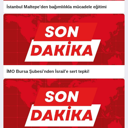
İstanbul Maltepe’den bağımlılıkla mücadele eğitimi
İMO Bursa Şubesi’nden İsrail’e sert tepki!