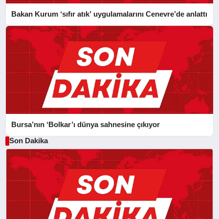
Bakan Kurum ‘sıfır atık’ uygulamalarını Cenevre’de anlattı
Bursa’nın ‘Bolkar’ı dünya sahnesine çıkıyor
Son Dakika