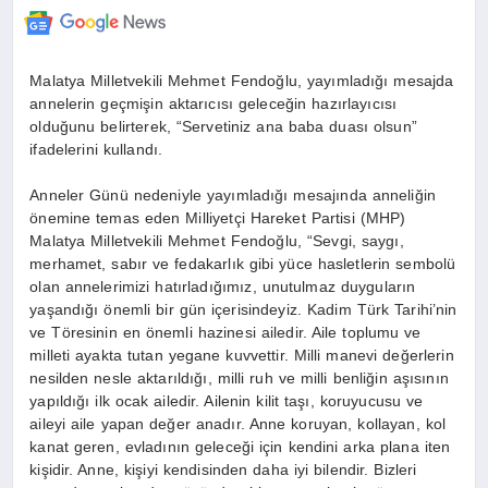
Malatya Milletvekili Mehmet Fendoğlu, yayımladığı mesajda
annelerin geçmişin aktarıcısı geleceğin hazırlayıcısı
olduğunu belirterek, “Servetiniz ana baba duası olsun”
ifadelerini kullandı.
Anneler Günü nedeniyle yayımladığı mesajında anneliğin
önemine temas eden Milliyetçi Hareket Partisi (MHP)
Malatya Milletvekili Mehmet Fendoğlu, “Sevgi, saygı,
merhamet, sabır ve fedakarlık gibi yüce hasletlerin sembolü
olan annelerimizi hatırladığımız, unutulmaz duyguların
yaşandığı önemli bir gün içerisindeyiz. Kadim Türk Tarihi’nin
ve Töresinin en önemli hazinesi ailedir. Aile toplumu ve
milleti ayakta tutan yegane kuvvettir. Milli manevi değerlerin
nesilden nesle aktarıldığı, milli ruh ve milli benliğin aşısının
yapıldığı ilk ocak ailedir. Ailenin kilit taşı, koruyucusu ve
aileyi aile yapan değer anadır. Anne koruyan, kollayan, kol
kanat geren, evladının geleceği için kendini arka plana iten
kişidir. Anne, kişiyi kendisinden daha iyi bilendir. Bizleri