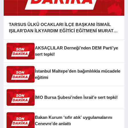
TARSUS ÜLKÜ OCAKLARI İLÇE BAŞKANI İSMAİL
IŞILAR’DAN İLKYARDIM EĞİTİCİ EĞİTMENİ MURAT
CAN FİDAN’A ZİYARET
AKSAÇLILAR Derneği’nden DEM Parti’ye
sert tepki!
İstanbul Maltepe’den bağımlılıkla mücadele
eğitimi
İMO Bursa Şubesi’nden İsrail’e sert tepki!
Bakan Kurum ‘sıfır atık’ uygulamalarını
Cenevre’de anlattı