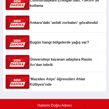
Cumhurbaşkanı Erdoğan’dan, TSKGV’ye
kutlama
Ankara’daki ‘asfalt zorbaları’ gözaltında!
Bugün hangi bölgelerde yağış var?
Üniversiteyi kazanan adaylara Rasim
Arı’dan tebrik
‘Maziden Atiye’ öğrencileri Ahlat
Külliyesi’nde
Haberin Doğru Adresi