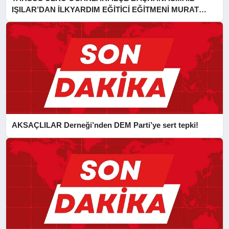
IŞILAR’DAN İLKYARDIM EĞİTİCİ EĞİTMENİ MURAT
CAN FİDAN’A ZİYARET
AKSAÇLILAR Derneği’nden DEM Parti’ye sert tepki!