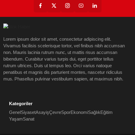
Lorem ipsum dolor sit amet, consectetur adipiscing elit.
Vivamus facilisis scelerisque tortor, vel finibus nibh accumsan
non. Mauris lacinia rutrum nunc, ut mattis risus accumsan
bibendum. Curabitur varius turpis dui, eget porttitor tellus
rutrum ultrices. Duis ut tempus leo. Orci varius natoque
penatibus et magnis dis parturient montes, nascetur ridiculus
mus. Phasellus pulvinar vestibulum sapien, at maximus nibh.
Kategoriler
Genel
Siyaset
Asayiş
Çevre
Spor
Ekonomi
Sağlık
Eğitim
Yaşam
Sanat