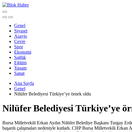
Genel
Siyaset
Asayiş
Çevre
Spor
Ekonomi
Sağlık
Eğitim
Yaşam
Sanat
Ana Sayfa
Genel
Nilüfer Belediyesi Türkiye’ye örnek oldu
Nilüfer Belediyesi Türkiye’ye ö
Bursa Milletvekili Erkan Aydın Nilüfer Belediye Başkanı Turgay Erdem
başarılı çalışmaları nedeniyle kutladı. CHP Bursa Milletvekili Erkan