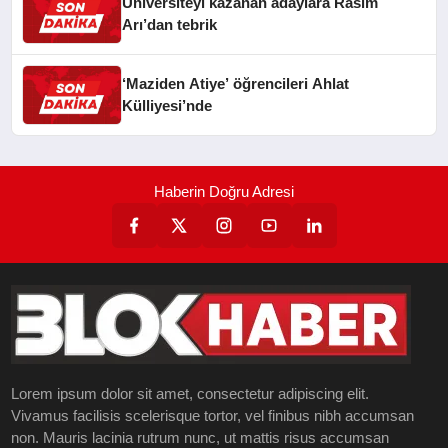
Üniversiteyi kazanan adaylara Rasim
Arı’dan tebrik
‘Maziden Atiye’ öğrencileri Ahlat
Külliyesi’nde
Haberin Doğru Adresi
Lorem ipsum dolor sit amet, consectetur adipiscing elit.
Vivamus facilisis scelerisque tortor, vel finibus nibh accumsan
non. Mauris lacinia rutrum nunc, ut mattis risus accumsan