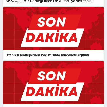
AKSAÇLILAR Derneği’nden DEM Parti’ye sert tepki!
İstanbul Maltepe’den bağımlılıkla mücadele eğitimi