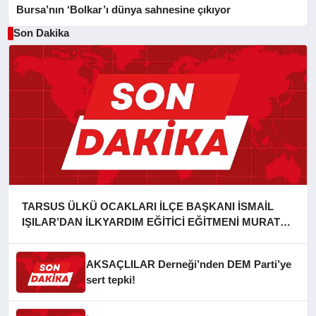
Bursa’nın ‘Bolkar’ı dünya sahnesine çıkıyor
Son Dakika
TARSUS ÜLKÜ OCAKLARI İLÇE BAŞKANI İSMAİL
IŞILAR’DAN İLKYARDIM EĞİTİCİ EĞİTMENİ MURAT
CAN FİDAN’A ZİYARET
AKSAÇLILAR Derneği’nden DEM Parti’ye
sert tepki!