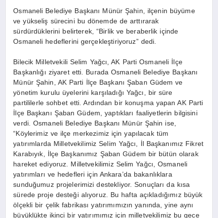
Osmaneli Belediye Başkanı Münür Şahin, ilçenin büyüme
ve yükseliş sürecini bu dönemde de arttırarak
sürdürdüklerini belirterek, “Birlik ve beraberlik içinde
Osmaneli hedeflerini gerçekleştiriyoruz” dedi.
Bilecik Milletvekili Selim Yağcı, AK Parti Osmaneli İlçe
Başkanlığı ziyaret etti. Burada Osmaneli Belediye Başkanı
Münür Şahin, AK Parti İlçe Başkanı Şaban Güdem ve
yönetim kurulu üyelerini karşıladığı Yağcı, bir süre
partililerle sohbet etti. Ardından bir konuşma yapan AK Parti
İlçe Başkanı Şaban Güdem, yaptıkları faaliyetlerin bilgisini
verdi. Osmaneli Belediye Başkanı Münür Şahin ise,
“Köylerimiz ve ilçe merkezimiz için yapılacak tüm
yatırımlarda Milletvekilimiz Selim Yağcı, İl Başkanımız Fikret
Karabıyık, İlçe Başkanımız Şaban Güdem bir bütün olarak
hareket ediyoruz. Milletvekilimiz Selim Yağcı, Osmaneli
yatırımları ve hedefleri için Ankara’da bakanlıklara
sunduğumuz projelerimizi destekliyor. Sonuçları da kısa
sürede proje desteği alıyoruz. Bu hafta açıkladığımız büyük
ölçekli bir çelik fabrikası yatırımımızın yanında, yine aynı
büyüklükte ikinci bir yatırımımız için milletvekilimiz bu gece