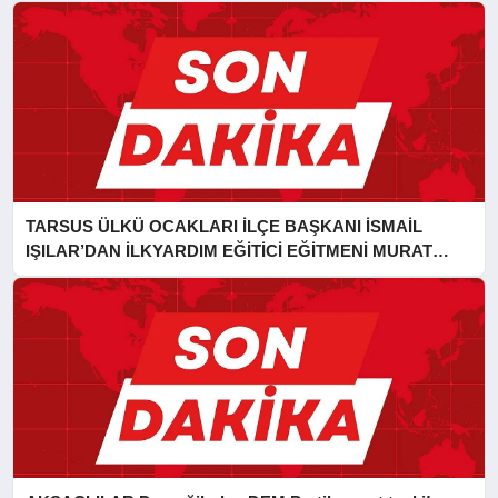
TARSUS ÜLKÜ OCAKLARI İLÇE BAŞKANI İSMAİL
IŞILAR’DAN İLKYARDIM EĞİTİCİ EĞİTMENİ MURAT
CAN FİDAN’A ZİYARET