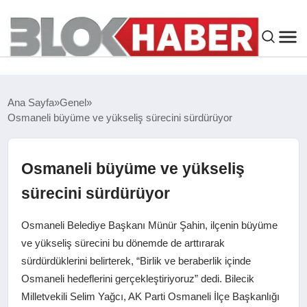
GENEL
Ana Sayfa
Genel
Osmaneli büyüme ve yükseliş sürecini sürdürüyor
SIYASET
ASAYIŞ
Osmaneli büyüme ve yükseliş
sürecini sürdürüyor
ÇEVRE
Osmaneli Belediye Başkanı Münür Şahin, ilçenin büyüme
SPOR
ve yükseliş sürecini bu dönemde de arttırarak
sürdürdüklerini belirterek, “Birlik ve beraberlik içinde
Osmaneli hedeflerini gerçekleştiriyoruz” dedi. Bilecik
EKONOMI
Milletvekili Selim Yağcı, AK Parti Osmaneli İlçe Başkanlığı