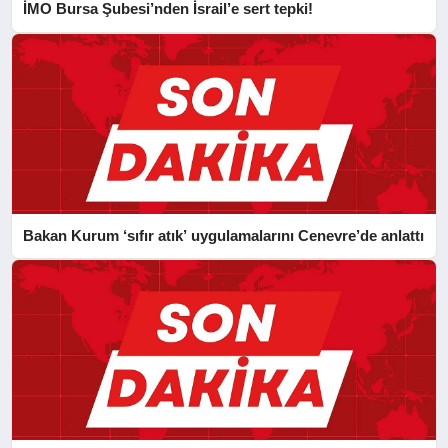
İMO Bursa Şubesi’nden İsrail’e sert tepki!
Bakan Kurum ‘sıfır atık’ uygulamalarını Cenevre’de anlattı