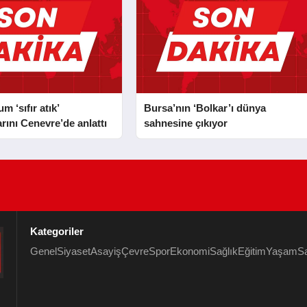
 ‘sıfır atık’
Bursa’nın ‘Bolkar’ı dünya
rını Cenevre’de anlattı
sahnesine çıkıyor
Kategoriler
Genel
Siyaset
Asayiş
Çevre
Spor
Ekonomi
Sağlık
Eğitim
Yaşam
S