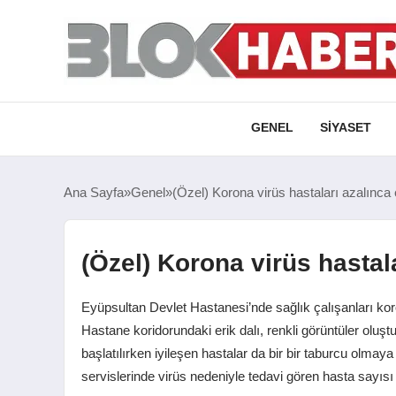
GENEL
SIYASET
Ana Sayfa
Genel
(Özel) Korona virüs hastaları azalınca e
(Özel) Korona virüs hastala
Eyüpsultan Devlet Hastanesi’nde sağlık çalışanları koro
Hastane koridorundaki erik dalı, renkli görüntüler oluş
başlatılırken iyileşen hastalar da bir bir taburcu ol
servislerinde virüs nedeniyle tedavi gören hasta say