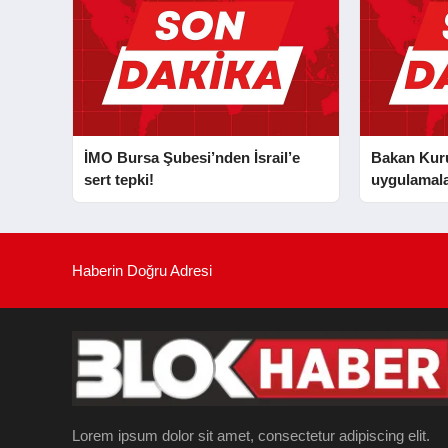
İMO Bursa Şubesi’nden İsrail’e
Bakan Kurum
sert tepki!
uygulamala
Haberin Doğru Adresi
Lorem ipsum dolor sit amet, consectetur adipiscing elit.