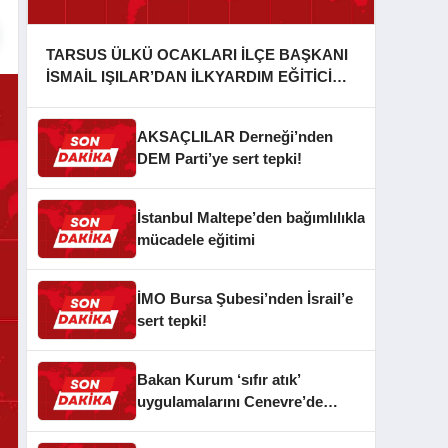
TARSUS ÜLKÜ OCAKLARI İLÇE BAŞKANI
İSMAİL IŞILAR’DAN İLKYARDIM EĞİTİCİ
EĞİTMENİ MURAT CAN FİDAN’A ZİYARET
AKSAÇLILAR Derneği’nden
DEM Parti’ye sert tepki!
İstanbul Maltepe’den bağımlılıkla
mücadele eğitimi
İMO Bursa Şubesi’nden İsrail’e
sert tepki!
Bakan Kurum ‘sıfır atık’
uygulamalarını Cenevre’de
anlattı