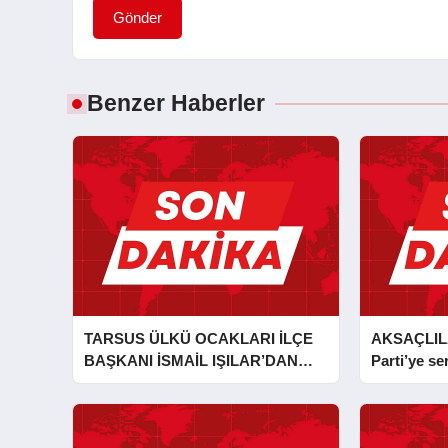
Gönder
Benzer Haberler
TARSUS ÜLKÜ OCAKLARI İLÇE
AKSAÇLIL
BAŞKANI İSMAİL IŞILAR’DAN
Parti’ye ser
İLKYARDIM EĞİTİCİ EĞİTMENİ
MURAT CAN FİDAN’A ZİYARET