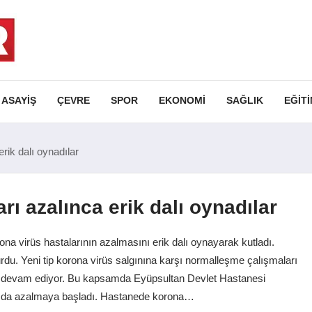
ASAYIŞ
ÇEVRE
SPOR
EKONOMI
SAĞLIK
EĞIT
rik dalı oynadılar
rı azalınca erik dalı oynadılar
na virüs hastalarının azalmasını erik dalı oynayarak kutladı.
turdu. Yeni tip korona virüs salgınına karşı normalleşme çalışmaları
maya devam ediyor. Bu kapsamda Eyüpsultan Devlet Hastanesi
ısı da azalmaya başladı. Hastanede korona…