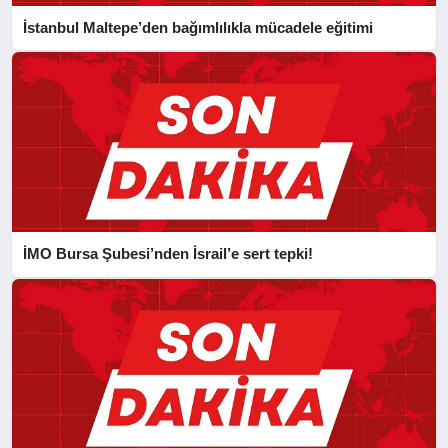
İstanbul Maltepe’den bağımlılıkla mücadele eğitimi
İMO Bursa Şubesi’nden İsrail’e sert tepki!