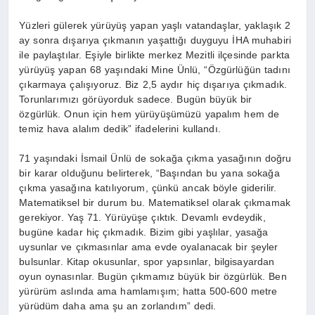
Yüzleri gülerek yürüyüş yapan yaşlı vatandaşlar, yaklaşık 2
ay sonra dışarıya çıkmanın yaşattığı duyguyu İHA muhabiri
ile paylaştılar. Eşiyle birlikte merkez Mezitli ilçesinde parkta
yürüyüş yapan 68 yaşındaki Mine Ünlü, “Özgürlüğün tadını
çıkarmaya çalışıyoruz. Biz 2,5 aydır hiç dışarıya çıkmadık.
Torunlarımızı görüyorduk sadece. Bugün büyük bir
özgürlük. Onun için hem yürüyüşümüzü yapalım hem de
temiz hava alalım dedik” ifadelerini kullandı.
71 yaşındaki İsmail Ünlü de sokağa çıkma yasağının doğru
bir karar olduğunu belirterek, “Başından bu yana sokağa
çıkma yasağına katılıyorum, çünkü ancak böyle giderilir.
Matematiksel bir durum bu. Matematiksel olarak çıkmamak
gerekiyor. Yaş 71. Yürüyüşe çıktık. Devamlı evdeydik,
bugüne kadar hiç çıkmadık. Bizim gibi yaşlılar, yasağa
uysunlar ve çıkmasınlar ama evde oyalanacak bir şeyler
bulsunlar. Kitap okusunlar, spor yapsınlar, bilgisayardan
oyun oynasınlar. Bugün çıkmamız büyük bir özgürlük. Ben
yürürüm aslında ama hamlamışım; hatta 500-600 metre
yürüdüm daha ama şu an zorlandım” dedi.