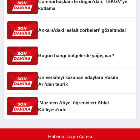
Cumhurbaşkanı Erdoğan’dan, TSKGV’ye
kutlama
Ankara’daki ‘asfalt zorbaları’ gözaltında!
Bugün hangi bölgelerde yağış var?
Üniversiteyi kazanan adaylara Rasim
Arı’dan tebrik
‘Maziden Atiye’ öğrencileri Ahlat
Külliyesi’nde
Haberin Doğru Adresi