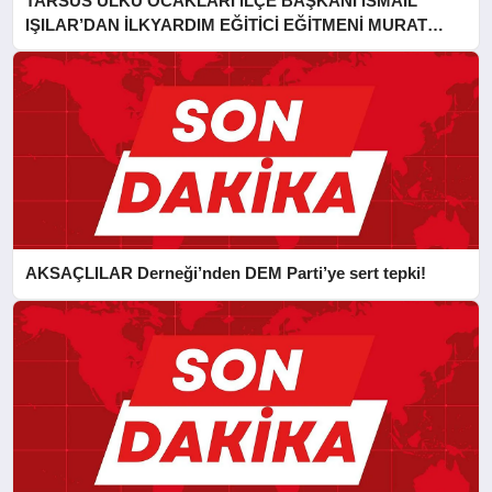
TARSUS ÜLKÜ OCAKLARI İLÇE BAŞKANI İSMAİL
IŞILAR’DAN İLKYARDIM EĞİTİCİ EĞİTMENİ MURAT
CAN FİDAN’A ZİYARET
AKSAÇLILAR Derneği’nden DEM Parti’ye sert tepki!