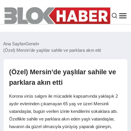
GENEL
Ana Sayfa
Genel
(Özel) Mersin’de yaşlılar sahile ve parklara akın etti
SIYASET
ASAYIŞ
(Özel) Mersin’de yaşlılar sahile ve
parklara akın etti
ÇEVRE
Korona virüs salgını ile mücadele kapsamında yaklaşık 2
SPOR
aydır evlerinden çıkamayan 65 yaş ve üzeri Mersinli
vatandaşlar, bugün verilen izinle kendilerini sokaklara attı.
Özellikle sahile ve parklara akın eden yaşlı vatandaşlar,
EKONOMI
havanın da güzel olmasıyla yürüyüş yaparak güneşin,