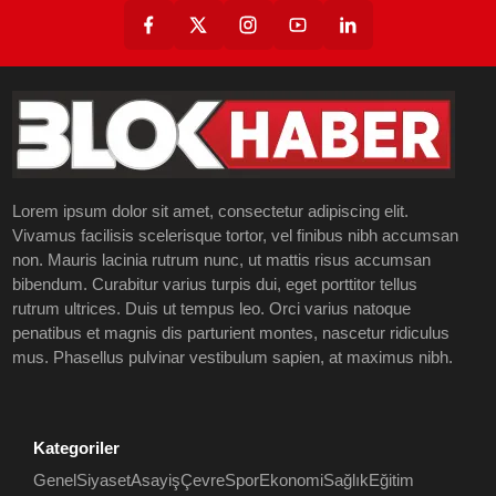
Lorem ipsum dolor sit amet, consectetur adipiscing elit.
Vivamus facilisis scelerisque tortor, vel finibus nibh accumsan
non. Mauris lacinia rutrum nunc, ut mattis risus accumsan
bibendum. Curabitur varius turpis dui, eget porttitor tellus
rutrum ultrices. Duis ut tempus leo. Orci varius natoque
penatibus et magnis dis parturient montes, nascetur ridiculus
mus. Phasellus pulvinar vestibulum sapien, at maximus nibh.
Kategoriler
Genel
Siyaset
Asayiş
Çevre
Spor
Ekonomi
Sağlık
Eğitim