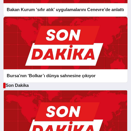
Bakan Kurum ‘sıfır atık’ uygulamalarını Cenevre’de anlattı
Bursa’nın ‘Bolkar’ı dünya sahnesine çıkıyor
Son Dakika