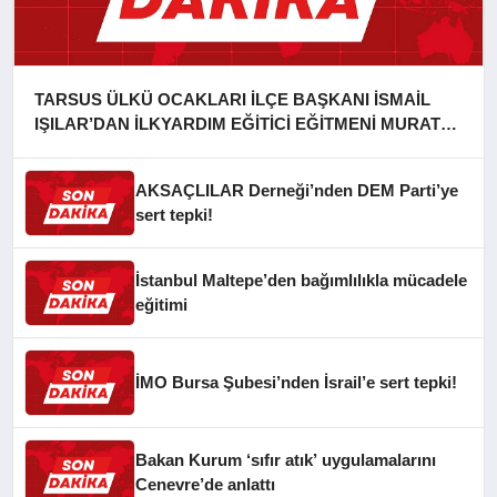
TARSUS ÜLKÜ OCAKLARI İLÇE BAŞKANI İSMAİL
IŞILAR’DAN İLKYARDIM EĞİTİCİ EĞİTMENİ MURAT
CAN FİDAN’A ZİYARET
AKSAÇLILAR Derneği’nden DEM Parti’ye
sert tepki!
İstanbul Maltepe’den bağımlılıkla mücadele
eğitimi
İMO Bursa Şubesi’nden İsrail’e sert tepki!
Bakan Kurum ‘sıfır atık’ uygulamalarını
Cenevre’de anlattı