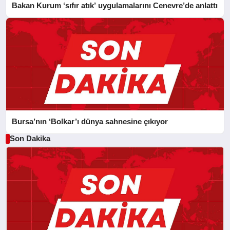
Bakan Kurum ‘sıfır atık’ uygulamalarını Cenevre’de anlattı
Bursa’nın ‘Bolkar’ı dünya sahnesine çıkıyor
Son Dakika