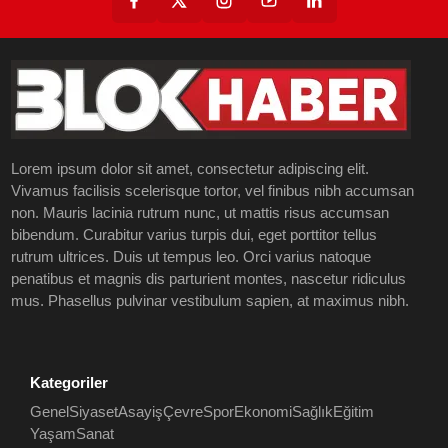
Lorem ipsum dolor sit amet, consectetur adipiscing elit.
Vivamus facilisis scelerisque tortor, vel finibus nibh accumsan
non. Mauris lacinia rutrum nunc, ut mattis risus accumsan
bibendum. Curabitur varius turpis dui, eget porttitor tellus
rutrum ultrices. Duis ut tempus leo. Orci varius natoque
penatibus et magnis dis parturient montes, nascetur ridiculus
mus. Phasellus pulvinar vestibulum sapien, at maximus nibh.
Kategoriler
Genel
Siyaset
Asayiş
Çevre
Spor
Ekonomi
Sağlık
Eğitim
Yaşam
Sanat