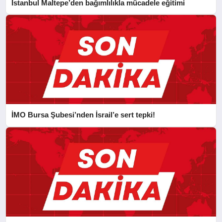
İstanbul Maltepe’den bağımlılıkla mücadele eğitimi
İMO Bursa Şubesi’nden İsrail’e sert tepki!