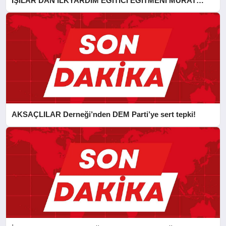
IŞILAR’DAN İLKYARDIM EĞİTİCİ EĞİTMENİ MURAT
CAN FİDAN’A ZİYARET
AKSAÇLILAR Derneği’nden DEM Parti’ye sert tepki!