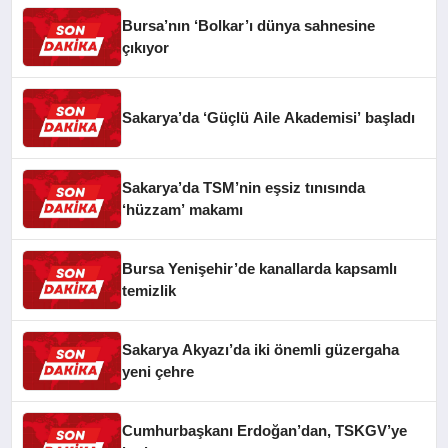
Bursa’nın ‘Bolkar’ı dünya sahnesine
çıkıyor
Sakarya’da ‘Güçlü Aile Akademisi’ başladı
Sakarya’da TSM’nin eşsiz tınısında
‘hüzzam’ makamı
Bursa Yenişehir’de kanallarda kapsamlı
temizlik
Sakarya Akyazı’da iki önemli güzergaha
yeni çehre
Cumhurbaşkanı Erdoğan’dan, TSKGV’ye