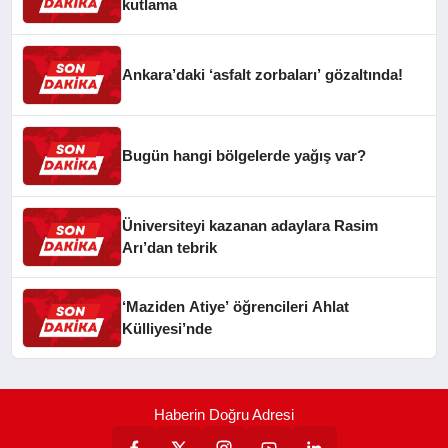
kutlama
Ankara’daki ‘asfalt zorbaları’ gözaltında!
Bugün hangi bölgelerde yağış var?
Üniversiteyi kazanan adaylara Rasim
Arı’dan tebrik
‘Maziden Atiye’ öğrencileri Ahlat
Külliyesi’nde
Haberin Doğru Adresi