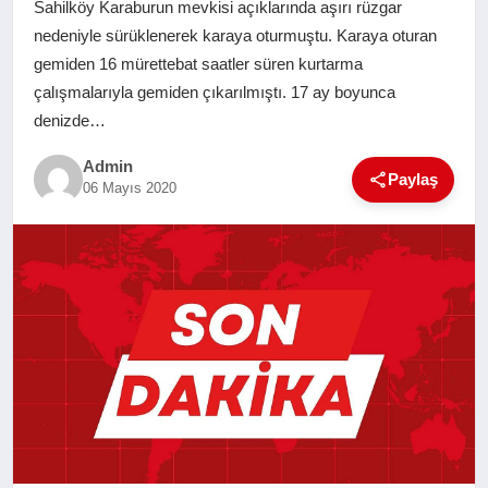
Sahilköy Karaburun mevkisi açıklarında aşırı rüzgar
SAĞLIK
nedeniyle sürüklenerek karaya oturmuştu. Karaya oturan
gemiden 16 mürettebat saatler süren kurtarma
EĞITIM
çalışmalarıyla gemiden çıkarılmıştı. 17 ay boyunca
denizde…
YAŞAM
Admin
Paylaş
06 Mayıs 2020
SANAT