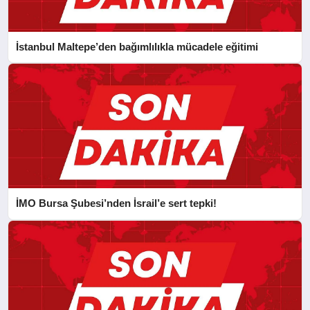
İstanbul Maltepe’den bağımlılıkla mücadele eğitimi
İMO Bursa Şubesi’nden İsrail’e sert tepki!