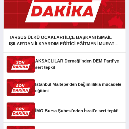
TARSUS ÜLKÜ OCAKLARI İLÇE BAŞKANI İSMAİL
IŞILAR’DAN İLKYARDIM EĞİTİCİ EĞİTMENİ MURAT
CAN FİDAN’A ZİYARET
AKSAÇLILAR Derneği’nden DEM Parti’ye
sert tepki!
İstanbul Maltepe’den bağımlılıkla mücadele
eğitimi
İMO Bursa Şubesi’nden İsrail’e sert tepki!