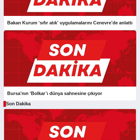
Bakan Kurum ‘sıfır atık’ uygulamalarını Cenevre’de anlattı
Bursa’nın ‘Bolkar’ı dünya sahnesine çıkıyor
Son Dakika