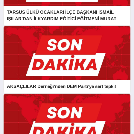
TARSUS ÜLKÜ OCAKLARI İLÇE BAŞKANI İSMAİL
IŞILAR’DAN İLKYARDIM EĞİTİCİ EĞİTMENİ MURAT
CAN FİDAN’A ZİYARET
AKSAÇLILAR Derneği’nden DEM Parti’ye sert tepki!