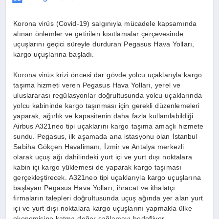
Korona virüs (Covid-19) salgınıyla mücadele kapsamında
alınan önlemler ve getirilen kısıtlamalar çerçevesinde
uçuşlarını geçici süreyle durduran Pegasus Hava Yolları,
kargo uçuşlarına başladı.
Korona virüs krizi öncesi dar gövde yolcu uçaklarıyla kargo
taşıma hizmeti veren Pegasus Hava Yolları, yerel ve
uluslararası regülasyonlar doğrultusunda yolcu uçaklarında
yolcu kabininde kargo taşınması için gerekli düzenlemeleri
yaparak, ağırlık ve kapasitenin daha fazla kullanılabildiği
Airbus A321neo tipi uçaklarını kargo taşıma amaçlı hizmete
sundu. Pegasus, ilk aşamada ana istasyonu olan İstanbul
Sabiha Gökçen Havalimanı, İzmir ve Antalya merkezli
olarak uçuş ağı dahilindeki yurt içi ve yurt dışı noktalara
kabin içi kargo yüklemesi de yaparak kargo taşıması
gerçekleştirecek. A321neo tipi uçaklarıyla kargo uçuşlarına
başlayan Pegasus Hava Yolları, ihracat ve ithalatçı
firmaların talepleri doğrultusunda uçuş ağında yer alan yurt
içi ve yurt dışı noktalara kargo uçuşlarını yapmakla ülke
ekonomisine katma değer sağlamayı hedefliyor.