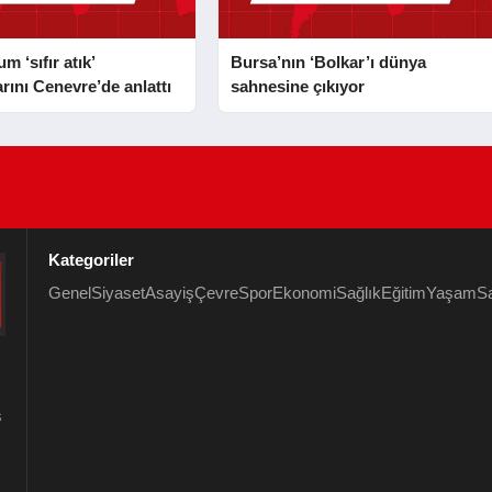
 ‘sıfır atık’
Bursa’nın ‘Bolkar’ı dünya
rını Cenevre’de anlattı
sahnesine çıkıyor
Kategoriler
Genel
Siyaset
Asayiş
Çevre
Spor
Ekonomi
Sağlık
Eğitim
Yaşam
S
s