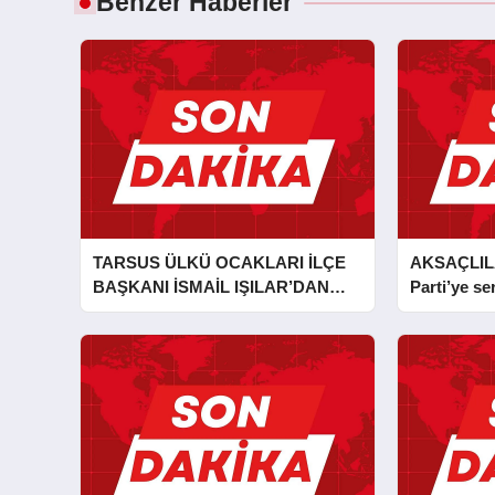
Benzer Haberler
TARSUS ÜLKÜ OCAKLARI İLÇE
AKSAÇLIL
BAŞKANI İSMAİL IŞILAR’DAN
Parti’ye ser
İLKYARDIM EĞİTİCİ EĞİTMENİ
MURAT CAN FİDAN’A ZİYARET