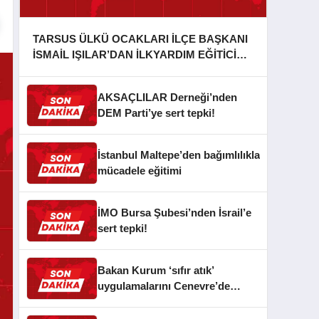
TARSUS ÜLKÜ OCAKLARI İLÇE BAŞKANI
İSMAİL IŞILAR’DAN İLKYARDIM EĞİTİCİ
EĞİTMENİ MURAT CAN FİDAN’A ZİYARET
AKSAÇLILAR Derneği’nden
DEM Parti’ye sert tepki!
İstanbul Maltepe’den bağımlılıkla
mücadele eğitimi
İMO Bursa Şubesi’nden İsrail’e
sert tepki!
Bakan Kurum ‘sıfır atık’
uygulamalarını Cenevre’de
anlattı