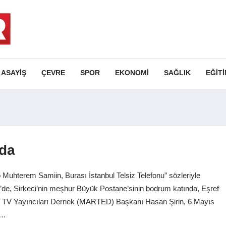
ASAYIŞ
ÇEVRE
SPOR
EKONOMI
SAĞLIK
EĞIT
nda
lo Muhterem Samiin, Burası İstanbul Telsiz Telefonu” sözleriyle
7’de, Sirkeci’nin meşhur Büyük Postane’sinin bodrum katında, Eşref
ve TV Yayıncıları Dernek (MARTED) Başkanı Hasan Şirin, 6 Mayıs
D…