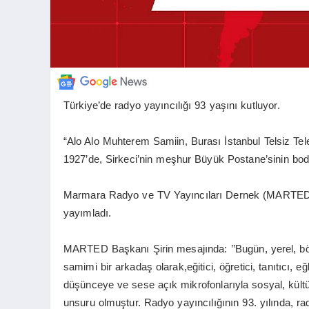
Türkiye’de radyo yayıncılığı 93 yaşını kutluyor.
“Alo Alo Muhterem Samiin, Burası İstanbul Telsiz Tele
1927’de, Sirkeci’nin meşhur Büyük Postane’sinin bodr
Marmara Radyo ve TV Yayıncıları Dernek (MARTED)
yayımladı.
MARTED Başkanı Şirin mesajında: ’’Bugün, yerel, bö
samimi bir arkadaş olarak,eğitici, öğretici, tanıtıcı, 
düşünceye ve sese açık mikrofonlarıyla sosyal, kült
unsuru olmuştur. Radyo yayıncılığının 93. yılında, r