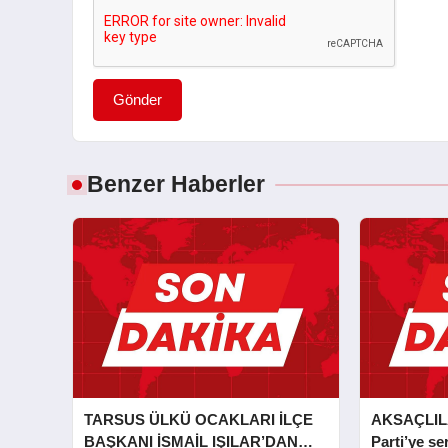
Gönder
Benzer Haberler
TARSUS ÜLKÜ OCAKLARI İLÇE
AKSAÇLIL
BAŞKANI İSMAİL IŞILAR’DAN
Parti’ye ser