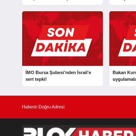
İLKYARDIM EĞİTİCİ EĞİTMENİ
MURAT CAN FİDAN’A ZİYARET
İMO Bursa Şubesi’nden İsrail’e
Bakan Kurum
sert tepki!
uygulamala
Haberin Doğru Adresi