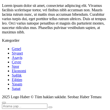
Lorem ipsum dolor sit amet, consectetur adipiscing elit. Vivamus
facilisis scelerisque tortor, vel finibus nibh accumsan non. Mauris
lacinia rutrum nunc, ut mattis risus accumsan bibendum. Curabitur
varius turpis dui, eget porttitor tellus rutrum ultrices. Duis ut tempus
leo. Orci varius natoque penatibus et magnis dis parturient montes,
nascetur ridiculus mus. Phasellus pulvinar vestibulum sapien, at
maximus nibh.
Kategoriler
Genel
Siyaset
Asayiş
Çevre
Spor
Ekonomi
Sağlık
Eğitim
Yaşam
Sanat
2025 Logo Haber © Tüm hakları saklıdır.
Seobaz Haber Teması