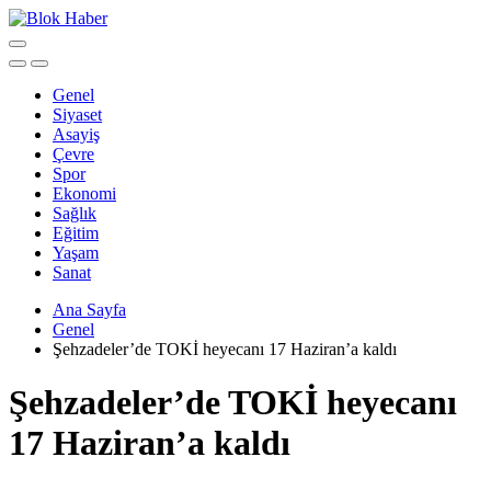
Genel
Siyaset
Asayiş
Çevre
Spor
Ekonomi
Sağlık
Eğitim
Yaşam
Sanat
Ana Sayfa
Genel
Şehzadeler’de TOKİ heyecanı 17 Haziran’a kaldı
Şehzadeler’de TOKİ heyecanı
17 Haziran’a kaldı