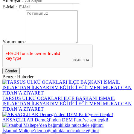
Ad Soyad:
E-Mail:
Yorumunuz:
Gönder
Benzer Haberler
TARSUS ÜLKÜ OCAKLARI İLÇE BAŞKANI İSMAİL
IŞILAR’DAN İLKYARDIM EĞİTİCİ EĞİTMENİ MURAT CAN
FİDAN’A ZİYARET
AKSAÇLILAR Derneği’nden DEM Parti’ye sert tepki!
İstanbul Maltepe’den bağımlılıkla mücadele eğitimi