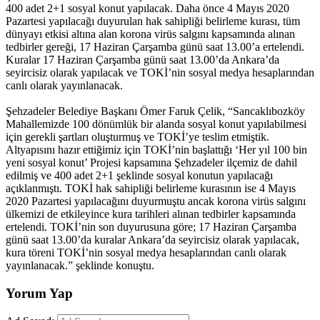
400 adet 2+1 sosyal konut yapılacak. Daha önce 4 Mayıs 2020
Pazartesi yapılacağı duyurulan hak sahipliği belirleme kurası, tüm
dünyayı etkisi altına alan korona virüs salgını kapsamında alınan
tedbirler gereği, 17 Haziran Çarşamba günü saat 13.00’a ertelendi.
Kuralar 17 Haziran Çarşamba günü saat 13.00’da Ankara’da
seyircisiz olarak yapılacak ve TOKİ’nin sosyal medya hesaplarından
canlı olarak yayınlanacak.
Şehzadeler Belediye Başkanı Ömer Faruk Çelik, “Sancaklıbozköy
Mahallemizde 100 dönümlük bir alanda sosyal konut yapılabilmesi
için gerekli şartları oluşturmuş ve TOKİ’ye teslim etmiştik.
Altyapısını hazır ettiğimiz için TOKİ’nin başlattığı ‘Her yıl 100 bin
yeni sosyal konut’ Projesi kapsamına Şehzadeler ilçemiz de dahil
edilmiş ve 400 adet 2+1 şeklinde sosyal konutun yapılacağı
açıklanmıştı. TOKİ hak sahipliği belirleme kurasının ise 4 Mayıs
2020 Pazartesi yapılacağını duyurmuştu ancak korona virüs salgını
ülkemizi de etkileyince kura tarihleri alınan tedbirler kapsamında
ertelendi. TOKİ’nin son duyurusuna göre; 17 Haziran Çarşamba
günü saat 13.00’da kuralar Ankara’da seyircisiz olarak yapılacak,
kura töreni TOKİ’nin sosyal medya hesaplarından canlı olarak
yayınlanacak.” şeklinde konuştu.
Yorum Yap