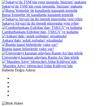
Sakarya’da TSM’nin eşsiz tınısında ‘hüzzam’ makamı
Bursa Yenişehir’de kanallarda kapsamlı temizlik
Sakarya Akyazı’da iki önemli güzergaha yeni çehre
Cumhurbaşkanı Erdoğan’dan, TSKGV’ye kutlama
Ankara’daki ‘asfalt zorbaları’ gözaltında!
Bugün hangi bölgelerde yağış var?
Üniversiteyi kazanan adaylara Rasim Arı’dan tebrik
‘Maziden Atiye’ öğrencileri Ahlat Külliyesi’nde
Haberin Doğru Adresi