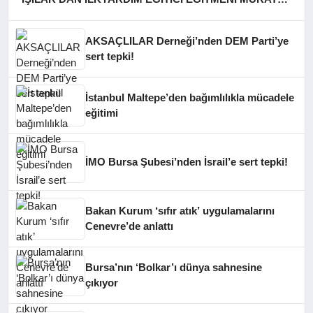
CAN FİDAN’A ZİYARET
AKSAÇLILAR Derneği’nden DEM Parti’ye
sert tepki!
İstanbul Maltepe’den bağımlılıkla mücadele
eğitimi
İMO Bursa Şubesi’nden İsrail’e sert tepki!
Bakan Kurum ‘sıfır atık’ uygulamalarını
Cenevre’de anlattı
Bursa’nın ‘Bolkar’ı dünya sahnesine
çıkıyor