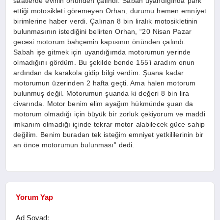
saatlerde evinin önünden çalındı. Sabah uyandığında park
ettiği motosikleti göremeyen Orhan, durumu hemen emniyet
birimlerine haber verdi. Çalınan 8 bin liralık motosikletinin
bulunmasının istediğini belirten Orhan, “20 Nisan Pazar
gecesi motorum bahçemin kapısının önünden çalındı.
Sabah işe gitmek için uyandığımda motorumun yerinde
olmadığını gördüm. Bu şekilde bende 155’i aradım onun
ardından da karakola gidip bilgi verdim. Şuana kadar
motorumun üzerinden 2 hafta geçti. Ama halen motorum
bulunmuş değil. Motorumun şuanda ki değeri 8 bin lira
civarında. Motor benim elim ayağım hükmünde şuan da
motorum olmadığı için büyük bir zorluk çekiyorum ve maddi
imkanım olmadığı içinde tekrar motor alabilecek güce sahip
değilim. Benim buradan tek isteğim emniyet yetkililerinin bir
an önce motorumun bulunması” dedi.
Yorum Yap
Ad Soyad: