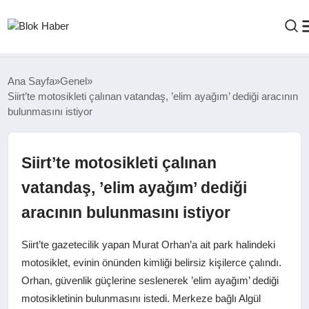
GENEL
Ana Sayfa
Genel
Siirt’te motosikleti çalınan vatandaş, ’elim ayağım’ dediği aracının
bulunmasını istiyor
SIYASET
ASAYIŞ
Siirt’te motosikleti çalınan
vatandaş, ’elim ayağım’ dediği
ÇEVRE
aracının bulunmasını istiyor
SPOR
Siirt’te gazetecilik yapan Murat Orhan’a ait park halindeki
motosiklet, evinin önünden kimliği belirsiz kişilerce çalındı.
Orhan, güvenlik güçlerine seslenerek ’elim ayağım’ dediği
EKONOMI
motosikletinin bulunmasını istedi. Merkeze bağlı Algül