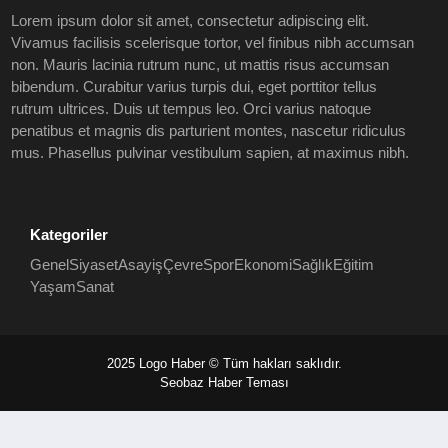
Lorem ipsum dolor sit amet, consectetur adipiscing elit.
Vivamus facilisis scelerisque tortor, vel finibus nibh accumsan
non. Mauris lacinia rutrum nunc, ut mattis risus accumsan
bibendum. Curabitur varius turpis dui, eget porttitor tellus
rutrum ultrices. Duis ut tempus leo. Orci varius natoque
penatibus et magnis dis parturient montes, nascetur ridiculus
mus. Phasellus pulvinar vestibulum sapien, at maximus nibh.
Kategoriler
Genel
Siyaset
Asayiş
Çevre
Spor
Ekonomi
Sağlık
Eğitim
Yaşam
Sanat
2025 Logo Haber © Tüm hakları saklıdır.
Seobaz Haber Teması