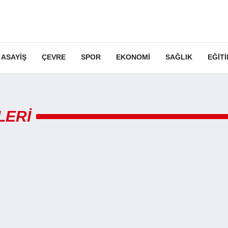
ASAYIŞ
ÇEVRE
SPOR
EKONOMI
SAĞLIK
EĞIT
LERI