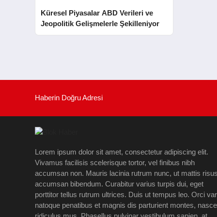
Küresel Piyasalar ABD Verileri ve
Jeopolitik Gelişmelerle Şekilleniyor
Haberin Doğru Adresi
Lorem ipsum dolor sit amet, consectetur adipiscing elit.
Vivamus facilisis scelerisque tortor, vel finibus nibh
accumsan non. Mauris lacinia rutrum nunc, ut mattis risu
accumsan bibendum. Curabitur varius turpis dui, eget
porttitor tellus rutrum ultrices. Duis ut tempus leo. Orci va
natoque penatibus et magnis dis parturient montes, nasce
ridiculus mus. Phasellus pulvinar vestibulum sapien, at