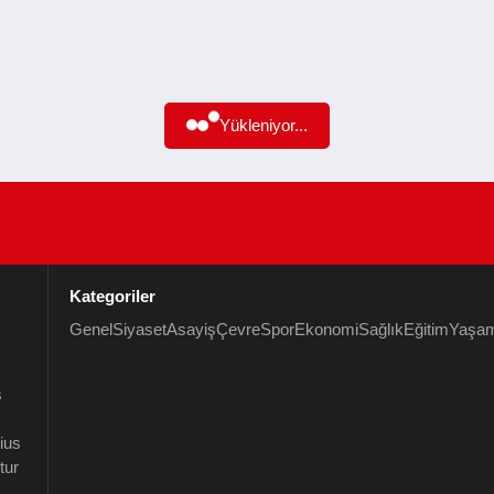
Yükleniyor...
Kategoriler
Genel
Siyaset
Asayiş
Çevre
Spor
Ekonomi
Sağlık
Eğitim
Yaşa
s
rius
tur