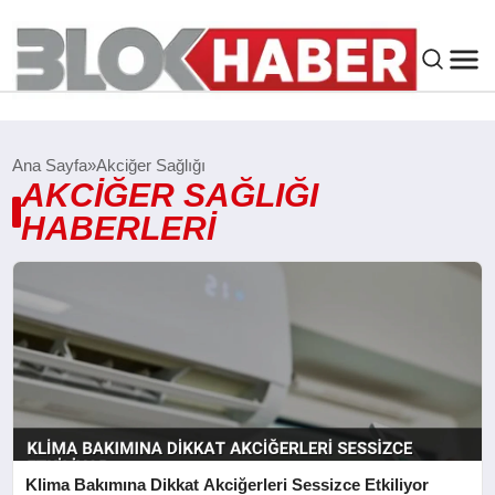
GENEL
Ana Sayfa
Akciğer Sağlığı
AKCIĞER SAĞLIĞI
SIYASET
HABERLERI
ASAYIŞ
ÇEVRE
SPOR
EKONOMI
Klima Bakımına Dikkat Akciğerleri Sessizce Etkiliyor