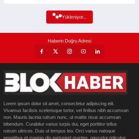
SAĞLIK
Yükleniyor...
EĞITIM
Haberin Doğru Adresi
YAŞAM
SANAT
Lorem ipsum dolor sit amet, consectetur adipiscing elit.
Vivamus facilisis scelerisque tortor, vel finibus nibh accumsan
non. Mauris lacinia rutrum nunc, ut mattis risus accumsan
bibendum. Curabitur varius turpis dui, eget porttitor tellus
rutrum ultrices. Duis ut tempus leo. Orci varius natoque
penatibus et magnis dis parturient montes, nascetur ridiculus