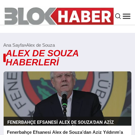
GENEL
Ana Sayfa
Alex de Souza
ALEX DE SOUZA
SIYASET
HABERLERI
ASAYIŞ
ÇEVRE
SPOR
EKONOMI
Fenerbahçe Efsanesi Alex de Souza’dan Aziz Yıldırım’a