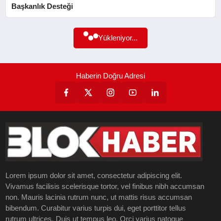
Başkanlık Desteği
SAĞLIK
Yükleniyor...
EĞITIM
YAŞAM
Haberin Doğru Adresi
SANAT
Lorem ipsum dolor sit amet, consectetur adipiscing elit.
Vivamus facilisis scelerisque tortor, vel finibus nibh accumsan
non. Mauris lacinia rutrum nunc, ut mattis risus accumsan
bibendum. Curabitur varius turpis dui, eget porttitor tellus
rutrum ultrices. Duis ut tempus leo. Orci varius natoque