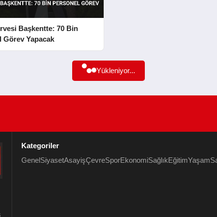
vesi Başkentte: 70 Bin
l Görev Yapacak
Yükleniyor...
Kategoriler
Genel
Siyaset
Asayiş
Çevre
Spor
Ekonomi
Sağlık
Eğitim
Yaşam
S
s