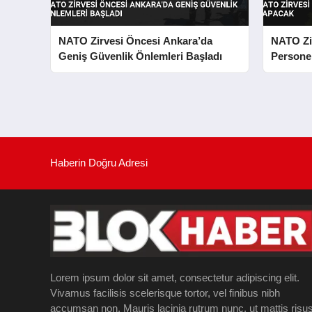
NATO Zirvesi Öncesi Ankara’da
NATO Zir
Geniş Güvenlik Önlemleri Başladı
Persone
Haberin Doğru Adresi
Lorem ipsum dolor sit amet, consectetur adipiscing elit.
Vivamus facilisis scelerisque tortor, vel finibus nibh
accumsan non. Mauris lacinia rutrum nunc, ut mattis risu