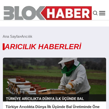
GENEL
Ana Sayfa
Arıcılık
SIYASET
ARICILIK HABERLERI
ASAYIŞ
ÇEVRE
SPOR
EKONOMI
Türkiye Arıcılıkta Dünya İlk Üçünde Bal Üretiminde Öne