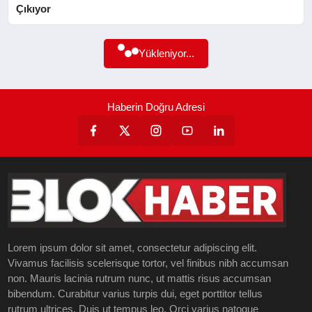
Çıkıyor
SAĞLIK
Yükleniyor...
EĞITIM
YAŞAM
Haberin Doğru Adresi
SANAT
Lorem ipsum dolor sit amet, consectetur adipiscing elit.
Vivamus facilisis scelerisque tortor, vel finibus nibh accumsan
non. Mauris lacinia rutrum nunc, ut mattis risus accumsan
bibendum. Curabitur varius turpis dui, eget porttitor tellus
rutrum ultrices. Duis ut tempus leo. Orci varius natoque