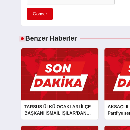
Gönder
Benzer Haberler
TARSUS ÜLKÜ OCAKLARI İLÇE
AKSAÇLIL
BAŞKANI İSMAİL IŞILAR’DAN
Parti’ye ser
İLKYARDIM EĞİTİCİ EĞİTMENİ
MURAT CAN FİDAN’A ZİYARET