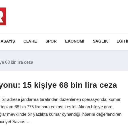
ASAYIŞ
ÇEVRE
SPOR
EKONOMI
SAĞLIK
EĞIT
e 68 bin lira ceza
nu: 15 kişiye 68 bin lira ceza
nen bir adrese jandarma tarafından düzenlenen operasyonda, kumar
oplam 68 bin 775 lira para cezası kesildi. Alınan bilgiye göre,
ar mevkiinde bir yazlıkta kumar oynandığı ihbarını değerlendiren
huriyet Savcısı…