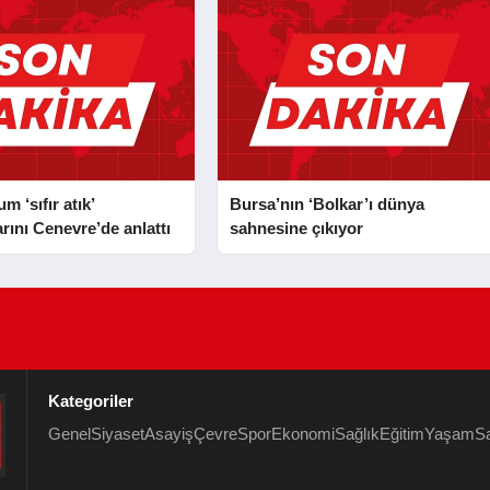
 ‘sıfır atık’
Bursa’nın ‘Bolkar’ı dünya
rını Cenevre’de anlattı
sahnesine çıkıyor
Kategoriler
Genel
Siyaset
Asayiş
Çevre
Spor
Ekonomi
Sağlık
Eğitim
Yaşam
S