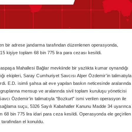
enen bir adrese jandarma tarafından düzenlenen operasyonda,
5 kişiye toplam 68 bin 775 lira para cezası kesildi.
yaspaşa Mahallesi Bağlar mevkiinde bir yazlıkta kumar oynandığı
ğı ekipleri, Saray Cumhuriyet Savcısı Alper Özdemir’in talimatıyla
rdi. E.D. isimli şahsa ait eve yapılan baskın neticesinde aralarında
gruplarına mensup ve aralarında sivil toplam kuruluşu yöneticisi
vcı Özdemir’in talimatıyla “Bozkurt” ismi verilen operasyon ile
 sağlama suçu, 5326 Sayılı Kabahatler Kanunu Madde 34 uyarınca
 68 bin 775 lira idari para ceza kesildi. Operasyonda ele geçirilen
arafından el konuldu.