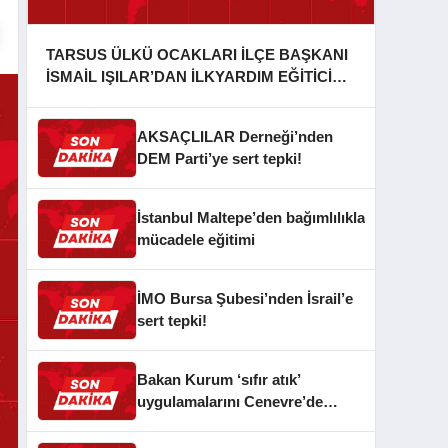
TARSUS ÜLKÜ OCAKLARI İLÇE BAŞKANI
İSMAİL IŞILAR’DAN İLKYARDIM EĞİTİCİ
EĞİTMENİ MURAT CAN FİDAN’A ZİYARET
AKSAÇLILAR Derneği’nden
DEM Parti’ye sert tepki!
İstanbul Maltepe’den bağımlılıkla
mücadele eğitimi
İMO Bursa Şubesi’nden İsrail’e
sert tepki!
Bakan Kurum ‘sıfır atık’
uygulamalarını Cenevre’de
anlattı