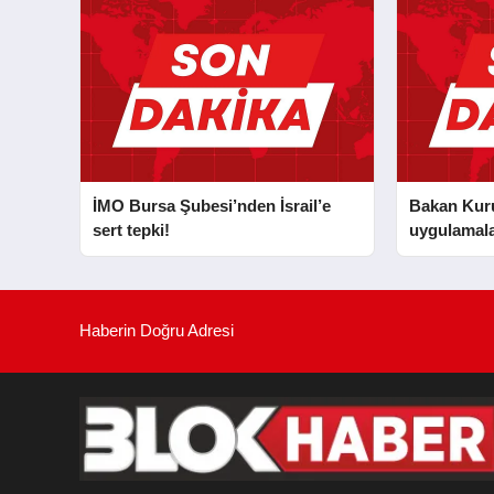
İMO Bursa Şubesi’nden İsrail’e
Bakan Kurum
sert tepki!
uygulamala
Haberin Doğru Adresi