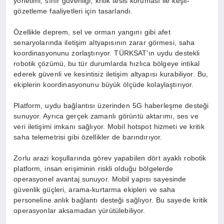
yönetimi, sınır güvenliği, kritik tesis koruması ile keşif-
gözetleme faaliyetleri için tasarlandı.
Özellikle deprem, sel ve orman yangını gibi afet
senaryolarında iletişim altyapısının zarar görmesi, saha
koordinasyonunu zorlaştırıyor. TÜRKSAT’ın uydu destekli
robotik çözümü, bu tür durumlarda hızlıca bölgeye intikal
ederek güvenli ve kesintisiz iletişim altyapısı kurabiliyor. Bu,
ekiplerin koordinasyonunu büyük ölçüde kolaylaştırıyor.
Platform, uydu bağlantısı üzerinden 5G haberleşme desteği
sunuyor. Ayrıca gerçek zamanlı görüntü aktarımı, ses ve
veri iletişimi imkanı sağlıyor. Mobil hotspot hizmeti ve kritik
saha telemetrisi gibi özellikler de barındırıyor.
Zorlu arazi koşullarında görev yapabilen dört ayaklı robotik
platform, insan erişiminin riskli olduğu bölgelerde
operasyonel avantaj sunuyor. Mobil yapısı sayesinde
güvenlik güçleri, arama-kurtarma ekipleri ve saha
personeline anlık bağlantı desteği sağlıyor. Bu sayede kritik
operasyonlar aksamadan yürütülebiliyor.