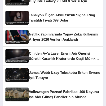
Duyurdu Galaxy Z Fold 8 Serisi İçin
Tansiyon Ölçen Akıllı Yüzük Signal Ring
Tanıtıldı Fiyatı 399 Dolar
Netflix Yapımlarında Yapay Zeka Kullanımı
Artıyor 2026 Verileri Açıklandı
Çin’den Ay’a Lazer Enerji Ağı Önerisi
Sürekli Karanlık Kraterlerde Keşfi Mümkün
Kılabilir
James Webb Uzay Teleskobu Erken Evrene
Işık Tutuyor
Volkswagen Poznań Fabrikası 100 Koyunu
İşe Aldı Güneş Panellerinin Altında
Otlatıyor