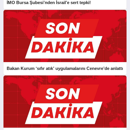
İMO Bursa Şubesi’nden İsrail’e sert tepki!
Bakan Kurum ‘sıfır atık’ uygulamalarını Cenevre’de anlattı