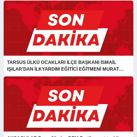
TARSUS ÜLKÜ OCAKLARI İLÇE BAŞKANI İSMAİL
IŞILAR’DAN İLKYARDIM EĞİTİCİ EĞİTMENİ MURAT
CAN FİDAN’A ZİYARET