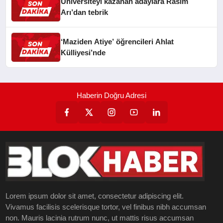
Üniversiteyi kazanan adaylara Rasim
Arı’dan tebrik
‘Maziden Atiye’ öğrencileri Ahlat
Külliyesi’nde
Haberin Doğru Adresi
Lorem ipsum dolor sit amet, consectetur adipiscing elit.
Vivamus facilisis scelerisque tortor, vel finibus nibh accumsan
non. Mauris lacinia rutrum nunc, ut mattis risus accumsan