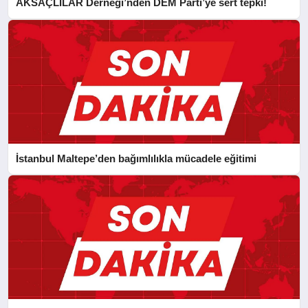
AKSAÇLILAR Derneği’nden DEM Parti’ye sert tepki!
İstanbul Maltepe’den bağımlılıkla mücadele eğitimi