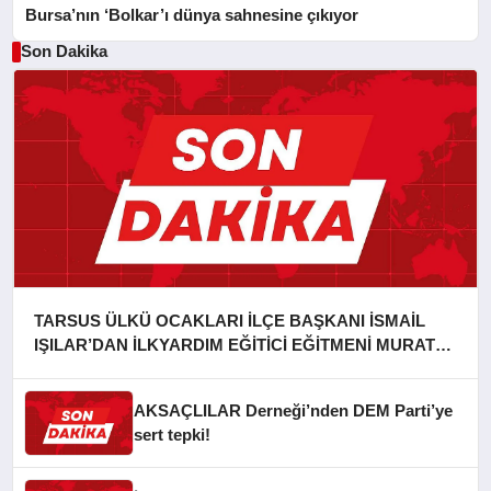
Bursa’nın ‘Bolkar’ı dünya sahnesine çıkıyor
Son Dakika
TARSUS ÜLKÜ OCAKLARI İLÇE BAŞKANI İSMAİL
IŞILAR’DAN İLKYARDIM EĞİTİCİ EĞİTMENİ MURAT
CAN FİDAN’A ZİYARET
AKSAÇLILAR Derneği’nden DEM Parti’ye
sert tepki!