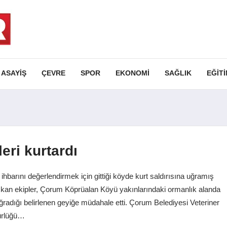
ASAYIŞ
ÇEVRE
SPOR
EKONOMI
SAĞLIK
EĞIT
leri kurtardı
ihbarını değerlendirmek için gittiği köyde kurt saldırısına uğramış
a çıkan ekipler, Çorum Köprüalan Köyü yakınlarındaki ormanlık alanda
 uğradığı belirlenen geyiğe müdahale etti. Çorum Belediyesi Veteriner
dürlüğü…