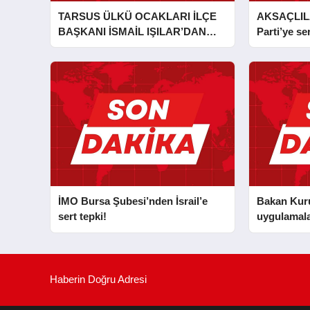
TARSUS ÜLKÜ OCAKLARI İLÇE
AKSAÇLIL
BAŞKANI İSMAİL IŞILAR’DAN
Parti’ye ser
İLKYARDIM EĞİTİCİ EĞİTMENİ
MURAT CAN FİDAN’A ZİYARET
İMO Bursa Şubesi’nden İsrail’e
Bakan Kurum
sert tepki!
uygulamala
Haberin Doğru Adresi